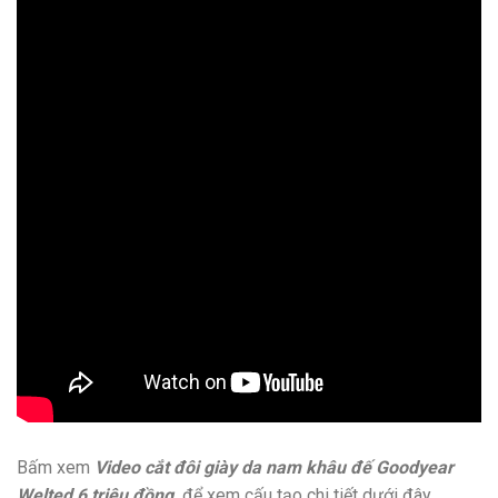
Bấm xem
Video cắt đôi giày da nam khâu đế Goodyear
Welted 6 triệu đồng,
để xem cấu tạo chi tiết dưới đây