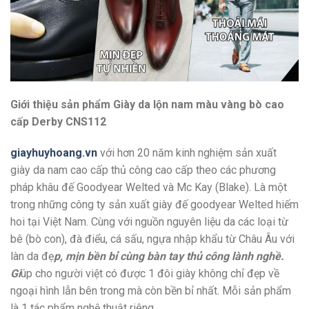
Giới thiệu sản phẩm Giày da lộn nam màu vàng bò cao
cấp Derby CNS112
giayhuyhoang.vn
với hơn 20 năm kinh nghiệm sản xuất
giày da nam cao cấp thủ công cao cấp theo các phương
pháp khâu đế Goodyear Welted và Mc Kay (Blake). Là một
trong những công ty sản xuất giày đế goodyear Welted hiếm
hoi tại Việt Nam. Cùng với nguồn nguyên liệu da các loại từ
bê (bò con), đà điểu, cá sấu, ngựa nhập khẩu từ Châu Âu với
làn da đẹ
p, mịn bền bỉ cùng bàn tay thủ công lành nghề.
Gi
úp cho người việt có được 1 đôi giày không chỉ đẹp về
ngoại hình lẫn bên trong mà còn bền bỉ nhất. Mỗi sản phẩm
là 1 tác phẩm nghệ thuật riêng.