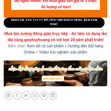
lấy ngẫu nhiên) khi mua giày sẵn giá từ 3 triệu.
Số lượng có hạn!
ĐÁNH GIÁ 4.9/5 ⭐⭐⭐⭐⭐ BỞI HƠN 1000 KHÁCH HÀNG. BẤM XEM
NGAY
Mua tận xưởng đóng giày trực tiếp - An tâm sử dụng lâu
dài cùng giayhuyhoang.vn với hơn 20 năm phát triển!
Bấm chọn:
Xem tất cả sản phẩm
+
Hướng dẫn đặt hàng
Online
+
Video trải nghiệm sản phẩm