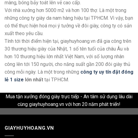
màng, bóng bảy toát lên vẻ cao cấp.
Với nhà xưởng hơn 5000 m2 và hơn 100 thợ. Là một trong
những công ty giày da nam hàng hiệu tại TPHCM. Vì vậy, bạn
có thể thực hiện hoá mọi ý tưởng về đôi giày, công ty có sản
xuất theo yêu cầu.
Tính tới thời điểm hiện tại, giayhuyhoang.vn đã gia công trên
30 thương hiệu giày của Nhật, 1 số tên tuổi của châu Âu và
hơn 10 thương hiệu lớn nhất Việt Nam, với số lượng nhân
công lên tới 150 người, cho năng suất gần 200 đôi giày thủ
công mỗi ngày. Là một trong những
công ty uy tín đặt đóng
lẻ 1 size
lớn nhất
tại TPHCM.
Mua tận xưởng đóng giày trực tiếp - An tâm sử dụng lâu dài
cùng giayhuyhoang.vn với hơn 20 năm phát triển!
GIAYHUYHOANG.VN