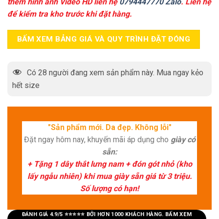
thêm hình ảnh Video HD liên hệ
0794447770 Zalo
. Liên hệ
để kiểm tra kho trước khi đặt hàng.
BẤM XEM BẢNG GIÁ VÀ QUY TRÌNH ĐẶT ĐÓNG
Có
28
người đang xem sản phẩm này. Mua ngay kẻo
hết size
"Sản phẩm mới. Da đẹp. Không lỗi"
Đặt ngay hôm nay, khuyến mãi áp dụng cho
giày có
sẵn:
+ Tặng 1 dây thắt lưng nam + đón gót nhỏ (kho
lấy ngẫu nhiên) khi mua giày sẵn giá từ 3 triệu.
Số lượng có hạn!
ĐÁNH GIÁ 4.9/5 ⭐⭐⭐⭐⭐ BỞI HƠN 1000 KHÁCH HÀNG. BẤM XEM