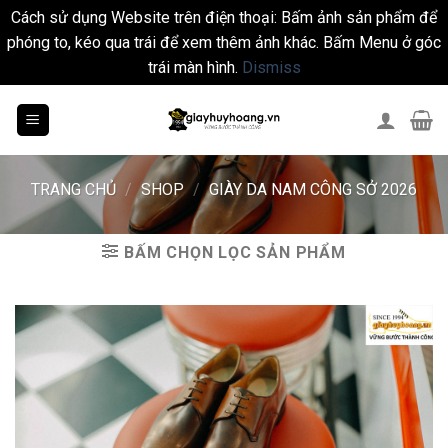
Cách sử dụng Website trên điện thoại: Bấm ảnh sản phẩm để
phóng to, kéo qua trái để xem thêm ảnh khác. Bấm Menu ở góc
trái màn hình.
Dismiss
Skip
to
content
TRANG CHỦ
/
SHOP
/
GIÀY DA NAM CÔNG SỞ 2026
BẤM CHỌN LỌC SẢN PHẨM