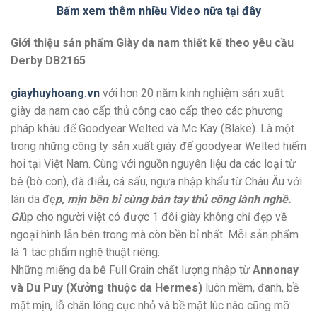
Bấm xem thêm nhiều Video nữa tại đây
Giới thiệu sản phẩm Giày da nam thiết kế theo yêu cầu
Derby DB2165
giayhuyhoang.vn
với hơn 20 năm kinh nghiệm sản xuất
giày da nam cao cấp thủ công cao cấp theo các phương
pháp khâu đế Goodyear Welted và Mc Kay (Blake). Là một
trong những công ty sản xuất giày đế goodyear Welted hiếm
hoi tại Việt Nam. Cùng với nguồn nguyên liệu da các loại từ
bê (bò con), đà điểu, cá sấu, ngựa nhập khẩu từ Châu Âu với
làn da đẹ
p, mịn bền bỉ cùng bàn tay thủ công lành nghề.
Gi
úp cho người việt có được 1 đôi giày không chỉ đẹp về
ngoại hình lẫn bên trong mà còn bền bỉ nhất. Mỗi sản phẩm
là 1 tác phẩm nghệ thuật riêng.
Những miếng da bê Full Grain chất lượng nhập từ
Annonay
và Du Puy (Xưởng thuộc da Hermes)
luôn mềm, đanh, bề
mặt mịn, lỗ chân lông cực nhỏ và bề mặt lúc nào cũng mỡ