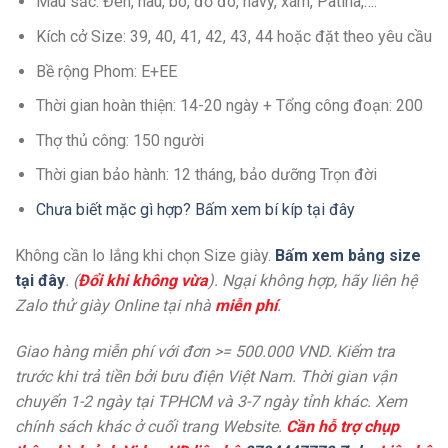
Màu sắc: Đen, nâu, bò, đỏ đô, navy, xám, Patina,….
Kích cở Size: 39, 40, 41, 42, 43, 44 hoặc đặt theo yêu cầu
Bề rộng Phom: E+EE
Thời gian hoàn thiện: 14-20 ngày + Tổng công đoạn: 200
Thợ thủ công: 150 người
Thời gian bảo hành: 12 tháng, bảo dưỡng Trọn đời
Chưa biết mặc gì hợp? Bấm xem bí kíp tại đây
Không cần lo lắng khi chọn Size giày.
Bấm xem bảng size
tại đây
. (
Đổi khi không vừa
). Ngại không hợp, hãy liên hệ
Zalo thử giày Online tại nhà
miễn phí
.
Giao hàng miễn phí với đơn >= 500.000 VND. Kiểm tra
trước khi trả tiền bởi bưu điện Việt Nam. Thời gian vận
chuyển 1-2 ngày tại TPHCM và 3-7 ngày tỉnh khác. Xem
chính sách khác ở cuối trang Website.
Cần hỗ trợ chụp