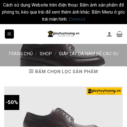
Cách sử dụng Website trên điện thoại: Bấm ảnh sản phẩm để
phóng to, kéo qua trái để xem thêm ảnh khác. Bấm Menu ở góc
trái màn hình.
Dismiss
Skip
to
content
TRANG CHỦ
/
SHOP
/
GIÀY TÂY DA NAM ĐẾ CAO SU
BẤM CHỌN LỌC SẢN PHẨM
-50%