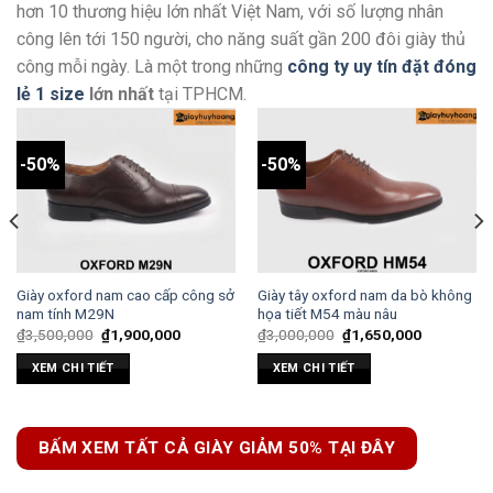
hơn 10 thương hiệu lớn nhất Việt Nam, với số lượng nhân
công lên tới 150 người, cho năng suất gần 200 đôi giày thủ
công mỗi ngày. Là một trong những
công ty uy tín đặt đóng
lẻ 1 size
lớn nhất
tại TPHCM.
-50%
-50%
Giày oxford nam cao cấp công sở
Giày tây oxford nam da bò không
nam tính M29N
họa tiết M54 màu nâu
₫
3,500,000
₫
1,900,000
₫
3,000,000
₫
1,650,000
XEM CHI TIẾT
XEM CHI TIẾT
BẤM XEM TẤT CẢ GIÀY GIẢM 50% TẠI ĐÂY