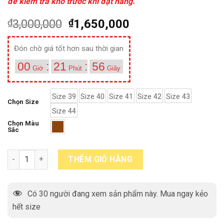
để kiểm tra kho trước khi đặt hàng.
₫
3,000,000
₫
1,650,000
Đón chờ giá tốt hơn sau thời gian
00
:
21
:
55
Giờ
Phút
Giây
Size 39
Size 40
Size 41
Size 42
Size 43
Chọn Size
Size 44
Chọn Màu
Sắc
Giày da nam derby buộc dây sliptoe Derby T07 quantity
THÊM GIỎ HÀNG
Có
30
người đang xem sản phẩm này. Mua ngay kẻo
hết size