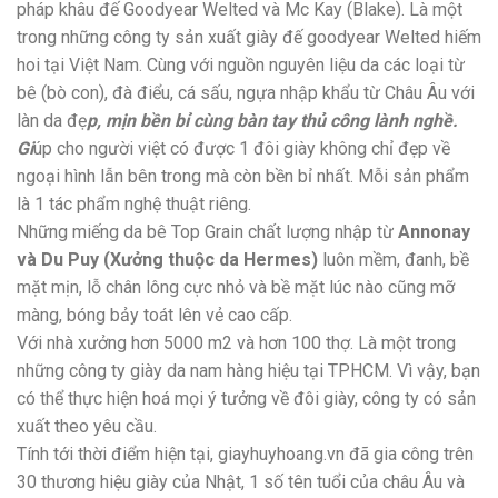
pháp khâu đế Goodyear Welted và Mc Kay (Blake). Là một
trong những công ty sản xuất giày đế goodyear Welted hiếm
hoi tại Việt Nam. Cùng với nguồn nguyên liệu da các loại từ
bê (bò con), đà điểu, cá sấu, ngựa nhập khẩu từ Châu Âu với
làn da đẹ
p, mịn bền bỉ cùng bàn tay thủ công lành nghề.
Gi
úp cho người việt có được 1 đôi giày không chỉ đẹp về
ngoại hình lẫn bên trong mà còn bền bỉ nhất. Mỗi sản phẩm
là 1 tác phẩm nghệ thuật riêng.
Những miếng da bê Top Grain chất lượng nhập từ
Annonay
và Du Puy (Xưởng thuộc da Hermes)
luôn mềm, đanh, bề
mặt mịn, lỗ chân lông cực nhỏ và bề mặt lúc nào cũng mỡ
màng, bóng bảy toát lên vẻ cao cấp.
Với nhà xưởng hơn 5000 m2 và hơn 100 thợ. Là một trong
những công ty giày da nam hàng hiệu tại TPHCM. Vì vậy, bạn
có thể thực hiện hoá mọi ý tưởng về đôi giày, công ty có sản
xuất theo yêu cầu.
Tính tới thời điểm hiện tại, giayhuyhoang.vn đã gia công trên
30 thương hiệu giày của Nhật, 1 số tên tuổi của châu Âu và