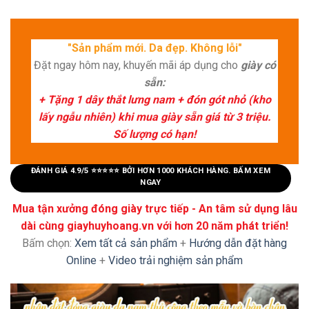
"Sản phẩm mới. Da đẹp. Không lỗi"
Đặt ngay hôm nay, khuyến mãi áp dụng cho
giày có
sẵn:
+ Tặng 1 dây thắt lưng nam + đón gót nhỏ (kho
lấy ngẫu nhiên) khi mua giày sẵn giá từ 3 triệu.
Số lượng có hạn!
ĐÁNH GIÁ 4.9/5 ⭐⭐⭐⭐⭐ BỞI HƠN 1000 KHÁCH HÀNG. BẤM XEM
NGAY
Mua tận xưởng đóng giày trực tiếp - An tâm sử dụng lâu
dài cùng giayhuyhoang.vn với hơn 20 năm phát triển!
Bấm chọn:
Xem tất cả sản phẩm
+
Hướng dẫn đặt hàng
Online
+
Video trải nghiệm sản phẩm