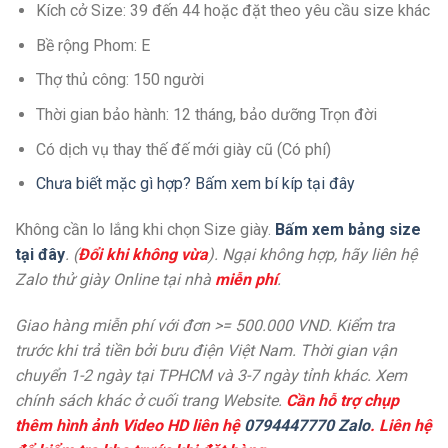
Kích cở Size: 39 đến 44 hoặc đặt theo yêu cầu size khác
Bề rộng Phom: E
Thợ thủ công: 150 người
Thời gian bảo hành: 12 tháng, bảo dưỡng Trọn đời
Có dịch vụ thay thế đế mới giày cũ (Có phí)
Chưa biết mặc gì hợp? Bấm xem bí kíp tại đây
Không cần lo lắng khi chọn Size giày.
Bấm xem bảng size
tại đây
. (
Đổi khi không vừa
). Ngại không hợp, hãy liên hệ
Zalo thử giày Online tại nhà
miễn phí
.
Giao hàng miễn phí với đơn >= 500.000 VND. Kiểm tra
trước khi trả tiền bởi bưu điện Việt Nam. Thời gian vận
chuyển 1-2 ngày tại TPHCM và 3-7 ngày tỉnh khác. Xem
chính sách khác ở cuối trang Website.
Cần hỗ trợ chụp
thêm hình ảnh Video HD liên hệ
0794447770 Zalo
. Liên hệ