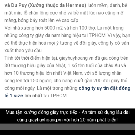
và Du Puy (Xưởng thuộc da Hermes)
luôn mềm, đanh, bề
mặt mịn, lỗ chân lông cực nhỏ và bề mặt lúc nào cũng mỡ
màng, bóng bảy toát lên vẻ cao cấp.
Với nhà xưởng hơn 5000 m2 và hơn 100 thợ. Là một trong
những công ty giày da nam hàng hiệu tại TPHCM. Vì vậy, bạn
có thể thực hiện hoá mọi ý tưởng về đôi giày, công ty có sản
xuất theo yêu cầu.
Tính tới thời điểm hiện tại, giayhuyhoang.vn đã gia công trên
30 thương hiệu giày của Nhật, 1 số tên tuổi của châu Âu và
hơn 10 thương hiệu lớn nhất Việt Nam, với số lượng nhân
công lên tới 150 người, cho năng suất gần 200 đôi giày thủ
công mỗi ngày. Là một trong những
công ty uy tín đặt đóng
lẻ 1 size
lớn nhất
tại TPHCM.
Mua tận xưởng đóng giày trực tiếp - An tâm sử dụng lâu dài
cùng giayhuyhoang.vn với hơn 20 năm phát triển!