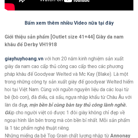
Bấm xem thêm nhiều Video nữa tại đây
Giới thiệu sản phẩm [Outlet size 41+44] Giày da nam
khâu đế Derby VH1918
giayhuyhoang.vn
với hơn 20 năm kinh nghiệm sản xuất
giày da nam cao cấp thủ công cao cấp theo các phương
pháp khâu đế Goodyear Welted và Mc Kay (Blake). Là một
trong những công ty sản xuất giày đế goodyear Welted hiếm
hoi tại Việt Nam. Cùng với nguồn nguyên liệu da các loại từ
bê (bò con), đà điểu, cá sấu, ngựa nhập khẩu từ Châu Âu với
làn da đẹ
p, mịn bền bỉ cùng bàn tay thủ công lành nghề.
Gi
úp cho người việt có được 1 đôi giày không chỉ đẹp về
ngoại hình lẫn bên trong mà còn bền bỉ nhất. Mỗi sản phẩm
là 1 tác phẩm nghệ thuật riêng.
Những miếng da bê Top Grain chất lượng nhập từ
Annonay