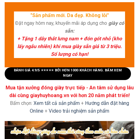
"Sản phẩm mới. Da đẹp. Không lỗi"
Đặt ngay hôm nay, khuyến mãi áp dụng cho
giày có
sẵn:
+ Tặng 1 dây thắt lưng nam + đón gót nhỏ (kho
lấy ngẫu nhiên) khi mua giày sẵn giá từ 3 triệu.
Số lượng có hạn!
ĐÁNH GIÁ 4.9/5 ⭐⭐⭐⭐⭐ BỞI HƠN 1000 KHÁCH HÀNG. BẤM XEM
NGAY
Mua tận xưởng đóng giày trực tiếp - An tâm sử dụng lâu
dài cùng giayhuyhoang.vn với hơn 20 năm phát triển!
Bấm chọn:
Xem tất cả sản phẩm
+
Hướng dẫn đặt hàng
Online
+
Video trải nghiệm sản phẩm