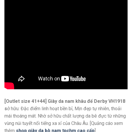
[Outlet size 41+44] Giày da nam khâu đế Derby VH1918
s
ở hữu: Đặc điểm linh hoạt bền bỉ, Mịn đẹp tự nhiên, thoải
mái thoáng mát. Nhờ sở hữu chất lượng da bê đực từ những
vùng núi tuyết nổi tiếng xa xỉ của Châu Âu. [Quảng cáo xem
thêm
shop giày da bò nam tpchm cao cấp
]