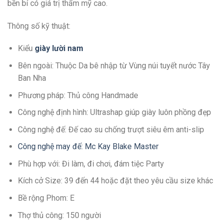
bền bỉ có giá trị thẩm mỹ cao.
Thông số kỹ thuật:
Kiểu
giày lười nam
Bên ngoài: Thuộc Da bê nhập từ Vùng núi tuyết nước Tây
Ban Nha
Phương pháp: Thủ công Handmade
Công nghệ định hình: Ultrashap giúp giày luôn phồng đẹp
Công nghệ đế: Đế cao su chống trượt siêu êm anti-slip
Công nghệ may đế: Mc Kay Blake Master
Phù hợp với: Đi làm, đi chơi, đám tiệc Party
Kích cở Size: 39 đến 44 hoặc đặt theo yêu cầu size khác
Bề rộng Phom: E
Thợ thủ công: 150 người