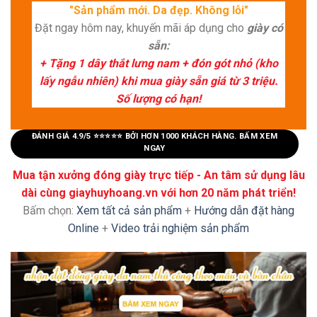
"Sản phẩm mới. Da đẹp. Không lỗi"
Đặt ngay hôm nay, khuyến mãi áp dụng cho
giày có
sẵn:
+ Tặng 1 dây thắt lưng nam + đón gót nhỏ (kho
lấy ngẫu nhiên) khi mua giày sẵn giá từ 3 triệu.
Số lượng có hạn!
ĐÁNH GIÁ 4.9/5 ⭐⭐⭐⭐⭐ BỞI HƠN 1000 KHÁCH HÀNG. BẤM XEM
NGAY
Mua tận xưởng đóng giày trực tiếp - An tâm sử dụng lâu
dài cùng giayhuyhoang.vn với hơn 20 năm phát triển!
Bấm chọn:
Xem tất cả sản phẩm
+
Hướng dẫn đặt hàng
Online
+
Video trải nghiệm sản phẩm