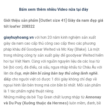
Bấm xem thêm nhiều Video nữa tại đây
Giới thiệu sản phẩm [Outlet size 41] Giày da nam đẹp giá
tốt loafer 208322
giayhuyhoang.vn
với hơn 20 năm kinh nghiệm sản xuất
giày da nam cao cấp thủ công cao cấp theo các phương
pháp khâu đế Goodyear Welted và Mc Kay (Blake). Là một
trong những công ty sản xuất giày đế goodyear Welted hiếm
hoi tại Việt Nam. Cùng với nguồn nguyên liệu da các loại từ
bê (bò con), đà điểu, cá sấu, ngựa nhập khẩu từ Châu Âu với
làn da đẹ
p, mịn bền bỉ cùng bàn tay thủ công lành nghề.
Gi
úp cho người việt có được 1 đôi giày không chỉ đẹp về
ngoại hình lẫn bên trong mà còn bền bỉ nhất. Mỗi sản phẩm
là 1 tác phẩm nghệ thuật riêng.
Những miếng da bê Top Grain chất lượng nhập từ
Annonay
và Du Puy (Xưởng thuộc da Hermes)
luôn mềm, đanh, bề