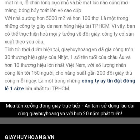
mặt mịn, lỗ chân lông cực nhỏ và bề mặt lúc nào cũng mỡ
màng, bóng bảy toát lên vẻ cao cấp.
Với nhà xưởng hơn 5000 m2 và hơn 100 thợ. Là một trong
những công ty giày da nam hàng hiệu tại TPHCM. Vì vậy, bạn
có thể thực hiện hoá mọi ý tưởng về đôi giày, công ty có sản
xuất theo yêu cầu.
Tính tới thời điểm hiện tại, giayhuyhoang.vn đã gia công trên
30 thương hiệu giày của Nhật, 1 số tên tuổi của châu Âu và
hơn 10 thương hiệu lớn nhất Việt Nam, với số lượng nhân
công lên tới 150 người, cho năng suất gần 200 đôi giày thủ
công mỗi ngày. Là một trong những
công ty uy tín đặt đóng
lẻ 1 size
lớn nhất
tại TPHCM.
Mua tận xưởng đóng giày trực tiếp - An tâm sử dụng lâu dài
cùng giayhuyhoang.vn với hơn 20 năm phát triển!
GIAYHUYHOANG.VN