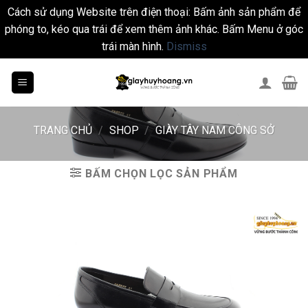
Cách sử dụng Website trên điện thoại: Bấm ảnh sản phẩm để
phóng to, kéo qua trái để xem thêm ảnh khác. Bấm Menu ở góc
trái màn hình.
Dismiss
Skip
to
content
TRANG CHỦ
/
SHOP
/
GIÀY TÂY NAM CÔNG SỞ
BẤM CHỌN LỌC SẢN PHẨM