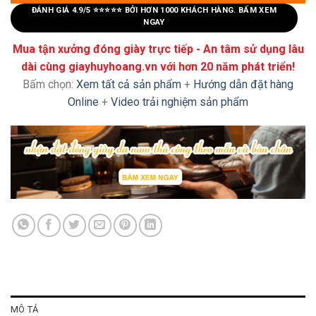
ĐÁNH GIÁ 4.9/5 ⭐⭐⭐⭐⭐ BỞI HƠN 1000 KHÁCH HÀNG. BẤM XEM
NGAY
Mua tận xưởng đóng giày trực tiếp - An tâm sử dụng lâu
dài cùng giayhuyhoang.vn với hơn 20 năm phát triển!
Bấm chọn:
Xem tất cả sản phẩm
+
Hướng dẫn đặt hàng
Online
+
Video trải nghiệm sản phẩm
MÔ TẢ