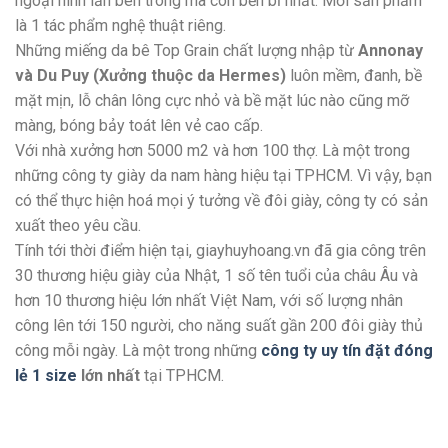
ngoại hình lẫn bên trong mà còn bền bỉ nhất. Mỗi sản phẩm
là 1 tác phẩm nghệ thuật riêng.
Những miếng da bê Top Grain chất lượng nhập từ
Annonay
và Du Puy (Xưởng thuộc da Hermes)
luôn mềm, đanh, bề
mặt mịn, lỗ chân lông cực nhỏ và bề mặt lúc nào cũng mỡ
màng, bóng bảy toát lên vẻ cao cấp.
Với nhà xưởng hơn 5000 m2 và hơn 100 thợ. Là một trong
những công ty giày da nam hàng hiệu tại TPHCM. Vì vậy, bạn
có thể thực hiện hoá mọi ý tưởng về đôi giày, công ty có sản
xuất theo yêu cầu.
Tính tới thời điểm hiện tại, giayhuyhoang.vn đã gia công trên
30 thương hiệu giày của Nhật, 1 số tên tuổi của châu Âu và
hơn 10 thương hiệu lớn nhất Việt Nam, với số lượng nhân
công lên tới 150 người, cho năng suất gần 200 đôi giày thủ
công mỗi ngày. Là một trong những
công ty uy tín đặt đóng
lẻ 1 size
lớn nhất
tại TPHCM.