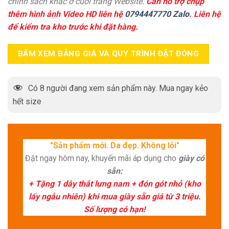
chính sách khác ở cuối trang Website.
Cần hỗ trợ chụp
thêm hình ảnh Video HD liên hệ
0794447770 Zalo
. Liên hệ
để kiểm tra kho trước khi đặt hàng.
BẤM XEM BẢNG GIÁ VÀ QUY TRÌNH ĐẶT ĐÓNG
Có
8
người đang xem sản phẩm này. Mua ngay kẻo
hết size
"Sản phẩm mới. Da đẹp. Không lỗi"
Đặt ngay hôm nay, khuyến mãi áp dụng cho
giày có
sẵn:
+ Tặng 1 dây thắt lưng nam + đón gót nhỏ (kho
lấy ngẫu nhiên) khi mua giày sẵn giá từ 3 triệu.
Số lượng có hạn!