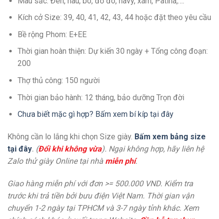
Màu sắc: Đen, nâu, bò, đỏ đô, navy, xám, Patina,….
Kích cở Size: 39, 40, 41, 42, 43, 44 hoặc đặt theo yêu cầu
Bề rộng Phom: E+EE
Thời gian hoàn thiện: Dự kiến 30 ngày + Tổng công đoạn:
200
Thợ thủ công: 150 người
Thời gian bảo hành: 12 tháng, bảo dưỡng Trọn đời
Chưa biết mặc gì hợp? Bấm xem bí kíp tại đây
Không cần lo lắng khi chọn Size giày.
Bấm xem bảng size
tại đây
. (
Đổi khi không vừa
). Ngại không hợp, hãy liên hệ
Zalo thử giày Online tại nhà
miễn phí
.
Giao hàng miễn phí với đơn >= 500.000 VND. Kiểm tra
trước khi trả tiền bởi bưu điện Việt Nam. Thời gian vận
chuyển 1-2 ngày tại TPHCM và 3-7 ngày tỉnh khác. Xem