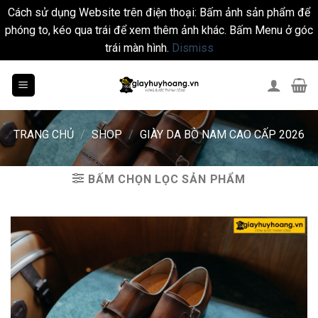
Cách sử dụng Website trên điện thoại: Bấm ảnh sản phẩm để
phóng to, kéo qua trái để xem thêm ảnh khác. Bấm Menu ở góc
trái màn hình.
Dismiss
Skip
to
content
TRANG CHỦ
/
SHOP
/
GIÀY DA BÒ NAM CAO CẤP 2026
BẤM CHỌN LỌC SẢN PHẨM