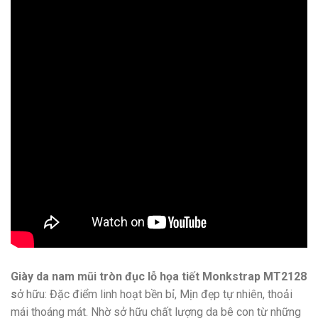
Giày da nam mũi tròn đục lỗ họa tiết Monkstrap MT2128
s
ở hữu: Đặc điểm linh hoạt bền bỉ, Mịn đẹp tự nhiên, thoải
mái thoáng mát. Nhờ sở hữu chất lượng da bê con từ những