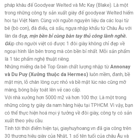
pháp khâu đế Goodyear Welted và Mc Kay (Blake). Là một
trong những công ty sản xuất giày đế goodyear Welted hiếm
hoi tại Việt Nam. Cùng với nguồn nguyên liệu da các loại từ
bê (bò con), đà điểu, cá sấu, ngựa nhập khẩu từ Châu Âu với
làn da đẹ
p, mịn bền bỉ cùng bàn tay thủ công lành nghề.
Gi
úp cho người việt có được 1 đôi giày không chỉ đẹp về
ngoại hình lẫn bên trong mà còn bền bỉ nhất. Mỗi sản phẩm
là 1 tác phẩm nghệ thuật riêng.
Những miếng da bê Top Grain chất lượng nhập từ
Annonay
và Du Puy (Xưởng thuộc da Hermes)
luôn mềm, đanh, bề
mặt mịn, lỗ chân lông cực nhỏ và bề mặt lúc nào cũng mỡ
màng, bóng bảy toát lên vẻ cao cấp.
Với nhà xưởng hơn 5000 m2 và hơn 100 thợ. Là một trong
những công ty giày da nam hàng hiệu tại TPHCM. Vì vậy, bạn
có thể thực hiện hoá mọi ý tưởng về đôi giày, công ty có sản
xuất theo yêu cầu.
Tính tới thời điểm hiện tại, giayhuyhoang.vn đã gia công trên
30 thương hiệu giày của Nhật, 1 số tên tuổi của châu Âu và