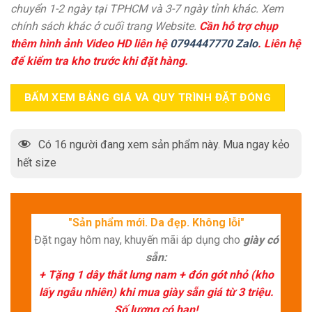
chuyển 1-2 ngày tại TPHCM và 3-7 ngày tỉnh khác. Xem
chính sách khác ở cuối trang Website.
Cần hỗ trợ chụp
thêm hình ảnh Video HD liên hệ
0794447770 Zalo
. Liên hệ
để kiểm tra kho trước khi đặt hàng.
BẤM XEM BẢNG GIÁ VÀ QUY TRÌNH ĐẶT ĐÓNG
Có
16
người đang xem sản phẩm này. Mua ngay kẻo
hết size
"Sản phẩm mới. Da đẹp. Không lỗi"
Đặt ngay hôm nay, khuyến mãi áp dụng cho
giày có
sẵn:
+ Tặng 1 dây thắt lưng nam + đón gót nhỏ (kho
lấy ngẫu nhiên) khi mua giày sẵn giá từ 3 triệu.
Số lượng có hạn!