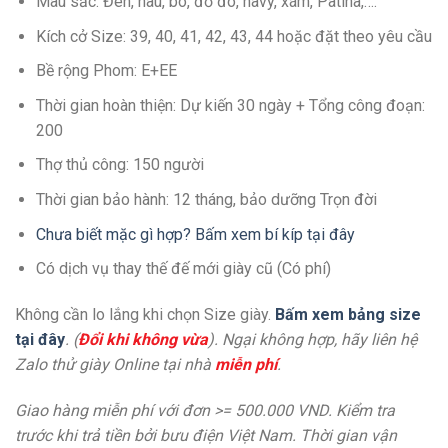
Màu sắc: Đen, nâu, bò, đỏ đô, navy, xám, Patina,….
Kích cở Size: 39, 40, 41, 42, 43, 44 hoặc đặt theo yêu cầu
Bề rộng Phom: E+EE
Thời gian hoàn thiện: Dự kiến 30 ngày + Tổng công đoạn:
200
Thợ thủ công: 150 người
Thời gian bảo hành: 12 tháng, bảo dưỡng Trọn đời
Chưa biết mặc gì hợp? Bấm xem bí kíp tại đây
Có dịch vụ thay thế đế mới giày cũ (Có phí)
Không cần lo lắng khi chọn Size giày.
Bấm xem bảng size
tại đây
. (
Đổi khi không vừa
). Ngại không hợp, hãy liên hệ
Zalo thử giày Online tại nhà
miễn phí
.
Giao hàng miễn phí với đơn >= 500.000 VND. Kiểm tra
trước khi trả tiền bởi bưu điện Việt Nam. Thời gian vận