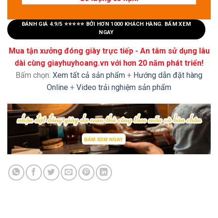
ĐÁNH GIÁ 4.9/5 ⭐⭐⭐⭐⭐ BỞI HƠN 1000 KHÁCH HÀNG. BẤM XEM
NGAY
Mua tận xưởng đóng giày trực tiếp - An tâm sử dụng lâu
dài cùng giayhuyhoang.vn với hơn 20 năm phát triển!
Bấm chọn:
Xem tất cả sản phẩm
+
Hướng dẫn đặt hàng
Online
+
Video trải nghiệm sản phẩm