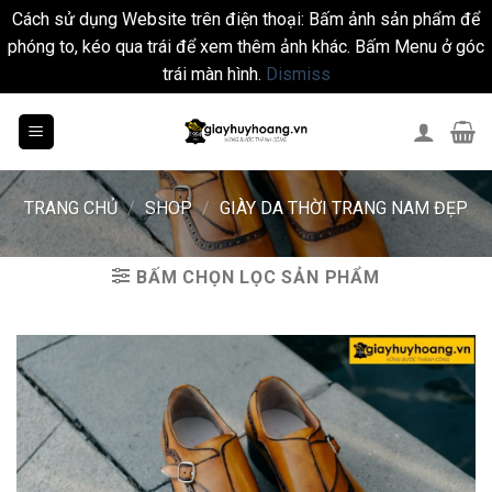
Cách sử dụng Website trên điện thoại: Bấm ảnh sản phẩm để
phóng to, kéo qua trái để xem thêm ảnh khác. Bấm Menu ở góc
trái màn hình.
Dismiss
Skip
to
content
TRANG CHỦ
/
SHOP
/
GIÀY DA THỜI TRANG NAM ĐẸP
BẤM CHỌN LỌC SẢN PHẨM