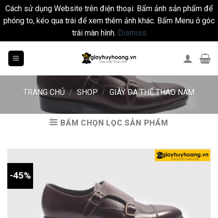
Cách sử dụng Website trên điện thoại: Bấm ảnh sản phẩm để
phóng to, kéo qua trái để xem thêm ảnh khác. Bấm Menu ở góc
trái màn hình.
Dismiss
Skip
to
content
TRANG CHỦ
/
SHOP
/
GIÀY DA THỂ THAO NAM
BẤM CHỌN LỌC SẢN PHẨM
-45%