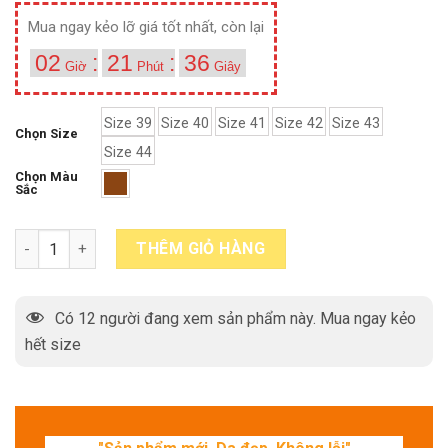
Mua ngay kẻo lỡ giá tốt nhất, còn lại
02
:
21
:
36
Giờ
Phút
Giây
Size 39
Size 40
Size 41
Size 42
Size 43
Chọn Size
Size 44
Chọn Màu
Sắc
Giày da nam thủ công đế khâu bền bỉ Monkstrap T016 quantity
THÊM GIỎ HÀNG
Có
12
người đang xem sản phẩm này. Mua ngay kẻo
hết size