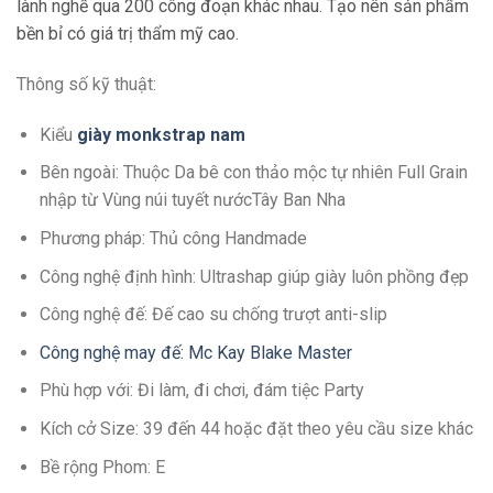
lành nghề qua 200 công đoạn khác nhau. Tạo nên sản phẩm
bền bỉ có giá trị thẩm mỹ cao.
Thông số kỹ thuật:
Kiểu
giày monkstrap nam
Bên ngoài: Thuộc Da bê con thảo mộc tự nhiên Full Grain
nhập từ Vùng núi tuyết nướcTây Ban Nha
Phương pháp: Thủ công Handmade
Công nghệ định hình: Ultrashap giúp giày luôn phồng đẹp
Công nghệ đế: Đế cao su chống trượt anti-slip
Công nghệ may đế: Mc Kay Blake Master
Phù hợp với: Đi làm, đi chơi, đám tiệc Party
Kích cở Size: 39 đến 44 hoặc đặt theo yêu cầu size khác
Bề rộng Phom: E