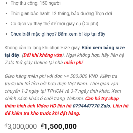
Thợ thủ công: 150 người
Thời gian bảo hành: 12 tháng, bảo dưỡng Trọn đời
Có dịch vụ thay thế đế mới giày cũ (Có phí)
Chưa biết mặc gì hợp? Bấm xem bí kíp tại đây
Không cần lo lắng khi chọn Size giày.
Bấm xem bảng size
tại đây
. (
Đổi khi không vừa
). Ngại không hợp, hãy liên hệ
Zalo thử giày Online tại nhà
miễn phí
.
Giao hàng miễn phí với đơn >= 500.000 VND. Kiểm tra
trước khi trả tiền bởi bưu điện Việt Nam. Thời gian vận
chuyển 1-2 ngày tại TPHCM và 3-7 ngày tỉnh khác. Xem
chính sách khác ở cuối trang Website.
Cần hỗ trợ chụp
thêm hình ảnh Video HD liên hệ
0794447770 Zalo
. Liên hệ
để kiểm tra kho trước khi đặt hàng.
₫
3,000,000
₫
1,500,000