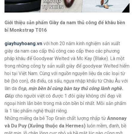
Giới thiệu sản phẩm Giày da nam thủ công đế khâu bền
bỉ Monkstrap T016
giayhuyhoang.vn
với hơn 20 năm kinh nghiệm sản xuất
giày da nam cao cấp thủ công cao cấp theo các phương
pháp khâu đế Goodyear Welted và Mc Kay (Blake). Là một
trong những công ty sản xuất giày đế goodyear Welted hiếm
hoi tại Việt Nam. Cùng với nguồn nguyên liệu da các loại từ
bê (bò con), đà điểu, cá sấu, ngựa nhập khẩu từ Châu Âu với
làn da đẹ
p, mịn bền bỉ cùng bàn tay thủ công lành nghề.
Gi
úp cho người việt có được 1 đôi giày không chỉ đẹp về
ngoại hình lẫn bên trong mà còn bền bỉ nhất. Mỗi sản phẩm
là 1 tác phẩm nghệ thuật riêng.
Những miếng da bê Top Grain chất lượng nhập từ
Annonay
và Du Puy (Xưởng thuộc da Hermes)
luôn mềm, đanh, bề
mặt mịn, lỗ chân lông cực nhỏ và bề mặt lúc nào cũng mỡ