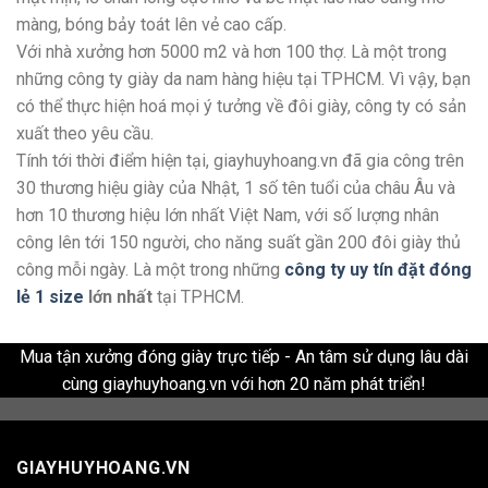
màng, bóng bảy toát lên vẻ cao cấp.
Với nhà xưởng hơn 5000 m2 và hơn 100 thợ. Là một trong
những công ty giày da nam hàng hiệu tại TPHCM. Vì vậy, bạn
có thể thực hiện hoá mọi ý tưởng về đôi giày, công ty có sản
xuất theo yêu cầu.
Tính tới thời điểm hiện tại, giayhuyhoang.vn đã gia công trên
30 thương hiệu giày của Nhật, 1 số tên tuổi của châu Âu và
hơn 10 thương hiệu lớn nhất Việt Nam, với số lượng nhân
công lên tới 150 người, cho năng suất gần 200 đôi giày thủ
công mỗi ngày. Là một trong những
công ty uy tín đặt đóng
lẻ 1 size
lớn nhất
tại TPHCM.
Mua tận xưởng đóng giày trực tiếp - An tâm sử dụng lâu dài
cùng giayhuyhoang.vn với hơn 20 năm phát triển!
GIAYHUYHOANG.VN