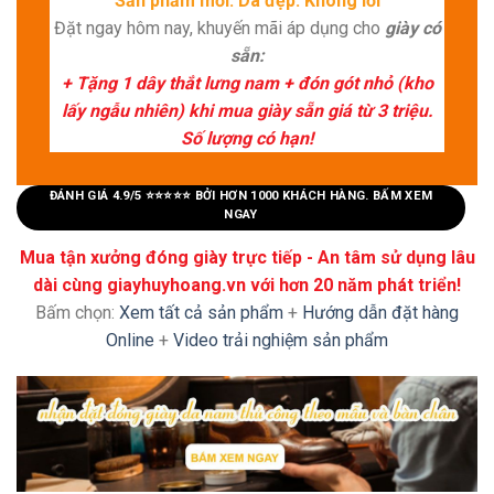
"Sản phẩm mới. Da đẹp. Không lỗi"
Đặt ngay hôm nay, khuyến mãi áp dụng cho
giày có
sẵn:
+ Tặng 1 dây thắt lưng nam + đón gót nhỏ (kho
lấy ngẫu nhiên) khi mua giày sẵn giá từ 3 triệu.
Số lượng có hạn!
ĐÁNH GIÁ 4.9/5 ⭐⭐⭐⭐⭐ BỞI HƠN 1000 KHÁCH HÀNG. BẤM XEM
NGAY
Mua tận xưởng đóng giày trực tiếp - An tâm sử dụng lâu
dài cùng giayhuyhoang.vn với hơn 20 năm phát triển!
Bấm chọn:
Xem tất cả sản phẩm
+
Hướng dẫn đặt hàng
Online
+
Video trải nghiệm sản phẩm