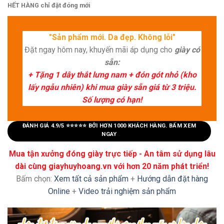
HẾT HÀNG chỉ đặt đóng mới
"Sản phẩm mới. Da đẹp. Không lỗi"
Đặt ngay hôm nay, khuyến mãi áp dụng cho
giày có
sẵn:
+ Tặng 1 dây thắt lưng nam + đón gót nhỏ (kho
lấy ngẫu nhiên) khi mua giày sẵn giá từ 3 triệu.
Số lượng có hạn!
ĐÁNH GIÁ 4.9/5 ⭐⭐⭐⭐⭐ BỞI HƠN 1000 KHÁCH HÀNG. BẤM XEM
NGAY
Mua tận xưởng đóng giày trực tiếp - An tâm sử dụng lâu
dài cùng giayhuyhoang.vn với hơn 20 năm phát triển!
Bấm chọn:
Xem tất cả sản phẩm
+
Hướng dẫn đặt hàng
Online
+
Video trải nghiệm sản phẩm