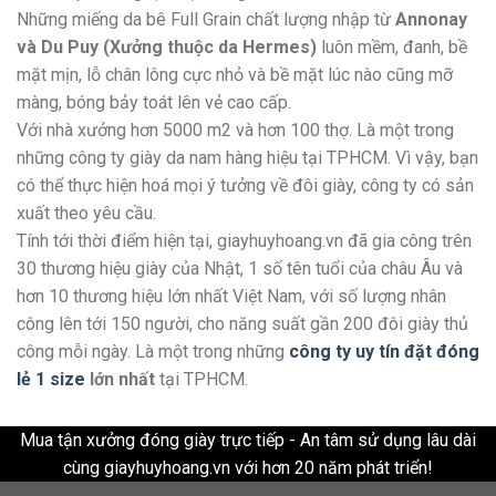
Những miếng da bê Full Grain chất lượng nhập từ
Annonay
và Du Puy (Xưởng thuộc da Hermes)
luôn mềm, đanh, bề
mặt mịn, lỗ chân lông cực nhỏ và bề mặt lúc nào cũng mỡ
màng, bóng bảy toát lên vẻ cao cấp.
Với nhà xưởng hơn 5000 m2 và hơn 100 thợ. Là một trong
những công ty giày da nam hàng hiệu tại TPHCM. Vì vậy, bạn
có thể thực hiện hoá mọi ý tưởng về đôi giày, công ty có sản
xuất theo yêu cầu.
Tính tới thời điểm hiện tại, giayhuyhoang.vn đã gia công trên
30 thương hiệu giày của Nhật, 1 số tên tuổi của châu Âu và
hơn 10 thương hiệu lớn nhất Việt Nam, với số lượng nhân
công lên tới 150 người, cho năng suất gần 200 đôi giày thủ
công mỗi ngày. Là một trong những
công ty uy tín đặt đóng
lẻ 1 size
lớn nhất
tại TPHCM.
Mua tận xưởng đóng giày trực tiếp - An tâm sử dụng lâu dài
cùng giayhuyhoang.vn với hơn 20 năm phát triển!