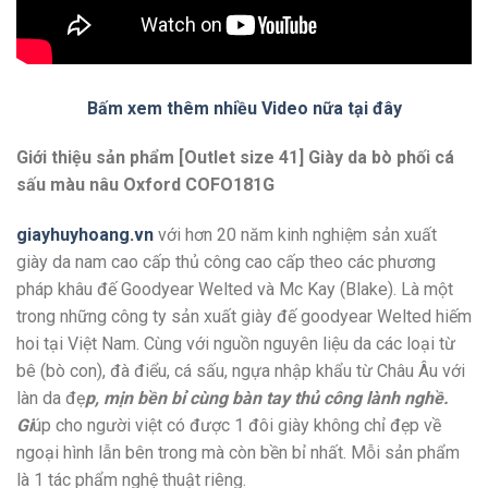
Bấm xem thêm nhiều Video nữa tại đây
Giới thiệu sản phẩm [Outlet size 41] Giày da bò phối cá
sấu màu nâu Oxford COFO181G
giayhuyhoang.vn
với hơn 20 năm kinh nghiệm sản xuất
giày da nam cao cấp thủ công cao cấp theo các phương
pháp khâu đế Goodyear Welted và Mc Kay (Blake). Là một
trong những công ty sản xuất giày đế goodyear Welted hiếm
hoi tại Việt Nam. Cùng với nguồn nguyên liệu da các loại từ
bê (bò con), đà điểu, cá sấu, ngựa nhập khẩu từ Châu Âu với
làn da đẹ
p, mịn bền bỉ cùng bàn tay thủ công lành nghề.
Gi
úp cho người việt có được 1 đôi giày không chỉ đẹp về
ngoại hình lẫn bên trong mà còn bền bỉ nhất. Mỗi sản phẩm
là 1 tác phẩm nghệ thuật riêng.