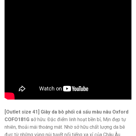
[Outlet size 41] Giày da bò phối cá sấu màu nâu Oxford
COFO181G s
ở hữu: Đặc điểm linh hoạt bền bỉ, Mịn đẹp tự
nhiên, thoải mái thoáng mát. Nhờ sở hữu chất lượng da bê
đực từ những vùng núi tuyết nổi tiếng xa xỉ của Châu Âu.