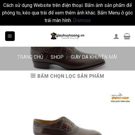
Cách sử dụng Website trên điện thoại: Bấm ảnh sản phẩm để
phóng to, kéo qua trái để xem thêm ảnh khác. Bấm Menu ở góc
trái màn hình.
Dismiss
Skip
to
content
TRANG CHỦ
/
SHOP
/
GIÀY DA KHUYẾN MÃI
BẤM CHỌN LỌC SẢN PHẨM