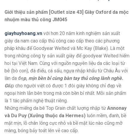
Giới thiệu sản phẩm [Outlet size 43] Giày Oxford da mộc
nhuộm màu thủ công JM045
giayhuyhoang.vn
với hơn 20 năm kinh nghiệm sản xuất
giày da nam cao cấp thủ công cao cấp theo các phương
pháp khâu đế Goodyear Welted và Mc Kay (Blake). Là một
trong những công ty sản xuất giày đế goodyear Welted hiếm
hoi tại Việt Nam. Cùng với nguồn nguyên liệu da các loại từ
bê (bò con), đà điểu, cá sấu, ngựa nhập khẩu từ Châu Âu với
làn da đẹ
p, mịn bền bỉ cùng bàn tay thủ công lành nghề.
Gi
úp cho người việt có được 1 đôi giày không chỉ đẹp về
ngoại hình lẫn bên trong mà còn bền bỉ nhất. Mỗi sản phẩm
là 1 tác phẩm nghệ thuật riêng.
Những miếng da bê Top Grain chất lượng nhập từ
Annonay
và Du Puy (Xưởng thuộc da Hermes)
luôn mềm, đanh, bề
mặt mịn, lỗ chân lông cực nhỏ và bề mặt lúc nào cũng mỡ
màng, bóng bảy toát lên vẻ cao cấp.