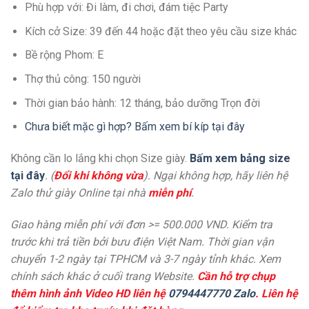
Phù hợp với: Đi làm, đi chơi, đám tiệc Party
Kích cở Size: 39 đến 44 hoặc đặt theo yêu cầu size khác
Bề rộng Phom: E
Thợ thủ công: 150 người
Thời gian bảo hành: 12 tháng, bảo dưỡng Trọn đời
Chưa biết mặc gì hợp? Bấm xem bí kíp tại đây
Không cần lo lắng khi chọn Size giày.
Bấm xem bảng size
tại đây
. (
Đổi khi không vừa
). Ngại không hợp, hãy liên hệ
Zalo thử giày Online tại nhà
miễn phí
.
Giao hàng miễn phí với đơn >= 500.000 VND. Kiểm tra
trước khi trả tiền bởi bưu điện Việt Nam. Thời gian vận
chuyển 1-2 ngày tại TPHCM và 3-7 ngày tỉnh khác. Xem
chính sách khác ở cuối trang Website.
Cần hỗ trợ chụp
thêm hình ảnh Video HD liên hệ
0794447770 Zalo
. Liên hệ