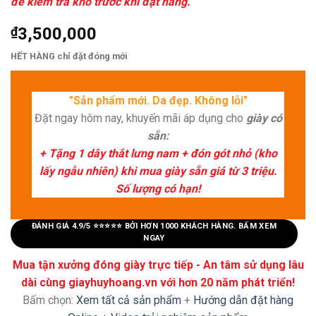
để kiểm tra kho trước khi đặt hàng.
₫
3,500,000
HẾT HÀNG chỉ đặt đóng mới
"Sản phẩm mới. Da đẹp. Không lỗi"
Đặt ngay hôm nay, khuyến mãi áp dụng cho
giày có
sẵn:
+ Tặng 1 dây thắt lưng nam + đón gót nhỏ (kho
lấy ngẫu nhiên) khi mua giày sẵn giá từ 3 triệu.
Số lượng có hạn!
ĐÁNH GIÁ 4.9/5 ⭐⭐⭐⭐⭐ BỞI HƠN 1000 KHÁCH HÀNG. BẤM XEM
NGAY
Mua tận xưởng đóng giày trực tiếp - An tâm sử dụng lâu
dài cùng giayhuyhoang.vn với hơn 20 năm phát triển!
Bấm chọn:
Xem tất cả sản phẩm
+
Hướng dẫn đặt hàng