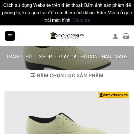
Cách sử dụng Website trên điện thoại: Bấm ảnh sản phẩm để
phóng to, kéo qua trái để xem thêm ảnh khác. Bấm Menu ở góc
trái màn hình.
Dismiss
Skip
to
content
TRANG CHỦ
/
SHOP
/
GIÀY DA THỦ CÔNG HANDMADE
BẤM CHỌN LỌC SẢN PHẨM