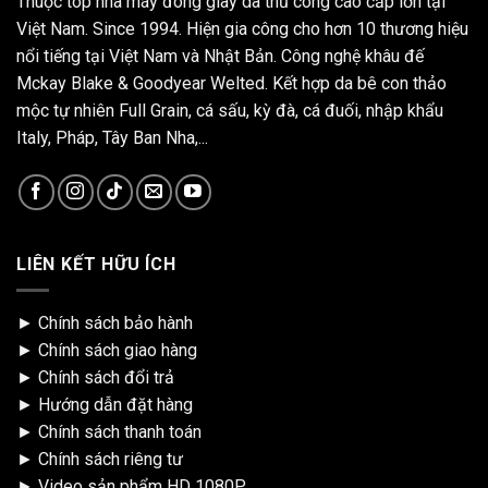
Thuộc top nhà máy đóng giày da thủ công cao cấp lớn tại
Việt Nam. Since 1994. Hiện gia công cho hơn 10 thương hiệu
nổi tiếng tại Việt Nam và Nhật Bản. Công nghệ khâu đế
Mckay Blake & Goodyear Welted. Kết hợp da bê con thảo
mộc tự nhiên Full Grain, cá sấu, kỳ đà, cá đuối, nhập khẩu
Italy, Pháp, Tây Ban Nha,...
LIÊN KẾT HỮU ÍCH
►
Chính sách bảo hành
►
Chính sách giao hàng
►
Chính sách đổi trả
►
Hướng dẫn đặt hàng
►
Chính sách thanh toán
►
Chính sách riêng tư
►
Video sản phẩm HD 1080P