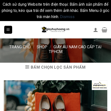
Cách sử dụng Website trên điện thoại: Bấm ảnh sản phẩm để
phóng to, kéo qua trái để xem thêm ảnh khác. Bấm Menu ở góc
trái màn hình.
Dismiss
Skip
to
content
TRANG CHỦ
/
SHOP
/
GIÀY ÂU NAM CAO CẤP TẠI
TPHCM
BẤM CHỌN LỌC SẢN PHẨM