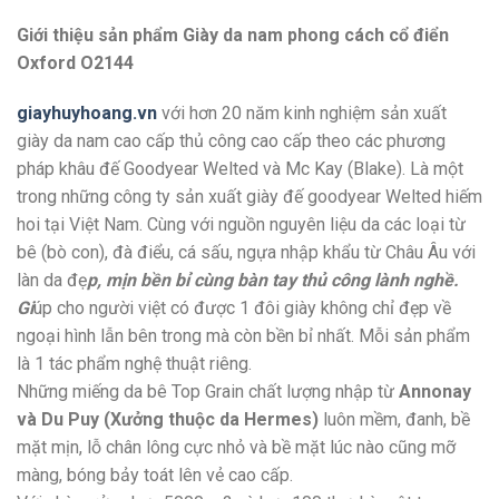
Giới thiệu sản phẩm Giày da nam phong cách cổ điển
Oxford O2144
giayhuyhoang.vn
với hơn 20 năm kinh nghiệm sản xuất
giày da nam cao cấp thủ công cao cấp theo các phương
pháp khâu đế Goodyear Welted và Mc Kay (Blake). Là một
trong những công ty sản xuất giày đế goodyear Welted hiếm
hoi tại Việt Nam. Cùng với nguồn nguyên liệu da các loại từ
bê (bò con), đà điểu, cá sấu, ngựa nhập khẩu từ Châu Âu với
làn da đẹ
p, mịn bền bỉ cùng bàn tay thủ công lành nghề.
Gi
úp cho người việt có được 1 đôi giày không chỉ đẹp về
ngoại hình lẫn bên trong mà còn bền bỉ nhất. Mỗi sản phẩm
là 1 tác phẩm nghệ thuật riêng.
Những miếng da bê Top Grain chất lượng nhập từ
Annonay
và Du Puy (Xưởng thuộc da Hermes)
luôn mềm, đanh, bề
mặt mịn, lỗ chân lông cực nhỏ và bề mặt lúc nào cũng mỡ
màng, bóng bảy toát lên vẻ cao cấp.