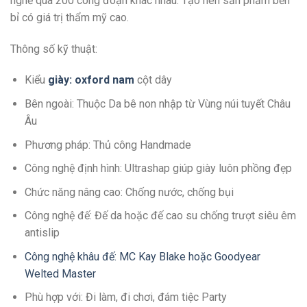
nghề qua 200 công đoạn khác nhau. Tạo nên sản phẩm bền
bỉ có giá trị thẩm mỹ cao.
Thông số kỹ thuật:
Kiểu
giày: oxford nam
cột dây
Bên ngoài: Thuộc Da bê non nhập từ Vùng núi tuyết Châu
Âu
Phương pháp: Thủ công Handmade
Công nghệ định hình: Ultrashap giúp giày luôn phồng đẹp
Chức năng nâng cao: Chống nước, chống bụi
Công nghệ đế: Đế da hoặc đế cao su chống trượt siêu êm
antislip
Công nghệ khâu đế: MC Kay Blake hoặc Goodyear
Welted Master
Phù hợp với: Đi làm, đi chơi, đám tiệc Party