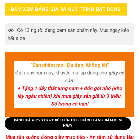
BẤM XEM BẢNG GIÁ VÀ QUY TRÌNH ĐẶT ĐÓNG
Có
13
người đang xem sản phẩm này. Mua ngay kẻo
hết size
"Sản phẩm mới. Da đẹp. Không lỗi"
Đặt ngay hôm nay, khuyến mãi áp dụng cho
giày có
sẵn:
+ Tặng 1 dây thắt lưng nam + đón gót nhỏ (kho
lấy ngẫu nhiên) khi mua giày sẵn giá từ 3 triệu.
Số lượng có hạn!
ĐÁNH GIÁ 4.9/5 ⭐⭐⭐⭐⭐ BỞI HƠN 1000 KHÁCH HÀNG. BẤM XEM
NGAY
Mua tận xưởng đóng giày trực tiếp - An tâm sử dụng lâu