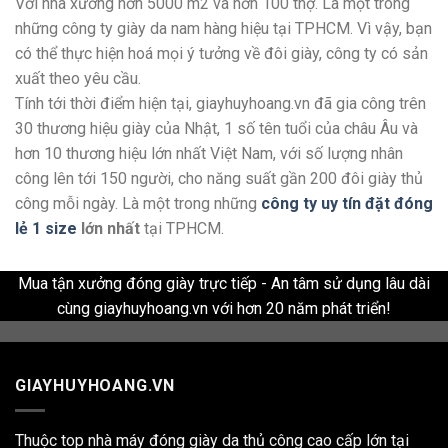
Với nhà xưởng hơn 5000 m2 và hơn 100 thợ. Là một trong
những công ty giày da nam hàng hiệu tại TPHCM. Vì vậy, bạn
có thể thực hiện hoá mọi ý tưởng về đôi giày, công ty có sản
xuất theo yêu cầu.
Tính tới thời điểm hiện tại, giayhuyhoang.vn đã gia công trên
30 thương hiệu giày của Nhật, 1 số tên tuổi của châu Âu và
hơn 10 thương hiệu lớn nhất Việt Nam, với số lượng nhân
công lên tới 150 người, cho năng suất gần 200 đôi giày thủ
công mỗi ngày. Là một trong những
công ty uy tín đặt đóng
lẻ 1 size
lớn nhất
tại TPHCM.
Mua tận xưởng đóng giày trực tiếp - An tâm sử dụng lâu dài
cùng giayhuyhoang.vn với hơn 20 năm phát triển!
GIAYHUYHOANG.VN
Thuộc top nhà máy đóng giày da thủ công cao cấp lớn tại