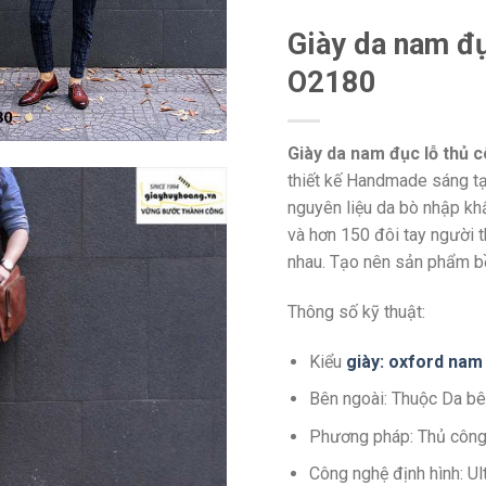
Giày da nam đụ
O2180
Giày da nam đục lỗ thủ 
thiết kế Handmade sáng tạo
nguyên liệu da bò nhập kh
và hơn 150 đôi tay người 
nhau. Tạo nên sản phẩm bền
Thông số kỹ thuật:
Kiểu
giày: oxford nam
Bên ngoài: Thuộc Da bê
Phương pháp: Thủ côn
Công nghệ định hình: U