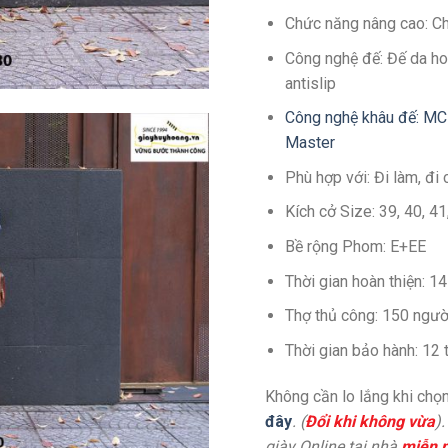
Chức năng nâng cao: C
Công nghệ đế: Đế da ho
antislip
Công nghệ khâu đế: MC
Master
Phù hợp với: Đi làm, đi 
Kích cở Size: 39, 40, 4
Bề rộng Phom: E+EE
Thời gian hoàn thiện: 
Thợ thủ công: 150 ngườ
Thời gian bảo hành: 12
Không cần lo lắng khi chọn
đây
. (
Đổi khi không vừa
)
giày Online tại nhà
miễn p