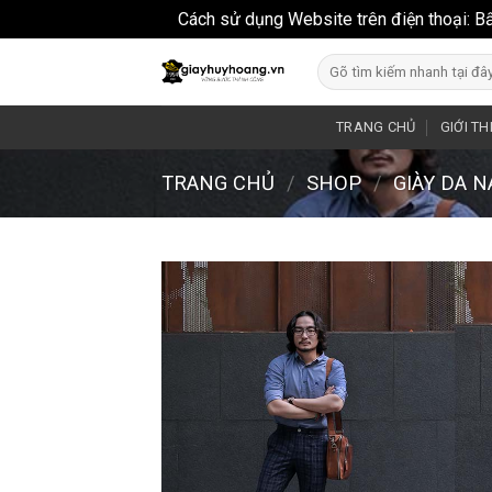
Cách sử dụng Website trên điện thoại: B
Skip
Search
to
for:
content
TRANG CHỦ
GIỚI TH
TRANG CHỦ
/
SHOP
/
GIÀY DA 