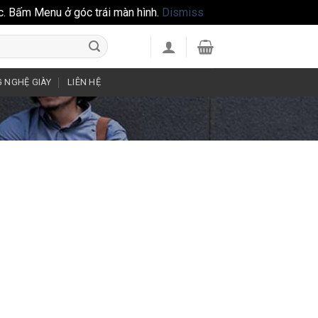
c. Bấm Menu ở góc trái màn hình.
Dismiss
 NGHỆ GIÀY
LIÊN HỆ