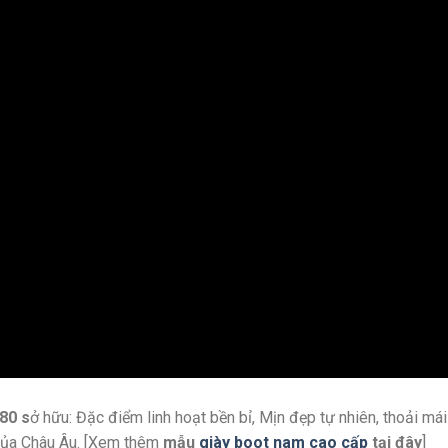
80 s
ở hữu: Đặc điểm linh hoạt bền bỉ, Mịn đẹp tự nhiên, thoải m
ỉ của Châu Âu. [Xem thêm
mẫu
giày boot nam cao cấp
tại đây
]