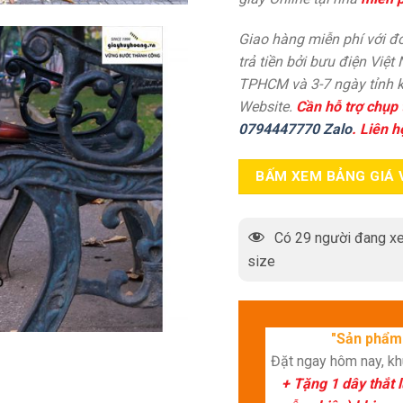
Giao hàng miễn phí với đơ
trả tiền bởi bưu điện Việt
TPHCM và 3-7 ngày tỉnh k
Website.
Cần hỗ trợ chụp 
0794447770 Zalo
. Liên h
BẤM XEM BẢNG GIÁ 
Có
29
người đang xe
size
"Sản phẩm 
Đặt ngay hôm nay, k
+ Tặng 1 dây thắt 