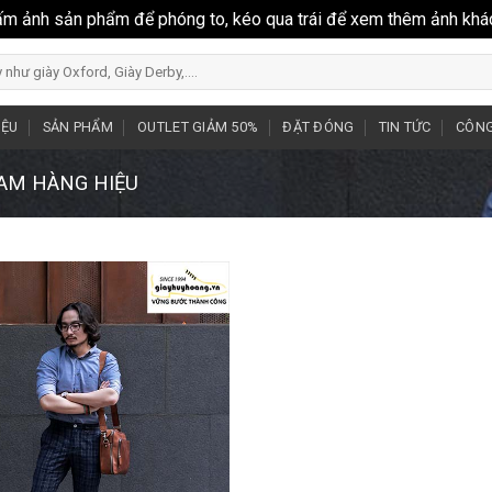
ấm ảnh sản phẩm để phóng to, kéo qua trái để xem thêm ảnh khá
IỆU
SẢN PHẨM
OUTLET GIẢM 50%
ĐẶT ĐÓNG
TIN TỨC
CÔNG
NAM HÀNG HIỆU