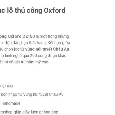
c lỗ thủ công Oxford
công Oxford O2180 l
à một trong những
, độc đáo, hợp thời trang. Kết hợp giữa
ẩu chọn lọc từ
vùng núi tuyết Châu Âu
thợ lành nghề qua 200 công đoạn khác
 bỉ có giá trị thẩm mỹ cao.
cột dây
 non nhập từ Vùng núi tuyết Châu Âu
g Handmade
ltrashap giúp giày luôn phồng đẹp