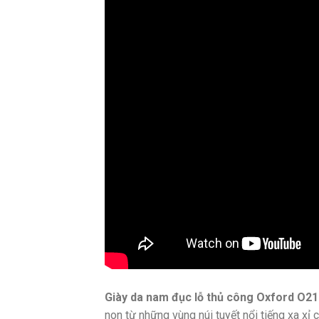
Giày da nam đục lỗ thủ công Oxford O21
non từ những vùng núi tuyết nổi tiếng xa x