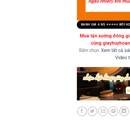
ngẫu nhiên) khi mua 
ĐÁNH GIÁ 4.9/5 ⭐⭐⭐⭐⭐ BỞI 
Mua tận xưởng đóng già
cùng giayhuyhoang
Bấm chọn:
Xem tất cả s
Video 