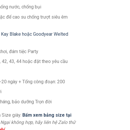
hống nước, chống bụi
ặc đế cao su chống trượt siêu êm
 Kay Blake hoặc Goodyear Welted
chơi, đám tiệc Party
1, 42, 43, 44 hoặc đặt theo yêu cầu
14-20 ngày + Tổng công đoạn: 200
i
 tháng, bảo dưỡng Trọn đời
 Size giày.
Bấm xem bảng size tại
. Ngại không hợp, hãy liên hệ Zalo thử
hí
.