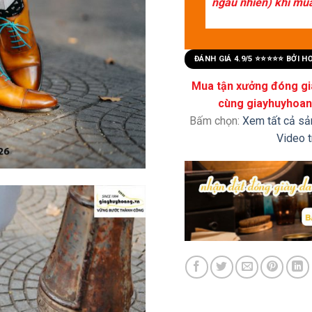
ngẫu nhiên) khi mua 
ĐÁNH GIÁ 4.9/5 ⭐⭐⭐⭐⭐ BỞI 
Mua tận xưởng đóng già
cùng giayhuyhoang
Bấm chọn:
Xem tất cả s
Video 