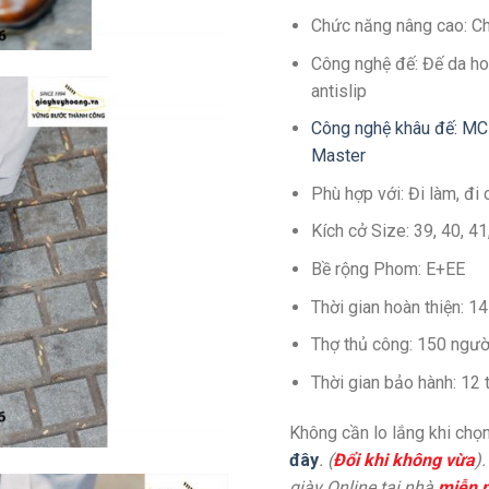
Chức năng nâng cao: C
Công nghệ đế: Đế da ho
antislip
Công nghệ khâu đế: MC
Master
Phù hợp với: Đi làm, đi 
Kích cở Size: 39, 40, 4
Bề rộng Phom: E+EE
Thời gian hoàn thiện: 
Thợ thủ công: 150 ngườ
Thời gian bảo hành: 12
Không cần lo lắng khi chọn
đây
. (
Đổi khi không vừa
)
giày Online tại nhà
miễn p