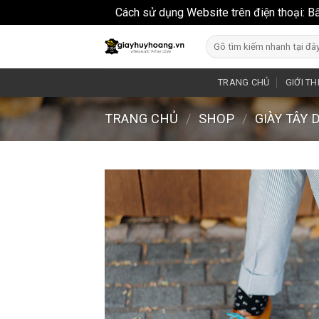
Cách sử dụng Website trên điện thoại: B
Skip
Search
to
for:
content
TRANG CHỦ
GIỚI TH
TRANG CHỦ
/
SHOP
/
GIÀY TÂY 