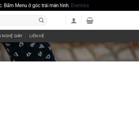
c. Bấm Menu ở góc trái màn hình.
Dismiss
 NGHỆ GIÀY
LIÊN HỆ