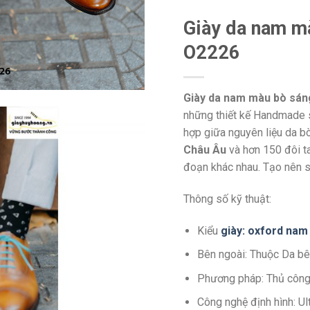
Giày da nam m
O2226
Giày da nam màu bò sán
những thiết kế Handmade s
hợp giữa nguyên liệu da b
Châu Âu
và hơn 150 đôi t
đoạn khác nhau. Tạo nên s
Thông số kỹ thuật:
Kiểu
giày: oxford nam
Bên ngoài: Thuộc Da bê
Phương pháp: Thủ côn
Công nghệ định hình: U