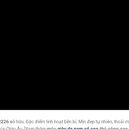
2226 s
ở hữu: Đặc điểm linh hoạt bền bỉ, Mịn đẹp tự nhiên, thoải
ỉ của Châu Âu. [Xem thêm
mẫu
giày da nam cổ cao
thủ công cao