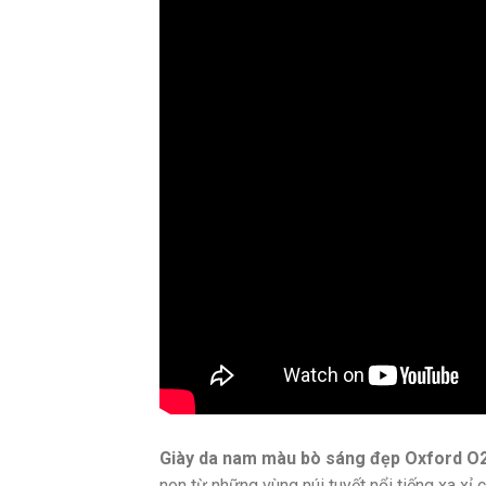
Giày da nam màu bò sáng đẹp Oxford O
non từ những vùng núi tuyết nổi tiếng xa x