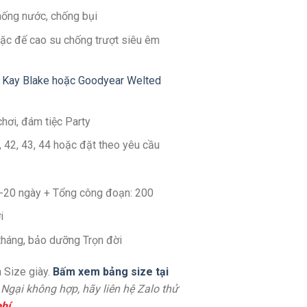
hống nước, chống bụi
ặc đế cao su chống trượt siêu êm
 Kay Blake hoặc Goodyear Welted
chơi, đám tiệc Party
1, 42, 43, 44 hoặc đặt theo yêu cầu
14-20 ngày + Tổng công đoạn: 200
i
 tháng, bảo dưỡng Trọn đời
 Size giày.
Bấm xem bảng size tại
. Ngại không hợp, hãy liên hệ Zalo thử
hí
.