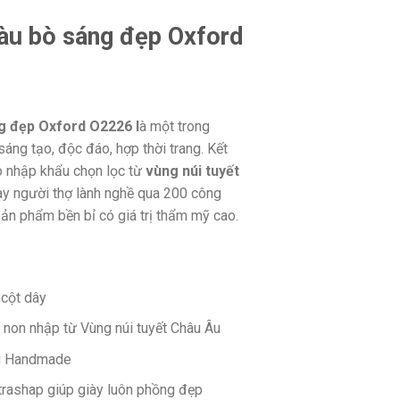
àu bò sáng đẹp Oxford
g đẹp Oxford O2226 l
à một trong
áng tạo, độc đáo, hợp thời trang. Kết
ò nhập khẩu chọn lọc từ
vùng núi tuyết
ay người thợ lành nghề qua 200 công
ản phẩm bền bỉ có giá trị thẩm mỹ cao.
cột dây
 non nhập từ Vùng núi tuyết Châu Âu
g Handmade
ltrashap giúp giày luôn phồng đẹp