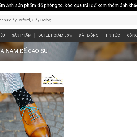
ấm ảnh sản phẩm để phóng to, kéo qua trái để xem thêm ảnh khá
IỆU
SẢN PHẨM
OUTLET GIẢM 50%
ĐẶT ĐÓNG
TIN TỨC
CÔNG
DA NAM ĐẾ CAO SU