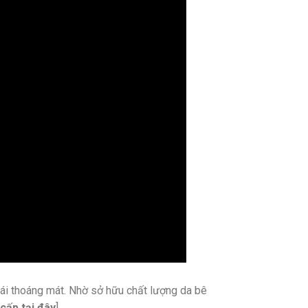
 mái thoáng mát. Nhờ sở hữu chất lượng da bê
 cấp
tại đây
]