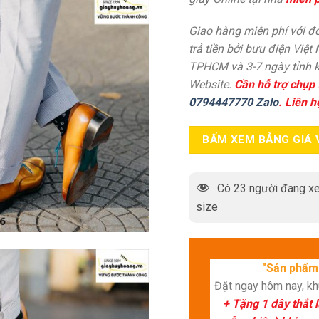
Giao hàng miễn phí với đơ
trả tiền bởi bưu điện Việt
TPHCM và 3-7 ngày tỉnh k
Website.
Cần hỗ trợ chụp 
0794447770 Zalo
. Liên h
BẤM XEM BẢNG GIÁ 
Có
23
người đang xe
size
"Sản phẩm 
Đặt ngay hôm nay, k
+ Tặng 1 dây thắt 