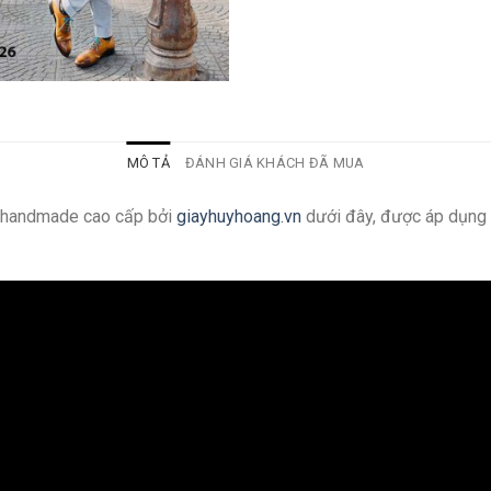
MÔ TẢ
ĐÁNH GIÁ KHÁCH ĐÃ MUA
g handmade cao cấp bởi
giayhuyhoang.vn
dưới đây, được áp dụng