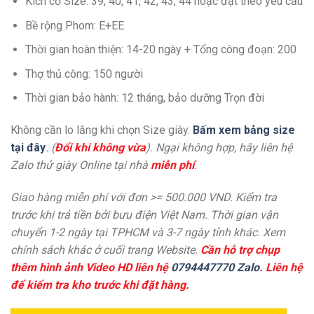
Kích cở Size: 39, 40, 41, 42, 43, 44 hoặc đặt theo yêu cầu
Bề rộng Phom: E+EE
Thời gian hoàn thiện: 14-20 ngày + Tổng công đoạn: 200
Thợ thủ công: 150 người
Thời gian bảo hành: 12 tháng, bảo dưỡng Trọn đời
Không cần lo lắng khi chọn Size giày.
Bấm xem bảng size
tại đây
. (
Đổi khi không vừa
). Ngại không hợp, hãy liên hệ
Zalo thử giày Online tại nhà
miễn phí
.
Giao hàng miễn phí với đơn >= 500.000 VND. Kiểm tra
trước khi trả tiền bởi bưu điện Việt Nam. Thời gian vận
chuyển 1-2 ngày tại TPHCM và 3-7 ngày tỉnh khác. Xem
chính sách khác ở cuối trang Website.
Cần hỗ trợ chụp
thêm hình ảnh Video HD liên hệ
0794447770 Zalo
. Liên hệ
để kiểm tra kho trước khi đặt hàng.