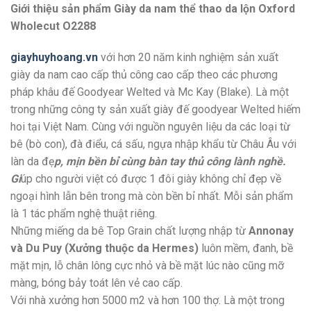
Giới thiệu sản phẩm Giày da nam thể thao da lộn Oxford
Wholecut O2288
giayhuyhoang.vn
với hơn 20 năm kinh nghiệm sản xuất
giày da nam cao cấp thủ công cao cấp theo các phương
pháp khâu đế Goodyear Welted và Mc Kay (Blake). Là một
trong những công ty sản xuất giày đế goodyear Welted hiếm
hoi tại Việt Nam. Cùng với nguồn nguyên liệu da các loại từ
bê (bò con), đà điểu, cá sấu, ngựa nhập khẩu từ Châu Âu với
làn da đẹ
p, mịn bền bỉ cùng bàn tay thủ công lành nghề.
Gi
úp cho người việt có được 1 đôi giày không chỉ đẹp về
ngoại hình lẫn bên trong mà còn bền bỉ nhất. Mỗi sản phẩm
là 1 tác phẩm nghệ thuật riêng.
Những miếng da bê Top Grain chất lượng nhập từ
Annonay
và Du Puy (Xưởng thuộc da Hermes)
luôn mềm, đanh, bề
mặt mịn, lỗ chân lông cực nhỏ và bề mặt lúc nào cũng mỡ
màng, bóng bảy toát lên vẻ cao cấp.
Với nhà xưởng hơn 5000 m2 và hơn 100 thợ. Là một trong