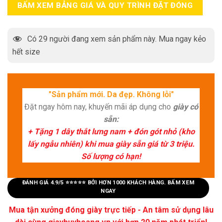
BẤM XEM BẢNG GIÁ VÀ QUY TRÌNH ĐẶT ĐÓNG
Có
29
người đang xem sản phẩm này. Mua ngay kẻo
hết size
"Sản phẩm mới. Da đẹp. Không lỗi"
Đặt ngay hôm nay, khuyến mãi áp dụng cho
giày có
sẵn:
+ Tặng 1 dây thắt lưng nam + đón gót nhỏ (kho
lấy ngẫu nhiên) khi mua giày sẵn giá từ 3 triệu.
Số lượng có hạn!
ĐÁNH GIÁ 4.9/5 ⭐⭐⭐⭐⭐ BỞI HƠN 1000 KHÁCH HÀNG. BẤM XEM
NGAY
Mua tận xưởng đóng giày trực tiếp - An tâm sử dụng lâu