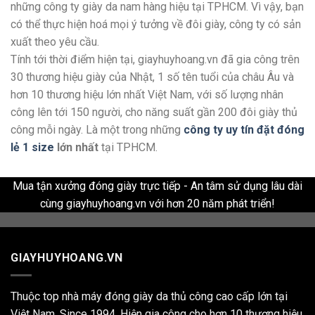
những công ty giày da nam hàng hiệu tại TPHCM. Vì vậy, bạn
có thể thực hiện hoá mọi ý tưởng về đôi giày, công ty có sản
xuất theo yêu cầu.
Tính tới thời điểm hiện tại, giayhuyhoang.vn đã gia công trên
30 thương hiệu giày của Nhật, 1 số tên tuổi của châu Âu và
hơn 10 thương hiệu lớn nhất Việt Nam, với số lượng nhân
công lên tới 150 người, cho năng suất gần 200 đôi giày thủ
công mỗi ngày. Là một trong những
công ty uy tín đặt đóng
lẻ 1 size
lớn nhất
tại TPHCM.
Mua tận xưởng đóng giày trực tiếp - An tâm sử dụng lâu dài
cùng giayhuyhoang.vn với hơn 20 năm phát triển!
GIAYHUYHOANG.VN
Thuộc top nhà máy đóng giày da thủ công cao cấp lớn tại
Việt Nam. Since 1994. Hiện gia công cho hơn 10 thương hiệu