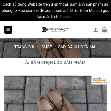
Cách sử dụng Website trên điện thoại: Bấm ảnh sản phẩm để
phóng to, kéo qua trái để xem thêm ảnh khác. Bấm Menu ở góc
trái màn hình.
Dismiss
Skip
to
content
TRANG CHỦ
/
SHOP
/
GIÀY DA KHUYẾN MÃI
BẤM CHỌN LỌC SẢN PHẨM