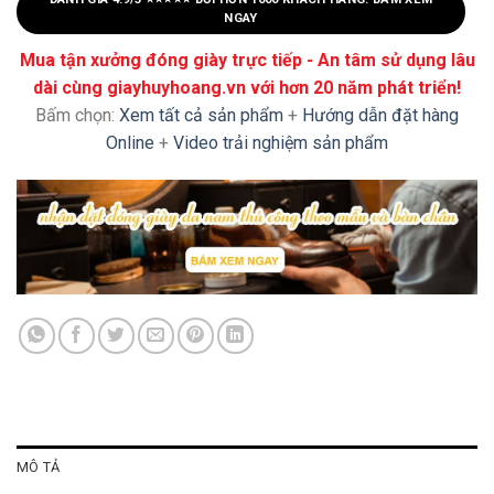
NGAY
Mua tận xưởng đóng giày trực tiếp - An tâm sử dụng lâu
dài cùng giayhuyhoang.vn với hơn 20 năm phát triển!
Bấm chọn:
Xem tất cả sản phẩm
+
Hướng dẫn đặt hàng
Online
+
Video trải nghiệm sản phẩm
MÔ TẢ