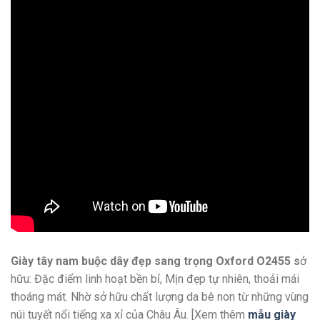
Giày tây nam buộc dây đẹp sang trọng Oxford O2455 s
ở
hữu: Đặc điểm linh hoạt bền bỉ, Mịn đẹp tự nhiên, thoải mái
thoáng mát. Nhờ sở hữu chất lượng da bê non từ những vùng
núi tuyết nổi tiếng xa xỉ của Châu Âu. [Xem thêm
mẫu giày