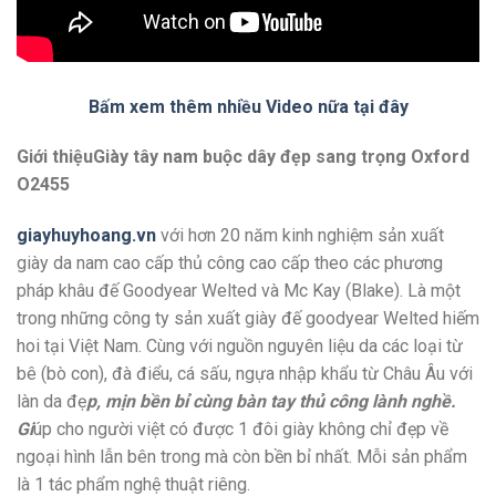
Bấm xem thêm nhiều Video nữa tại đây
Giới thiệuGiày tây nam buộc dây đẹp sang trọng Oxford
O2455
giayhuyhoang.vn
với hơn 20 năm kinh nghiệm sản xuất
giày da nam cao cấp thủ công cao cấp theo các phương
pháp khâu đế Goodyear Welted và Mc Kay (Blake). Là một
trong những công ty sản xuất giày đế goodyear Welted hiếm
hoi tại Việt Nam. Cùng với nguồn nguyên liệu da các loại từ
bê (bò con), đà điểu, cá sấu, ngựa nhập khẩu từ Châu Âu với
làn da đẹ
p, mịn bền bỉ cùng bàn tay thủ công lành nghề.
Gi
úp cho người việt có được 1 đôi giày không chỉ đẹp về
ngoại hình lẫn bên trong mà còn bền bỉ nhất. Mỗi sản phẩm
là 1 tác phẩm nghệ thuật riêng.