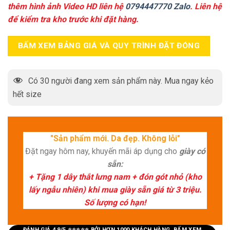
thêm hình ảnh Video HD liên hệ
0794447770 Zalo
. Liên hệ
để kiểm tra kho trước khi đặt hàng.
BẤM XEM BẢNG GIÁ VÀ QUY TRÌNH ĐẶT ĐÓNG
Có
30
người đang xem sản phẩm này. Mua ngay kẻo
hết size
"Sản phẩm mới. Da đẹp. Không lỗi"
Đặt ngay hôm nay, khuyến mãi áp dụng cho
giày có
sẵn:
+ Tặng 1 dây thắt lưng nam + đón gót nhỏ (kho
lấy ngẫu nhiên) khi mua giày sẵn giá từ 3 triệu.
Số lượng có hạn!
ĐÁNH GIÁ 4.9/5 ⭐⭐⭐⭐⭐ BỞI HƠN 1000 KHÁCH HÀNG. BẤM XEM