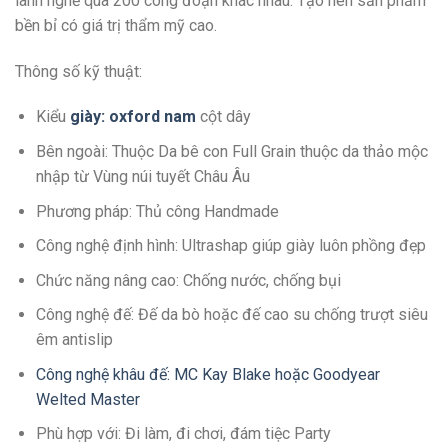
lành nghề qua 200 công đoạn khác nhau. Tạo nên sản phẩm
bền bỉ có giá trị thẩm mỹ cao.
Thông số kỹ thuật:
Kiểu
giày: oxford nam
cột dây
Bên ngoài: Thuộc Da bê con Full Grain thuộc da thảo mộc
nhập từ Vùng núi tuyết Châu Âu
Phương pháp: Thủ công Handmade
Công nghệ định hình: Ultrashap giúp giày luôn phồng đẹp
Chức năng nâng cao: Chống nước, chống bụi
Công nghệ đế: Đế da bò hoặc đế cao su chống trượt siêu
êm antislip
Công nghệ khâu đế: MC Kay Blake hoặc Goodyear
Welted Master
Phù hợp với: Đi làm, đi chơi, đám tiệc Party