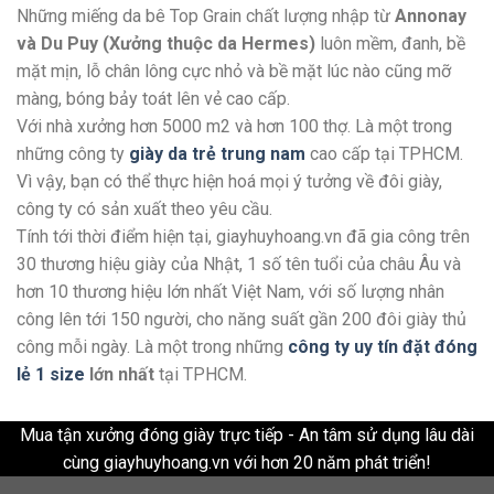
Những miếng da bê Top Grain chất lượng nhập từ
Annonay
và Du Puy (Xưởng thuộc da Hermes)
luôn mềm, đanh, bề
mặt mịn, lỗ chân lông cực nhỏ và bề mặt lúc nào cũng mỡ
màng, bóng bảy toát lên vẻ cao cấp.
Với nhà xưởng hơn 5000 m2 và hơn 100 thợ. Là một trong
những công ty
giày da trẻ trung nam
cao cấp tại TPHCM.
Vì vậy, bạn có thể thực hiện hoá mọi ý tưởng về đôi giày,
công ty có sản xuất theo yêu cầu.
Tính tới thời điểm hiện tại, giayhuyhoang.vn đã gia công trên
30 thương hiệu giày của Nhật, 1 số tên tuổi của châu Âu và
hơn 10 thương hiệu lớn nhất Việt Nam, với số lượng nhân
công lên tới 150 người, cho năng suất gần 200 đôi giày thủ
công mỗi ngày. Là một trong những
công ty uy tín đặt đóng
lẻ 1 size
lớn nhất
tại TPHCM.
Mua tận xưởng đóng giày trực tiếp - An tâm sử dụng lâu dài
cùng giayhuyhoang.vn với hơn 20 năm phát triển!