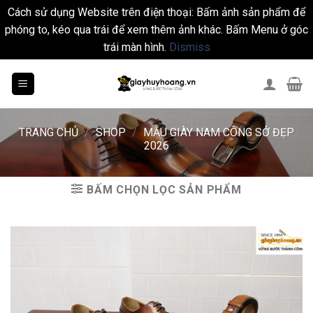
Cách sử dụng Website trên điện thoại: Bấm ảnh sản phẩm để
phóng to, kéo qua trái để xem thêm ảnh khác. Bấm Menu ở góc
trái màn hình.
Dismiss
Skip
to
content
TRANG CHỦ
/
SHOP
/
MẪU GIÀY NAM CÔNG SỞ ĐẸP
2026
BẤM CHỌN LỌC SẢN PHẨM