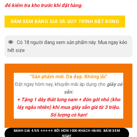
để kiểm tra kho trước khi đặt hàng.
BẤM XEM BẢNG GIÁ VÀ QUY TRÌNH ĐẶT ĐÓNG
Có
18
người đang xem sản phẩm này. Mua ngay kẻo
hết size
"Sản phẩm mới. Da đẹp. Không lỗi"
Đặt ngay hôm nay, khuyến mãi áp dụng cho
giày có
sẵn:
+ Tặng 1 dây thắt lưng nam + đón gót nhỏ (kho
lấy ngẫu nhiên) khi mua giày sẵn giá từ 3 triệu.
Số lượng có hạn!
ĐÁNH GIÁ 4.9/5 ⭐⭐⭐⭐⭐ BỞI HƠN 1000 KHÁCH HÀNG. BẤM XEM
NGAY