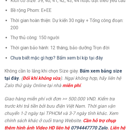
Kích cở Size: 39, 40, 41, 42, 43, 44 hoặc đặt theo yêu cầu
Bề rộng Phom: E+EE
Thời gian hoàn thiện: Dự kiến 30 ngày + Tổng công đoạn:
200
Thợ thủ công: 150 người
Thời gian bảo hành: 12 tháng, bảo dưỡng Trọn đời
Chưa biết mặc gì hợp? Bấm xem bí kíp tại đây
Không cần lo lắng khi chọn Size giày.
Bấm xem bảng size
tại đây
. (
Đổi khi không vừa
). Ngại không hợp, hãy liên hệ
Zalo thử giày Online tại nhà
miễn phí
.
Giao hàng miễn phí với đơn >= 500.000 VND. Kiểm tra
trước khi trả tiền bởi bưu điện Việt Nam. Thời gian vận
chuyển 1-2 ngày tại TPHCM và 3-7 ngày tỉnh khác. Xem
chính sách khác ở cuối trang Website.
Cần hỗ trợ chụp
thêm hình ảnh Video HD liên hệ
0794447770 Zalo
. Liên hệ