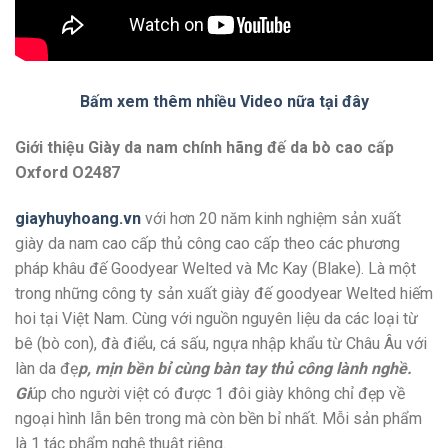
Bấm xem thêm nhiều Video nữa tại đây
Giới thiệu Giày da nam chính hãng đế da bò cao cấp
Oxford O2487
giayhuyhoang.vn
với hơn 20 năm kinh nghiệm sản xuất
giày da nam cao cấp thủ công cao cấp theo các phương
pháp khâu đế Goodyear Welted và Mc Kay (Blake). Là một
trong những công ty sản xuất giày đế goodyear Welted hiếm
hoi tại Việt Nam. Cùng với nguồn nguyên liệu da các loại từ
bê (bò con), đà điểu, cá sấu, ngựa nhập khẩu từ Châu Âu với
làn da đẹ
p, mịn bền bỉ cùng bàn tay thủ công lành nghề.
Gi
úp cho người việt có được 1 đôi giày không chỉ đẹp về
ngoại hình lẫn bên trong mà còn bền bỉ nhất. Mỗi sản phẩm
là 1 tác phẩm nghệ thuật riêng.