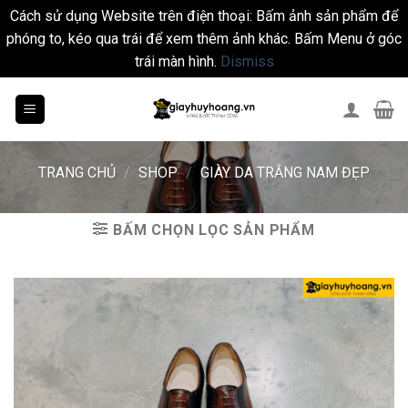
Cách sử dụng Website trên điện thoại: Bấm ảnh sản phẩm để
phóng to, kéo qua trái để xem thêm ảnh khác. Bấm Menu ở góc
trái màn hình.
Dismiss
Skip
to
content
TRANG CHỦ
/
SHOP
/
GIÀY DA TRẮNG NAM ĐẸP
BẤM CHỌN LỌC SẢN PHẨM