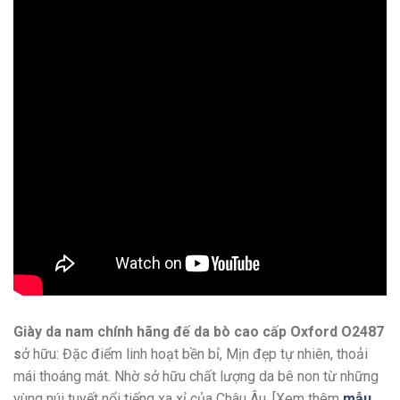
Giày da nam chính hãng đế da bò cao cấp Oxford O2487
s
ở hữu: Đặc điểm linh hoạt bền bỉ, Mịn đẹp tự nhiên, thoải
mái thoáng mát. Nhờ sở hữu chất lượng da bê non từ những
vùng núi tuyết nổi tiếng xa xỉ của Châu Âu. [Xem thêm
mẫu