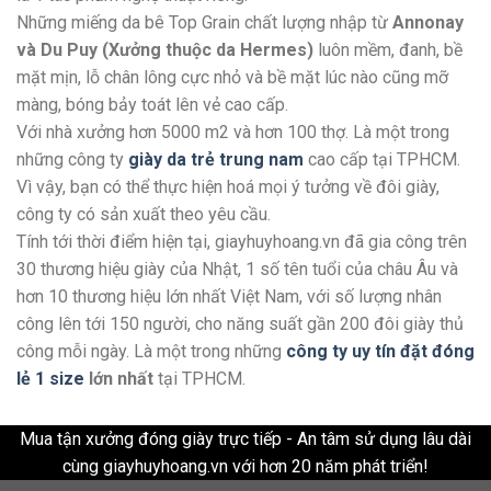
Những miếng da bê Top Grain chất lượng nhập từ
Annonay
và Du Puy (Xưởng thuộc da Hermes)
luôn mềm, đanh, bề
mặt mịn, lỗ chân lông cực nhỏ và bề mặt lúc nào cũng mỡ
màng, bóng bảy toát lên vẻ cao cấp.
Với nhà xưởng hơn 5000 m2 và hơn 100 thợ. Là một trong
những công ty
giày da trẻ trung nam
cao cấp tại TPHCM.
Vì vậy, bạn có thể thực hiện hoá mọi ý tưởng về đôi giày,
công ty có sản xuất theo yêu cầu.
Tính tới thời điểm hiện tại, giayhuyhoang.vn đã gia công trên
30 thương hiệu giày của Nhật, 1 số tên tuổi của châu Âu và
hơn 10 thương hiệu lớn nhất Việt Nam, với số lượng nhân
công lên tới 150 người, cho năng suất gần 200 đôi giày thủ
công mỗi ngày. Là một trong những
công ty uy tín đặt đóng
lẻ 1 size
lớn nhất
tại TPHCM.
Mua tận xưởng đóng giày trực tiếp - An tâm sử dụng lâu dài
cùng giayhuyhoang.vn với hơn 20 năm phát triển!