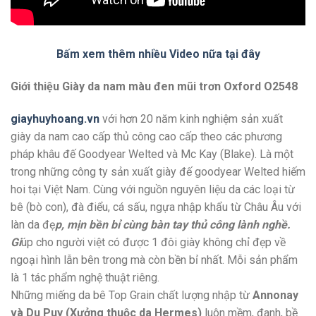
Bấm xem thêm nhiều Video nữa tại đây
Giới thiệu Giày da nam màu đen mũi trơn Oxford O2548
giayhuyhoang.vn
với hơn 20 năm kinh nghiệm sản xuất
giày da nam cao cấp thủ công cao cấp theo các phương
pháp khâu đế Goodyear Welted và Mc Kay (Blake). Là một
trong những công ty sản xuất giày đế goodyear Welted hiếm
hoi tại Việt Nam. Cùng với nguồn nguyên liệu da các loại từ
bê (bò con), đà điểu, cá sấu, ngựa nhập khẩu từ Châu Âu với
làn da đẹ
p, mịn bền bỉ cùng bàn tay thủ công lành nghề.
Gi
úp cho người việt có được 1 đôi giày không chỉ đẹp về
ngoại hình lẫn bên trong mà còn bền bỉ nhất. Mỗi sản phẩm
là 1 tác phẩm nghệ thuật riêng.
Những miếng da bê Top Grain chất lượng nhập từ
Annonay
và Du Puy (Xưởng thuộc da Hermes)
luôn mềm, đanh, bề