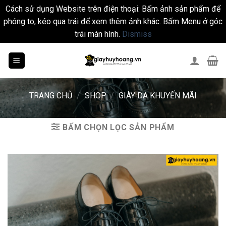
Cách sử dụng Website trên điện thoại: Bấm ảnh sản phẩm để
phóng to, kéo qua trái để xem thêm ảnh khác. Bấm Menu ở góc
trái màn hình.
Dismiss
Skip
to
content
TRANG CHỦ
/
SHOP
/
GIÀY DA KHUYẾN MÃI
BẤM CHỌN LỌC SẢN PHẨM