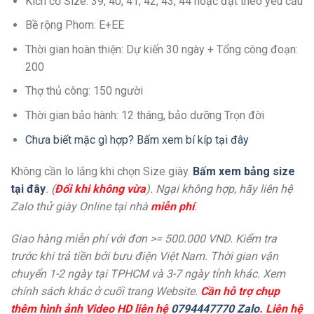
Kích cở Size: 39, 40, 41, 42, 43, 44 hoặc đặt theo yêu cầu
Bề rộng Phom: E+EE
Thời gian hoàn thiện: Dự kiến 30 ngày + Tổng công đoạn:
200
Thợ thủ công: 150 người
Thời gian bảo hành: 12 tháng, bảo dưỡng Trọn đời
Chưa biết mặc gì hợp? Bấm xem bí kíp tại đây
Không cần lo lắng khi chọn Size giày.
Bấm xem bảng size
tại đây
. (
Đổi khi không vừa
). Ngại không hợp, hãy liên hệ
Zalo thử giày Online tại nhà
miễn phí
.
Giao hàng miễn phí với đơn >= 500.000 VND. Kiểm tra
trước khi trả tiền bởi bưu điện Việt Nam. Thời gian vận
chuyển 1-2 ngày tại TPHCM và 3-7 ngày tỉnh khác. Xem
chính sách khác ở cuối trang Website.
Cần hỗ trợ chụp
thêm hình ảnh Video HD liên hệ
0794447770 Zalo
. Liên hệ