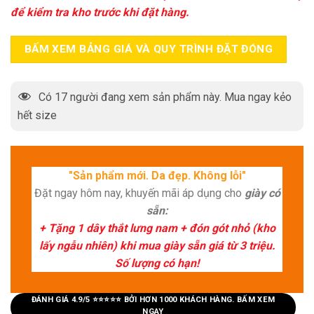
để kiểm tra kho trước khi đặt hàng.
BẤM XEM BẢNG GIÁ VÀ QUY TRÌNH ĐẶT ĐÓNG
Có
17
người đang xem sản phẩm này. Mua ngay kẻo
hết size
"Sản phẩm mới. Da đẹp. Không lỗi"
Đặt ngay hôm nay, khuyến mãi áp dụng cho
giày có
sẵn:
+ Tặng 1 dây thắt lưng nam + đón gót nhỏ (kho
lấy ngẫu nhiên) khi mua giày sẵn giá từ 3 triệu.
Số lượng có hạn!
ĐÁNH GIÁ 4.9/5 ⭐⭐⭐⭐⭐ BỞI HƠN 1000 KHÁCH HÀNG. BẤM XEM
NGAY