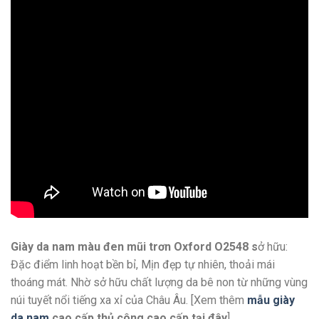
Giày da nam màu đen mũi trơn Oxford O2548 s
ở hữu:
Đặc điểm linh hoạt bền bỉ, Mịn đẹp tự nhiên, thoải mái
thoáng mát. Nhờ sở hữu chất lượng da bê non từ những vùng
núi tuyết nổi tiếng xa xỉ của Châu Âu. [Xem thêm
mẫu giày
da nam
cao cấp thủ công cao cấp
tại đây
]