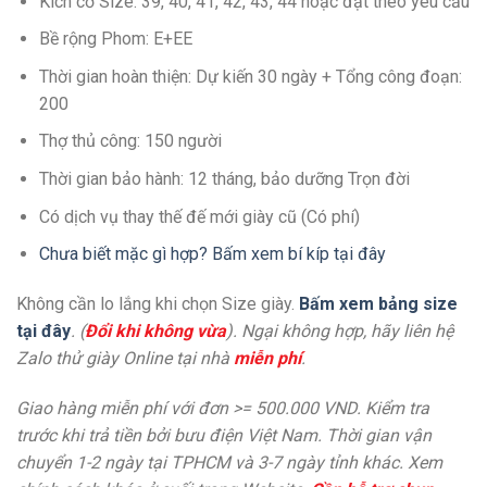
Kích cở Size: 39, 40, 41, 42, 43, 44 hoặc đặt theo yêu cầu
Bề rộng Phom: E+EE
Thời gian hoàn thiện: Dự kiến 30 ngày + Tổng công đoạn:
200
Thợ thủ công: 150 người
Thời gian bảo hành: 12 tháng, bảo dưỡng Trọn đời
Có dịch vụ thay thế đế mới giày cũ (Có phí)
Chưa biết mặc gì hợp? Bấm xem bí kíp tại đây
Không cần lo lắng khi chọn Size giày.
Bấm xem bảng size
tại đây
. (
Đổi khi không vừa
). Ngại không hợp, hãy liên hệ
Zalo thử giày Online tại nhà
miễn phí
.
Giao hàng miễn phí với đơn >= 500.000 VND. Kiểm tra
trước khi trả tiền bởi bưu điện Việt Nam. Thời gian vận
chuyển 1-2 ngày tại TPHCM và 3-7 ngày tỉnh khác. Xem