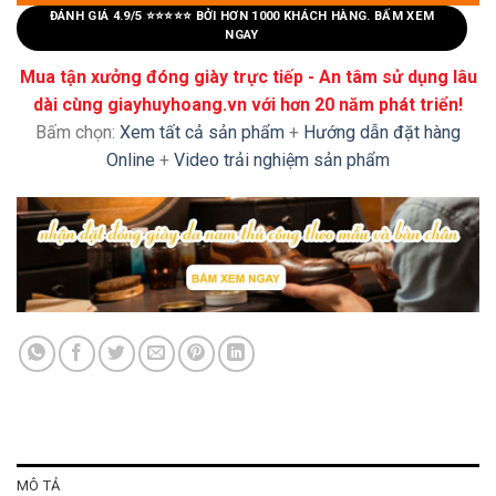
ĐÁNH GIÁ 4.9/5 ⭐⭐⭐⭐⭐ BỞI HƠN 1000 KHÁCH HÀNG. BẤM XEM
NGAY
Mua tận xưởng đóng giày trực tiếp - An tâm sử dụng lâu
dài cùng giayhuyhoang.vn với hơn 20 năm phát triển!
Bấm chọn:
Xem tất cả sản phẩm
+
Hướng dẫn đặt hàng
Online
+
Video trải nghiệm sản phẩm
MÔ TẢ