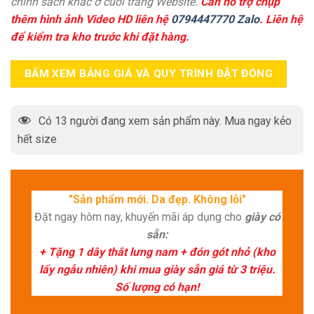
chính sách khác ở cuối trang Website.
Cần hỗ trợ chụp
thêm hình ảnh Video HD liên hệ
0794447770 Zalo
. Liên hệ
để kiểm tra kho trước khi đặt hàng.
BẤM XEM BẢNG GIÁ VÀ QUY TRÌNH ĐẶT ĐÓNG
Có
13
người đang xem sản phẩm này. Mua ngay kẻo
hết size
"Sản phẩm mới. Da đẹp. Không lỗi"
Đặt ngay hôm nay, khuyến mãi áp dụng cho
giày có
sẵn:
+ Tặng 1 dây thắt lưng nam + đón gót nhỏ (kho
lấy ngẫu nhiên) khi mua giày sẵn giá từ 3 triệu.
Số lượng có hạn!