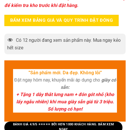
để kiểm tra kho trước khi đặt hàng.
BẤM XEM BẢNG GIÁ VÀ QUY TRÌNH ĐẶT ĐÓNG
Có
12
người đang xem sản phẩm này. Mua ngay kẻo
hết size
"Sản phẩm mới. Da đẹp. Không lỗi"
Đặt ngay hôm nay, khuyến mãi áp dụng cho
giày có
sẵn:
+ Tặng 1 dây thắt lưng nam + đón gót nhỏ (kho
lấy ngẫu nhiên) khi mua giày sẵn giá từ 3 triệu.
Số lượng có hạn!
ĐÁNH GIÁ 4.9/5 ⭐⭐⭐⭐⭐ BỞI HƠN 1000 KHÁCH HÀNG. BẤM XEM
NGAY