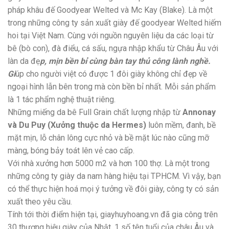
pháp khâu đế Goodyear Welted và Mc Kay (Blake). Là một
trong những công ty sản xuất giày đế goodyear Welted hiếm
hoi tại Việt Nam. Cùng với nguồn nguyên liệu da các loại từ
bê (bò con), đà điểu, cá sấu, ngựa nhập khẩu từ Châu Âu với
làn da đẹ
p, mịn bền bỉ cùng bàn tay thủ công lành nghề.
Gi
úp cho người việt có được 1 đôi giày không chỉ đẹp về
ngoại hình lẫn bên trong mà còn bền bỉ nhất. Mỗi sản phẩm
là 1 tác phẩm nghệ thuật riêng.
Những miếng da bê Full Grain chất lượng nhập từ
Annonay
và Du Puy (Xưởng thuộc da Hermes)
luôn mềm, đanh, bề
mặt mịn, lỗ chân lông cực nhỏ và bề mặt lúc nào cũng mỡ
màng, bóng bảy toát lên vẻ cao cấp.
Với nhà xưởng hơn 5000 m2 và hơn 100 thợ. Là một trong
những công ty giày da nam hàng hiệu tại TPHCM. Vì vậy, bạn
có thể thực hiện hoá mọi ý tưởng về đôi giày, công ty có sản
xuất theo yêu cầu.
Tính tới thời điểm hiện tại, giayhuyhoang.vn đã gia công trên
30 thương hiệu giày của Nhật, 1 số tên tuổi của châu Âu và