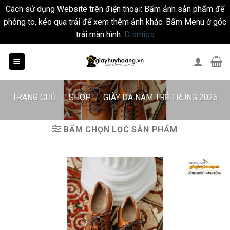
Cách sử dụng Website trên điện thoại: Bấm ảnh sản phẩm để
phóng to, kéo qua trái để xem thêm ảnh khác. Bấm Menu ở góc
trái màn hình.
Dismiss
Skip
to
content
TRANG CHỦ
/
SHOP
/
GIÀY DA NAM TRẺ TRUNG 2026
BẤM CHỌN LỌC SẢN PHẨM