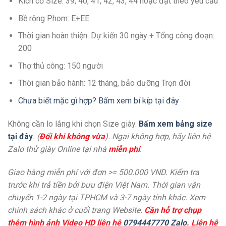
Kích cở Size: 39, 40, 41, 42, 43, 44 hoặc đặt theo yêu cầu
Bề rộng Phom: E+EE
Thời gian hoàn thiện: Dự kiến 30 ngày + Tổng công đoạn:
200
Thợ thủ công: 150 người
Thời gian bảo hành: 12 tháng, bảo dưỡng Trọn đời
Chưa biết mặc gì hợp? Bấm xem bí kíp tại đây
Không cần lo lắng khi chọn Size giày.
Bấm xem bảng size
tại đây
. (
Đổi khi không vừa
). Ngại không hợp, hãy liên hệ
Zalo thử giày Online tại nhà
miễn phí
.
Giao hàng miễn phí với đơn >= 500.000 VND. Kiểm tra
trước khi trả tiền bởi bưu điện Việt Nam. Thời gian vận
chuyển 1-2 ngày tại TPHCM và 3-7 ngày tỉnh khác. Xem
chính sách khác ở cuối trang Website.
Cần hỗ trợ chụp
thêm hình ảnh Video HD liên hệ
0794447770 Zalo
. Liên hệ