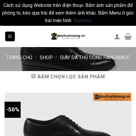
Cách sử dụng Website trên điện thoại: Bấm ảnh sản phẩm để
phóng to, kéo qua trái để xem thêm ảnh khác. Bấm Menu ở góc
trái màn hình.
Dismiss
Skip
to
content
TRANG CHỦ
/
SHOP
/
GIÀY DA THỦ CÔNG HANDMADE
BẤM CHỌN LỌC SẢN PHẨM
-50%