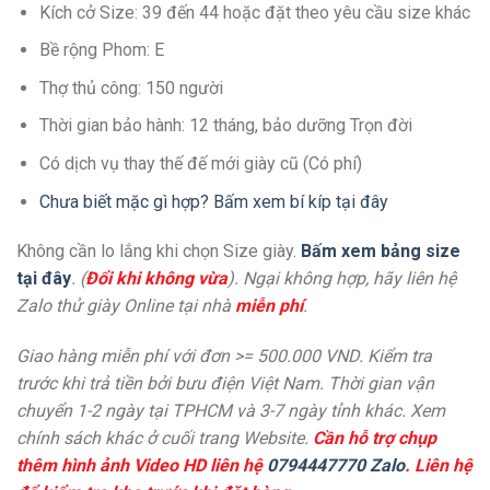
Kích cở Size: 39 đến 44 hoặc đặt theo yêu cầu size khác
Bề rộng Phom: E
Thợ thủ công: 150 người
Thời gian bảo hành: 12 tháng, bảo dưỡng Trọn đời
Có dịch vụ thay thế đế mới giày cũ (Có phí)
Chưa biết mặc gì hợp? Bấm xem bí kíp tại đây
Không cần lo lắng khi chọn Size giày.
Bấm xem bảng size
tại đây
. (
Đổi khi không vừa
). Ngại không hợp, hãy liên hệ
Zalo thử giày Online tại nhà
miễn phí
.
Giao hàng miễn phí với đơn >= 500.000 VND. Kiểm tra
trước khi trả tiền bởi bưu điện Việt Nam. Thời gian vận
chuyển 1-2 ngày tại TPHCM và 3-7 ngày tỉnh khác. Xem
chính sách khác ở cuối trang Website.
Cần hỗ trợ chụp
thêm hình ảnh Video HD liên hệ
0794447770 Zalo
. Liên hệ