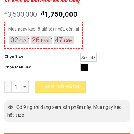
để kiểm tra kho trước khi đặt hàng.
₫
3,500,000
₫
1,750,000
Mua ngay kẻo lỡ giá tốt nhất, còn lại
02
:
26
:
47
Giờ
Phút
Giây
Chọn Size
Size 43
Chọn Màu Sắc
Size 43 giày da oxford nam đen công sở đẹp JM041 quantity
THÊM GIỎ HÀNG
Có
9
người đang xem sản phẩm này. Mua ngay kẻo
hết size