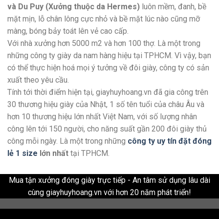
và Du Puy (Xưởng thuộc da Hermes)
luôn mềm, đanh, bề
mặt mịn, lỗ chân lông cực nhỏ và bề mặt lúc nào cũng mỡ
màng, bóng bảy toát lên vẻ cao cấp.
Với nhà xưởng hơn 5000 m2 và hơn 100 thợ. Là một trong
những công ty giày da nam hàng hiệu tại TPHCM. Vì vậy, bạn
có thể thực hiện hoá mọi ý tưởng về đôi giày, công ty có sản
xuất theo yêu cầu.
Tính tới thời điểm hiện tại, giayhuyhoang.vn đã gia công trên
30 thương hiệu giày của Nhật, 1 số tên tuổi của châu Âu và
hơn 10 thương hiệu lớn nhất Việt Nam, với số lượng nhân
công lên tới 150 người, cho năng suất gần 200 đôi giày thủ
công mỗi ngày. Là một trong những
công ty uy tín đặt đóng
lẻ 1 size
lớn nhất
tại TPHCM.
Mua tận xưởng đóng giày trực tiếp - An tâm sử dụng lâu dài
cùng giayhuyhoang.vn với hơn 20 năm phát triển!