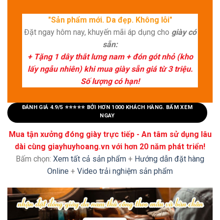
"Sản phẩm mới. Da đẹp. Không lỗi"
Đặt ngay hôm nay, khuyến mãi áp dụng cho
giày có
sẵn:
+ Tặng 1 dây thắt lưng nam + đón gót nhỏ (kho
lấy ngẫu nhiên) khi mua giày sẵn giá từ 3 triệu.
Số lượng có hạn!
ĐÁNH GIÁ 4.9/5 ⭐⭐⭐⭐⭐ BỞI HƠN 1000 KHÁCH HÀNG. BẤM XEM
NGAY
Mua tận xưởng đóng giày trực tiếp - An tâm sử dụng lâu
dài cùng giayhuyhoang.vn với hơn 20 năm phát triển!
Bấm chọn:
Xem tất cả sản phẩm
+
Hướng dẫn đặt hàng
Online
+
Video trải nghiệm sản phẩm