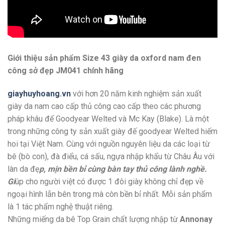
Giới thiệu sản phẩm Size 43 giày da oxford nam đen
công sở đẹp JM041 chính hãng
giayhuyhoang.vn
với hơn 20 năm kinh nghiệm sản xuất
giày da nam cao cấp thủ công cao cấp theo các phương
pháp khâu đế Goodyear Welted và Mc Kay (Blake). Là một
trong những công ty sản xuất giày đế goodyear Welted hiếm
hoi tại Việt Nam. Cùng với nguồn nguyên liệu da các loại từ
bê (bò con), đà điểu, cá sấu, ngựa nhập khẩu từ Châu Âu với
làn da đẹ
p, mịn bền bỉ cùng bàn tay thủ công lành nghề.
Gi
úp cho người việt có được 1 đôi giày không chỉ đẹp về
ngoại hình lẫn bên trong mà còn bền bỉ nhất. Mỗi sản phẩm
là 1 tác phẩm nghệ thuật riêng.
Những miếng da bê Top Grain chất lượng nhập từ
Annonay