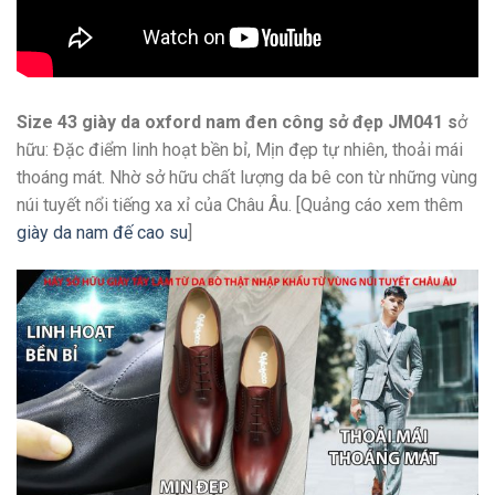
Size 43 giày da oxford nam đen công sở đẹp JM041 s
ở
hữu: Đặc điểm linh hoạt bền bỉ, Mịn đẹp tự nhiên, thoải mái
thoáng mát. Nhờ sở hữu chất lượng da bê con từ những vùng
núi tuyết nổi tiếng xa xỉ của Châu Âu. [Quảng cáo xem thêm
giày da nam đế cao su
]