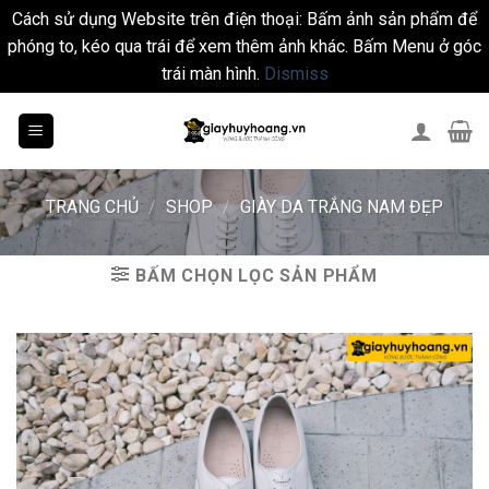
Cách sử dụng Website trên điện thoại: Bấm ảnh sản phẩm để
phóng to, kéo qua trái để xem thêm ảnh khác. Bấm Menu ở góc
trái màn hình.
Dismiss
Skip
to
content
TRANG CHỦ
/
SHOP
/
GIÀY DA TRẮNG NAM ĐẸP
BẤM CHỌN LỌC SẢN PHẨM