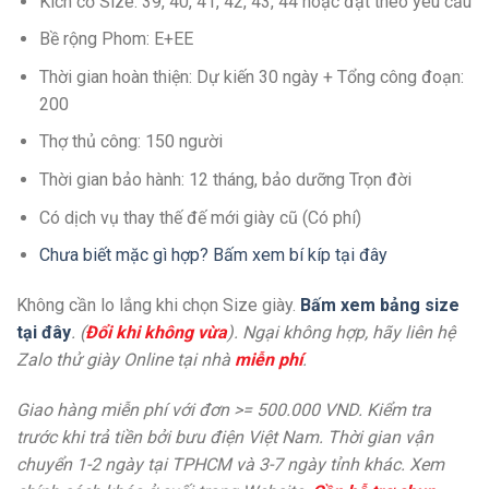
Kích cở Size: 39, 40, 41, 42, 43, 44 hoặc đặt theo yêu cầu
Bề rộng Phom: E+EE
Thời gian hoàn thiện: Dự kiến 30 ngày + Tổng công đoạn:
200
Thợ thủ công: 150 người
Thời gian bảo hành: 12 tháng, bảo dưỡng Trọn đời
Có dịch vụ thay thế đế mới giày cũ (Có phí)
Chưa biết mặc gì hợp? Bấm xem bí kíp tại đây
Không cần lo lắng khi chọn Size giày.
Bấm xem bảng size
tại đây
. (
Đổi khi không vừa
). Ngại không hợp, hãy liên hệ
Zalo thử giày Online tại nhà
miễn phí
.
Giao hàng miễn phí với đơn >= 500.000 VND. Kiểm tra
trước khi trả tiền bởi bưu điện Việt Nam. Thời gian vận
chuyển 1-2 ngày tại TPHCM và 3-7 ngày tỉnh khác. Xem