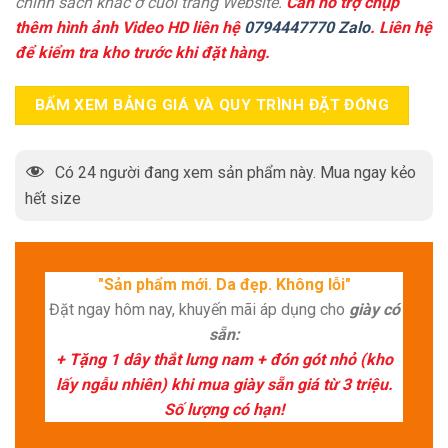
chính sách khác ở cuối trang Website.
Cần hỗ trợ chụp
thêm hình ảnh Video HD liên hệ
0794447770 Zalo
. Liên hệ
để kiểm tra kho trước khi đặt hàng.
BẤM XEM BẢNG GIÁ VÀ QUY TRÌNH ĐẶT ĐÓNG
Có
24
người đang xem sản phẩm này. Mua ngay kẻo
hết size
"Sản phẩm mới. Da đẹp. Không lỗi"
Đặt ngay hôm nay, khuyến mãi áp dụng cho
giày có
sẵn:
+ Tặng 1 dây thắt lưng nam + đón gót nhỏ (kho
lấy ngẫu nhiên) khi mua giày sẵn giá từ 3 triệu.
Số lượng có hạn!