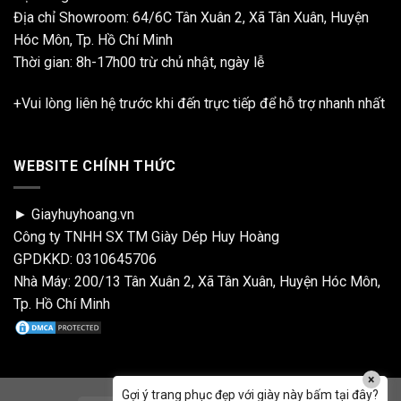
Địa chỉ Showroom: 64/6C Tân Xuân 2, Xã Tân Xuân, Huyện
Hóc Môn, Tp. Hồ Chí Minh
Thời gian: 8h-17h00 trừ chủ nhật, ngày lễ
+Vui lòng liên hệ trước khi đến trực tiếp để hỗ trợ nhanh nhất
WEBSITE CHÍNH THỨC
► Giayhuyhoang.vn
Công ty TNHH SX TM Giày Dép Huy Hoàng
GPDKKD: 0310645706
Nhà Máy: 200/13 Tân Xuân 2, Xã Tân Xuân, Huyện Hóc Môn,
Tp. Hồ Chí Minh
×
Gợi ý trang phục đẹp với giày này bấm tại đây?