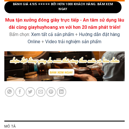
ĐÁNH GIÁ 4.9/5 ⭐⭐⭐⭐⭐ BỞI HƠN 1000 KHÁCH HÀNG. BẤM XEM
NGAY
Mua tận xưởng đóng giày trực tiếp - An tâm sử dụng lâu
dài cùng giayhuyhoang.vn với hơn 20 năm phát triển!
Bấm chọn:
Xem tất cả sản phẩm
+
Hướng dẫn đặt hàng
Online
+
Video trải nghiệm sản phẩm
MÔ TẢ