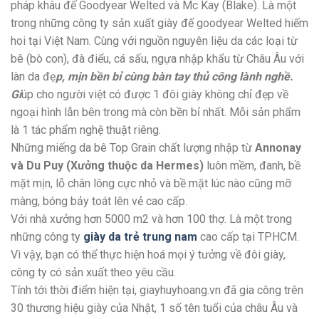
pháp khâu đế Goodyear Welted và Mc Kay (Blake). Là một
trong những công ty sản xuất giày đế goodyear Welted hiếm
hoi tại Việt Nam. Cùng với nguồn nguyên liệu da các loại từ
bê (bò con), đà điểu, cá sấu, ngựa nhập khẩu từ Châu Âu với
làn da đẹ
p, mịn bền bỉ cùng bàn tay thủ công lành nghề.
Gi
úp cho người việt có được 1 đôi giày không chỉ đẹp về
ngoại hình lẫn bên trong mà còn bền bỉ nhất. Mỗi sản phẩm
là 1 tác phẩm nghệ thuật riêng.
Những miếng da bê Top Grain chất lượng nhập từ
Annonay
và Du Puy (Xưởng thuộc da Hermes)
luôn mềm, đanh, bề
mặt mịn, lỗ chân lông cực nhỏ và bề mặt lúc nào cũng mỡ
màng, bóng bảy toát lên vẻ cao cấp.
Với nhà xưởng hơn 5000 m2 và hơn 100 thợ. Là một trong
những công ty
giày da trẻ trung nam
cao cấp tại TPHCM.
Vì vậy, bạn có thể thực hiện hoá mọi ý tưởng về đôi giày,
công ty có sản xuất theo yêu cầu.
Tính tới thời điểm hiện tại, giayhuyhoang.vn đã gia công trên
30 thương hiệu giày của Nhật, 1 số tên tuổi của châu Âu và