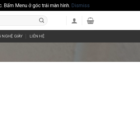
c. Bấm Menu ở góc trái màn hình.
Dismiss
 NGHỆ GIÀY
LIÊN HỆ