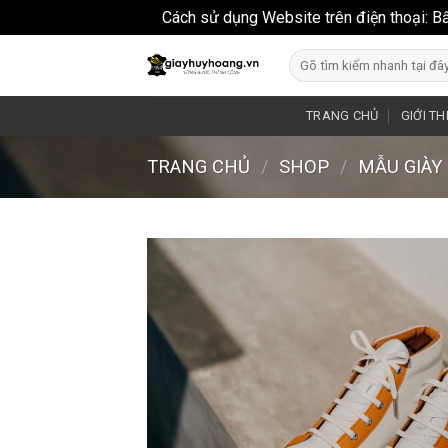
Cách sử dụng Website trên điện thoại: B
Skip
Search
to
for:
content
TRANG CHỦ
GIỚI TH
TRANG CHỦ
/
SHOP
/
MẪU GIÀY