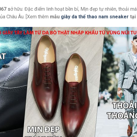
067 s
ở hữu: Đặc điểm linh hoạt bền bỉ, Mịn đẹp tự nhiên, thoải m
ỉ của Châu Âu. [Xem thêm
mẫu
giày da thể thao nam sneaker
tại