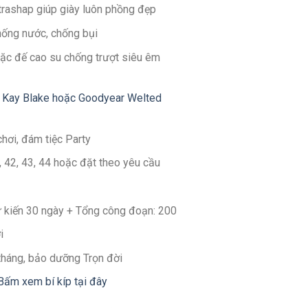
ltrashap giúp giày luôn phồng đẹp
hống nước, chống bụi
ặc đế cao su chống trượt siêu êm
 Kay Blake hoặc Goodyear Welted
chơi, đám tiệc Party
1, 42, 43, 44 hoặc đặt theo yêu cầu
Dự kiến 30 ngày + Tổng công đoạn: 200
i
 tháng, bảo dưỡng Trọn đời
Bấm xem bí kíp tại đây