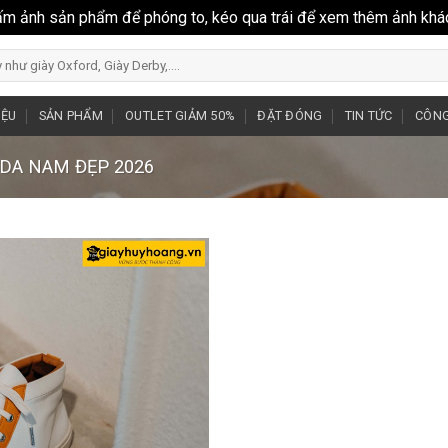
ấm ảnh sản phẩm để phóng to, kéo qua trái để xem thêm ảnh khá
IỆU
SẢN PHẨM
OUTLET GIẢM 50%
ĐẶT ĐÓNG
TIN TỨC
CÔNG
 DA NAM ĐẸP 2026