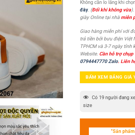
Không cần lo lắng khi chọn
đây
. (
Đổi khi không vừa
)
giày Online tại nhà
miễn p
Giao hàng miễn phí với đơ
trả tiền bởi bưu điện Việt
TPHCM và 3-7 ngày tỉnh k
Website.
Cần hỗ trợ chụp 
0794447770 Zalo
. Liên h
BẤM XEM BẢNG GIÁ 
Có
19
người đang xe
size
"Sản phẩm 