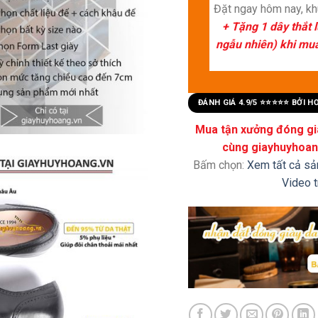
Đặt ngay hôm nay, k
+ Tặng 1 dây thắt 
ngẫu nhiên) khi mua 
ĐÁNH GIÁ 4.9/5 ⭐⭐⭐⭐⭐ BỞI 
Mua tận xưởng đóng già
cùng giayhuyhoang
Bấm chọn:
Xem tất cả s
Video 