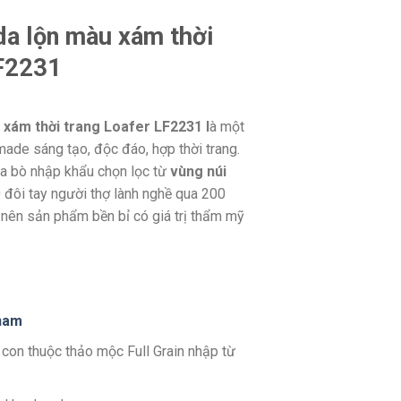
da lộn màu xám thời
LF2231
 xám thời trang Loafer LF2231 l
à một
ade sáng tạo, độc đáo, hợp thời trang.
da bò nhập khẩu chọn lọc từ
vùng núi
đôi tay người thợ lành nghề qua 200
nên sản phẩm bền bỉ có giá trị thẩm mỹ
n
am
 con thuộc thảo mộc Full Grain nhập từ