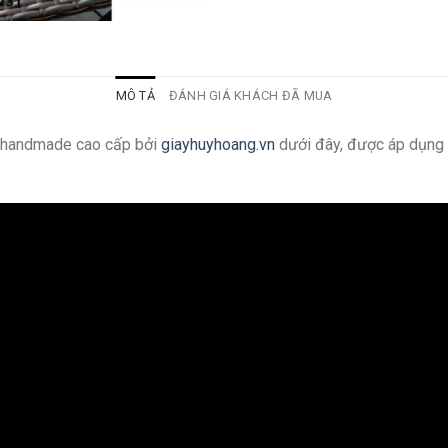
MÔ TẢ
ĐÁNH GIÁ KHÁCH ĐÃ MUA
g handmade cao cấp bởi
giayhuyhoang.vn
dưới đây, được áp dụng 