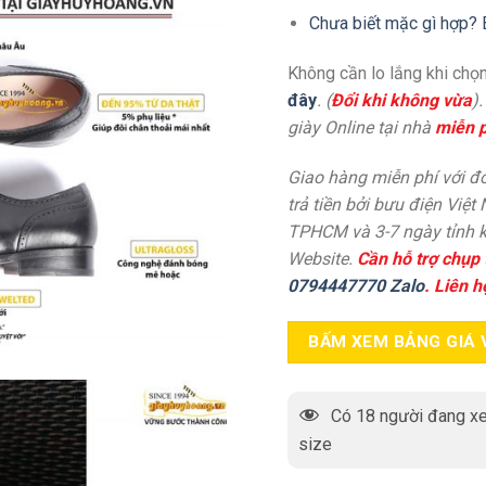
Chưa biết mặc gì hợp? 
Không cần lo lắng khi chọn
đây
. (
Đổi khi không vừa
)
giày Online tại nhà
miễn p
Giao hàng miễn phí với đơ
trả tiền bởi bưu điện Việt
TPHCM và 3-7 ngày tỉnh k
Website.
Cần hỗ trợ chụp 
0794447770 Zalo
. Liên h
BẤM XEM BẢNG GIÁ 
Có
18
người đang xe
size