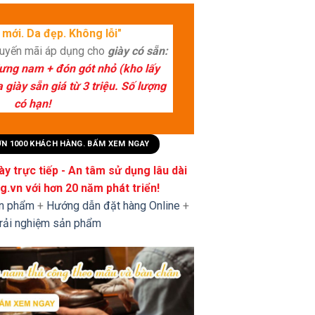
mới. Da đẹp. Không lỗi"
huyến mãi áp dụng cho
giày có sẵn:
lưng nam + đón gót nhỏ (kho lấy
giày sẵn giá từ 3 triệu. Số lượng
có hạn!
HƠN 1000 KHÁCH HÀNG. BẤM XEM NGAY
y trực tiếp - An tâm sử dụng lâu dài
.vn với hơn 20 năm phát triển!
ản phẩm
+
Hướng dẫn đặt hàng Online
+
trải nghiệm sản phẩm