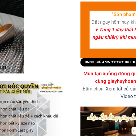
"Sản phẩm 
Đặt ngay hôm nay, k
+ Tặng 1 dây thắt 
ngẫu nhiên) khi mua 
ĐÁNH GIÁ 4.9/5 ⭐⭐⭐⭐⭐ BỞI 
Mua tận xưởng đóng già
cùng giayhuyhoang
Bấm chọn:
Xem tất cả s
Video 