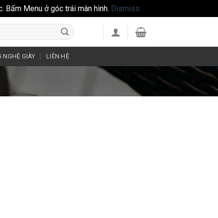
c. Bấm Menu ở góc trái màn hình.
Dismiss
 NGHỆ GIÀY
LIÊN HỆ