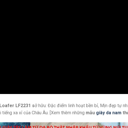
 Loafer LF2231 s
ở hữu: Đặc điểm linh hoạt bền bỉ, Mịn đẹp tự nh
i tiếng xa xỉ của Châu Âu. [Xem thêm những
mẫu
giày da nam
th