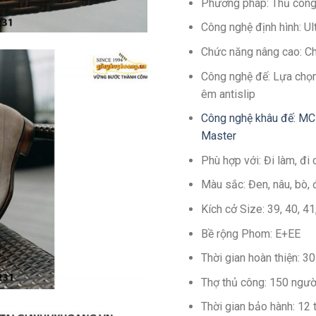
Phương pháp: Thủ côn
Công nghệ định hình: U
Chức năng nâng cao: C
Công nghệ đế: Lựa chọn
êm antislip
Công nghệ khâu đế: MC
Master
Phù hợp với: Đi làm, đi 
Màu sắc: Đen, nâu, bò, 
Kích cở Size: 39, 40, 4
Bề rộng Phom: E+EE
Thời gian hoàn thiện: 
Thợ thủ công: 150 ngườ
Thời gian bảo hành: 12