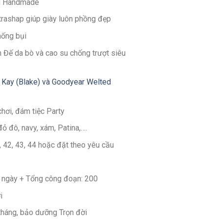
g Handmade
ltrashap giúp giày luôn phồng đẹp
hống bụi
 Đế da bò và cao su chống trượt siêu
 Kay (Blake) và Goodyear Welted
chơi, đám tiệc Party
đỏ đô, navy, xám, Patina,….
1, 42, 43, 44 hoặc đặt theo yêu cầu
30 ngày + Tổng công đoạn: 200
i
 tháng, bảo dưỡng Trọn đời