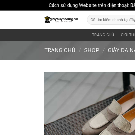
Cách sử dụng Website trên điện thoại: B
Skip
Search
to
for:
content
TRANG CHỦ
GIỚI TH
TRANG CHỦ
/
SHOP
/
GIÀY DA 