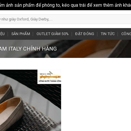
ấm ảnh sản phẩm để phóng to, kéo qua trái để xem thêm ảnh khá
IỆU
SẢN PHẨM
OUTLET GIẢM 50%
ĐẶT ĐÓNG
TIN TỨC
CÔNG
NAM ITALY CHÍNH HÃNG