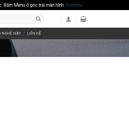
c. Bấm Menu ở góc trái màn hình.
Dismiss
 NGHỆ GIÀY
LIÊN HỆ