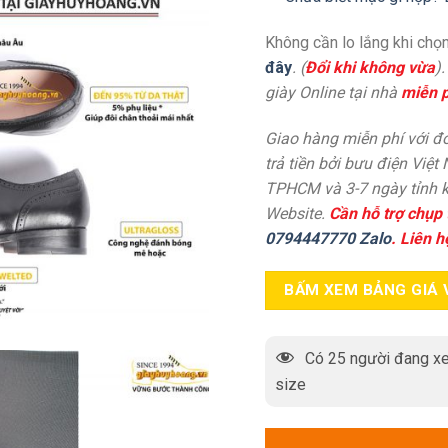
Không cần lo lắng khi chọn
đây
. (
Đổi khi không vừa
)
giày Online tại nhà
miễn p
Giao hàng miễn phí với đơ
trả tiền bởi bưu điện Việt
TPHCM và 3-7 ngày tỉnh k
Website.
Cần hỗ trợ chụp 
0794447770 Zalo
. Liên h
BẤM XEM BẢNG GIÁ 
Có
25
người đang xe
size