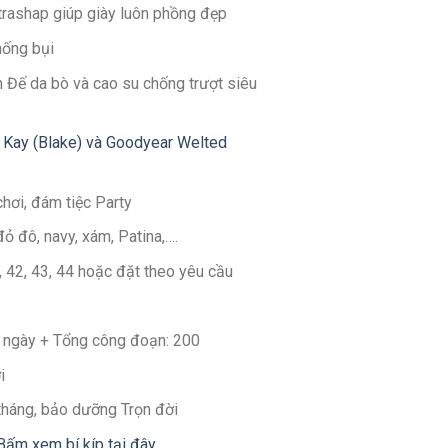
ltrashap giúp giày luôn phồng đẹp
hống bụi
 Đế da bò và cao su chống trượt siêu
 Kay (Blake) và Goodyear Welted
chơi, đám tiệc Party
đỏ đô, navy, xám, Patina,….
1, 42, 43, 44 hoặc đặt theo yêu cầu
30 ngày + Tổng công đoạn: 200
i
 tháng, bảo dưỡng Trọn đời
Bấm xem bí kíp tại đây