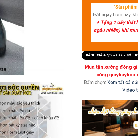
"Sản phẩm 
Đặt ngay hôm nay, k
+ Tặng 1 dây thắt 
ngẫu nhiên) khi mua 
ĐÁNH GIÁ 4.9/5 ⭐⭐⭐⭐⭐ BỞI 
Mua tận xưởng đóng già
cùng giayhuyhoang
Bấm chọn:
Xem tất cả s
Video 