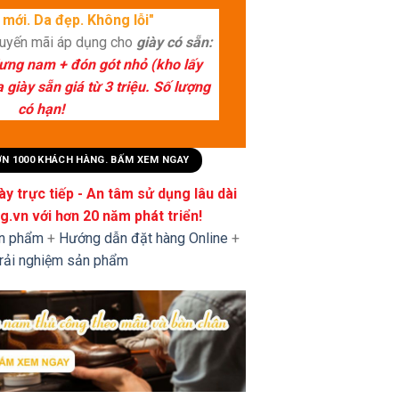
mới. Da đẹp. Không lỗi"
huyến mãi áp dụng cho
giày có sẵn:
lưng nam + đón gót nhỏ (kho lấy
giày sẵn giá từ 3 triệu. Số lượng
có hạn!
HƠN 1000 KHÁCH HÀNG. BẤM XEM NGAY
y trực tiếp - An tâm sử dụng lâu dài
.vn với hơn 20 năm phát triển!
ản phẩm
+
Hướng dẫn đặt hàng Online
+
trải nghiệm sản phẩm