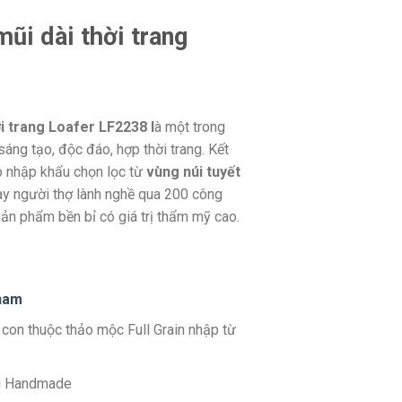
mũi dài thời trang
ời trang Loafer LF2238 l
à một trong
áng tạo, độc đáo, hợp thời trang. Kết
ò nhập khẩu chọn lọc từ
vùng núi tuyết
ay người thợ lành nghề qua 200 công
ản phẩm bền bỉ có giá trị thẩm mỹ cao.
n
am
 con thuộc thảo mộc Full Grain nhập từ
g Handmade