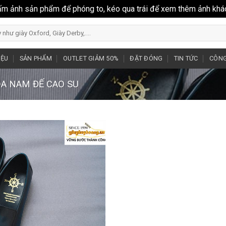
ấm ảnh sản phẩm để phóng to, kéo qua trái để xem thêm ảnh khá
IỆU
SẢN PHẨM
OUTLET GIẢM 50%
ĐẶT ĐÓNG
TIN TỨC
CÔNG
DA NAM ĐẾ CAO SU