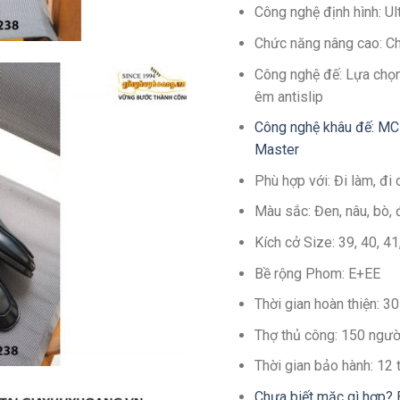
Công nghệ định hình: U
Chức năng nâng cao: C
Công nghệ đế: Lựa chọn
êm antislip
Công nghệ khâu đế: MC
Master
Phù hợp với: Đi làm, đi 
Màu sắc: Đen, nâu, bò, 
Kích cở Size: 39, 40, 4
Bề rộng Phom: E+EE
Thời gian hoàn thiện: 
Thợ thủ công: 150 ngườ
Thời gian bảo hành: 12
Chưa biết mặc gì hợp? 