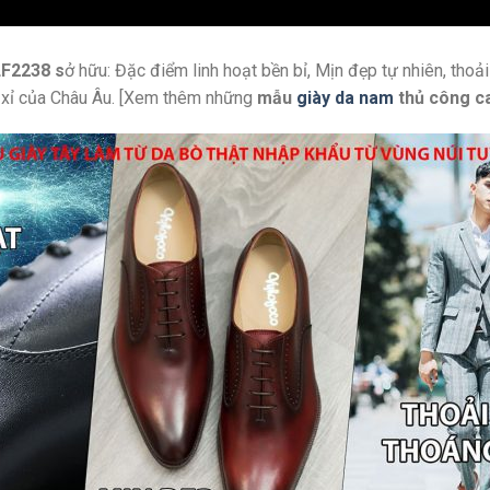
LF2238 s
ở hữu: Đặc điểm linh hoạt bền bỉ, Mịn đẹp tự nhiên, tho
a xỉ của Châu Âu. [Xem thêm những
mẫu
giày da nam
thủ công c