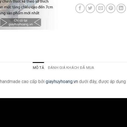
MÔ TẢ
ĐÁNH GIÁ KHÁCH ĐÃ MUA
g handmade cao cấp bởi
giayhuyhoang.vn
dưới đây, được áp dụng 