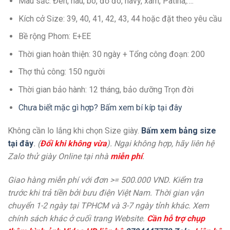
Màu sắc: Đen, nâu, bò, đỏ đô, navy, xám, Patina,….
Kích cở Size: 39, 40, 41, 42, 43, 44 hoặc đặt theo yêu cầu
Bề rộng Phom: E+EE
Thời gian hoàn thiện: 30 ngày + Tổng công đoạn: 200
Thợ thủ công: 150 người
Thời gian bảo hành: 12 tháng, bảo dưỡng Trọn đời
Chưa biết mặc gì hợp? Bấm xem bí kíp tại đây
Không cần lo lắng khi chọn Size giày.
Bấm xem bảng size
tại đây
. (
Đổi khi không vừa
). Ngại không hợp, hãy liên hệ
Zalo thử giày Online tại nhà
miễn phí
.
Giao hàng miễn phí với đơn >= 500.000 VND. Kiểm tra
trước khi trả tiền bởi bưu điện Việt Nam. Thời gian vận
chuyển 1-2 ngày tại TPHCM và 3-7 ngày tỉnh khác. Xem
chính sách khác ở cuối trang Website.
Cần hỗ trợ chụp