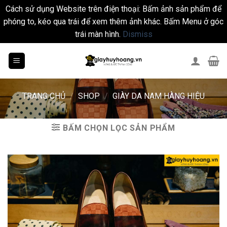
Cách sử dụng Website trên điện thoại: Bấm ảnh sản phẩm để
phóng to, kéo qua trái để xem thêm ảnh khác. Bấm Menu ở góc
trái màn hình.
Dismiss
Skip
to
content
TRANG CHỦ
/
SHOP
/
GIÀY DA NAM HÀNG HIỆU
BẤM CHỌN LỌC SẢN PHẨM