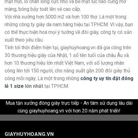
mặt mịn, lỗ chân lông cực nhỏ và bề mặt lúc nào cũng mỡ
màng, bóng bảy toát lên vẻ cao cấp.
Với nhà xưởng hơn 5000 m2 và hơn 100 thợ. Là một trong
những công ty giày da nam hàng hiệu tại TPHCM. Vì vậy, bạn
có thể thực hiện hoá mọi ý tưởng về đôi giày, công ty có sản
xuất theo yêu cầu.
Tính tới thời điểm hiện tại, giayhuyhoang.vn đã gia công trên
30 thương hiệu giày của Nhật, 1 số tên tuổi của châu Âu và
hơn 10 thương hiệu lớn nhất Việt Nam, với số lượng nhân
công lên tới 150 người, cho năng suất gần 200 đôi giày thủ
công mỗi ngày. Là một trong những
công ty uy tín đặt đóng
lẻ 1 size
lớn nhất
tại TPHCM.
Mua tận xưởng đóng giày trực tiếp - An tâm sử dụng lâu dài
cùng giayhuyhoang.vn với hơn 20 năm phát triển!
GIAYHUYHOANG.VN