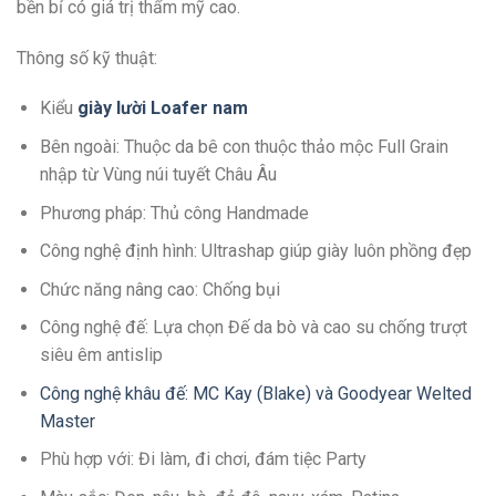
bền bỉ có giá trị thẩm mỹ cao.
Thông số kỹ thuật:
Kiểu
giày lười Loafer
n
am
Bên ngoài: Thuộc da bê con thuộc thảo mộc Full Grain
nhập từ Vùng núi tuyết Châu Âu
Phương pháp: Thủ công Handmade
Công nghệ định hình: Ultrashap giúp giày luôn phồng đẹp
Chức năng nâng cao: Chống bụi
Công nghệ đế: Lựa chọn Đế da bò và cao su chống trượt
siêu êm antislip
Công nghệ khâu đế: MC Kay (Blake) và Goodyear Welted
Master
Phù hợp với: Đi làm, đi chơi, đám tiệc Party