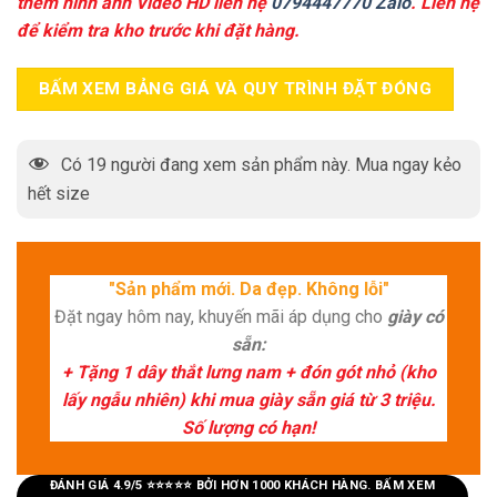
thêm hình ảnh Video HD liên hệ
0794447770 Zalo
. Liên hệ
để kiểm tra kho trước khi đặt hàng.
BẤM XEM BẢNG GIÁ VÀ QUY TRÌNH ĐẶT ĐÓNG
Có
19
người đang xem sản phẩm này. Mua ngay kẻo
hết size
"Sản phẩm mới. Da đẹp. Không lỗi"
Đặt ngay hôm nay, khuyến mãi áp dụng cho
giày có
sẵn:
+ Tặng 1 dây thắt lưng nam + đón gót nhỏ (kho
lấy ngẫu nhiên) khi mua giày sẵn giá từ 3 triệu.
Số lượng có hạn!
ĐÁNH GIÁ 4.9/5 ⭐⭐⭐⭐⭐ BỞI HƠN 1000 KHÁCH HÀNG. BẤM XEM