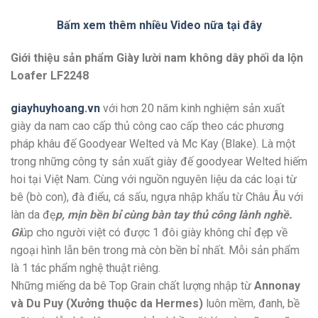
Bấm xem thêm nhiều Video nữa tại đây
Giới thiệu sản phẩm Giày lười nam không dây phối da lộn
Loafer LF2248
giayhuyhoang.vn
với hơn 20 năm kinh nghiệm sản xuất
giày da nam cao cấp thủ công cao cấp theo các phương
pháp khâu đế Goodyear Welted và Mc Kay (Blake). Là một
trong những công ty sản xuất giày đế goodyear Welted hiếm
hoi tại Việt Nam. Cùng với nguồn nguyên liệu da các loại từ
bê (bò con), đà điểu, cá sấu, ngựa nhập khẩu từ Châu Âu với
làn da đẹ
p, mịn bền bỉ cùng bàn tay thủ công lành nghề.
Gi
úp cho người việt có được 1 đôi giày không chỉ đẹp về
ngoại hình lẫn bên trong mà còn bền bỉ nhất. Mỗi sản phẩm
là 1 tác phẩm nghệ thuật riêng.
Những miếng da bê Top Grain chất lượng nhập từ
Annonay
và Du Puy (Xưởng thuộc da Hermes)
luôn mềm, đanh, bề