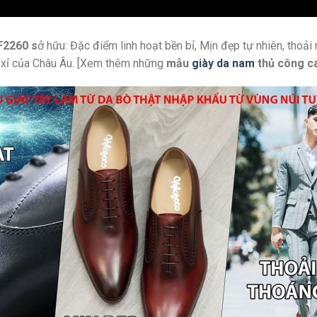
F2260 s
ở hữu: Đặc điểm linh hoạt bền bỉ, Mịn đẹp tự nhiên, thoả
a xỉ của Châu Âu. [Xem thêm những
mẫu
giày da nam
thủ công c