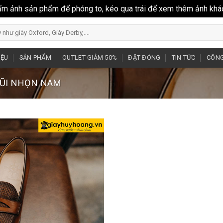
ấm ảnh sản phẩm để phóng to, kéo qua trái để xem thêm ảnh khá
IỆU
SẢN PHẨM
OUTLET GIẢM 50%
ĐẶT ĐÓNG
TIN TỨC
CÔNG
MŨI NHỌN NAM