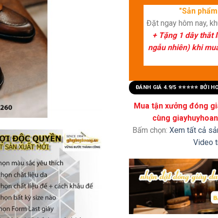
"Sản phẩm 
Đặt ngay hôm nay, k
+ Tặng 1 dây thắt 
ngẫu nhiên) khi mua 
ĐÁNH GIÁ 4.9/5 ⭐⭐⭐⭐⭐ BỞI 
Mua tận xưởng đóng già
cùng giayhuyhoang
Bấm chọn:
Xem tất cả s
Video 