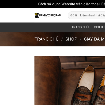
Cách sử dụng Website trên điện thoại: B
Skip
Search
to
for:
content
TRANG CHỦ
GIỚI TH
TRANG CHỦ
/
SHOP
/
GIÀY DA 