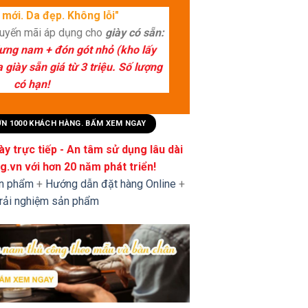
mới. Da đẹp. Không lỗi"
huyến mãi áp dụng cho
giày có sẵn:
lưng nam + đón gót nhỏ (kho lấy
giày sẵn giá từ 3 triệu. Số lượng
có hạn!
HƠN 1000 KHÁCH HÀNG. BẤM XEM NGAY
y trực tiếp - An tâm sử dụng lâu dài
.vn với hơn 20 năm phát triển!
ản phẩm
+
Hướng dẫn đặt hàng Online
+
trải nghiệm sản phẩm