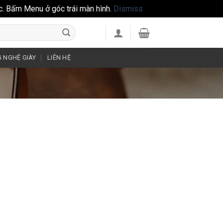
c. Bấm Menu ở góc trái màn hình.
Dismiss
 NGHỆ GIÀY
LIÊN HỆ