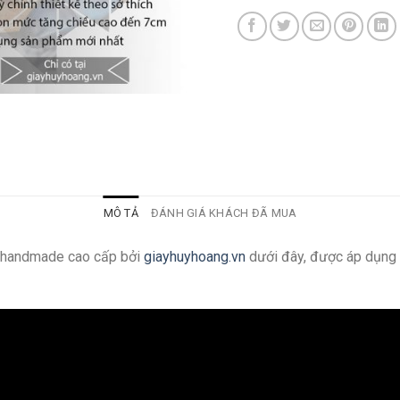
MÔ TẢ
ĐÁNH GIÁ KHÁCH ĐÃ MUA
g handmade cao cấp bởi
giayhuyhoang.vn
dưới đây, được áp dụng 