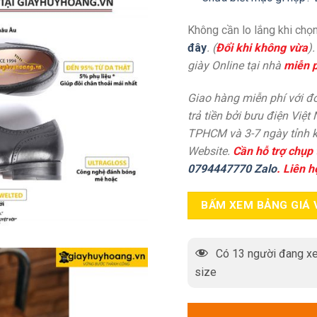
Không cần lo lắng khi chọn
đây
. (
Đổi khi không vừa
)
giày Online tại nhà
miễn p
Giao hàng miễn phí với đơ
trả tiền bởi bưu điện Việt
TPHCM và 3-7 ngày tỉnh k
Website.
Cần hỗ trợ chụp 
0794447770 Zalo
. Liên h
BẤM XEM BẢNG GIÁ 
Có
13
người đang xe
size