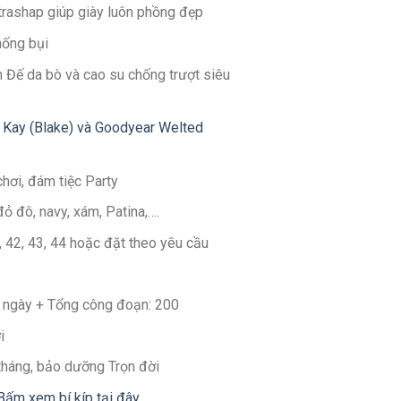
ltrashap giúp giày luôn phồng đẹp
hống bụi
 Đế da bò và cao su chống trượt siêu
 Kay (Blake) và Goodyear Welted
chơi, đám tiệc Party
đỏ đô, navy, xám, Patina,….
1, 42, 43, 44 hoặc đặt theo yêu cầu
30 ngày + Tổng công đoạn: 200
i
 tháng, bảo dưỡng Trọn đời
Bấm xem bí kíp tại đây