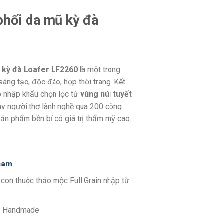
phối da mũ kỳ đà
 kỳ đà Loafer LF2260 l
à một trong
áng tạo, độc đáo, hợp thời trang. Kết
ò nhập khẩu chọn lọc từ
vùng núi tuyết
ay người thợ lành nghề qua 200 công
ản phẩm bền bỉ có giá trị thẩm mỹ cao.
n
am
 con thuộc thảo mộc Full Grain nhập từ
g Handmade