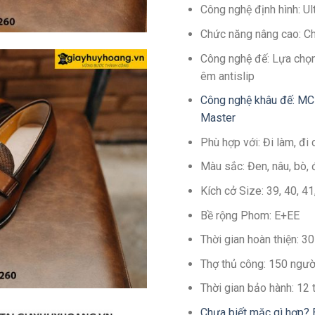
Công nghệ định hình: U
Chức năng nâng cao: C
Công nghệ đế: Lựa chọn
êm antislip
Công nghệ khâu đế: MC
Master
Phù hợp với: Đi làm, đi 
Màu sắc: Đen, nâu, bò, 
Kích cở Size: 39, 40, 4
Bề rộng Phom: E+EE
Thời gian hoàn thiện: 
Thợ thủ công: 150 ngườ
Thời gian bảo hành: 12
Chưa biết mặc gì hợp? 