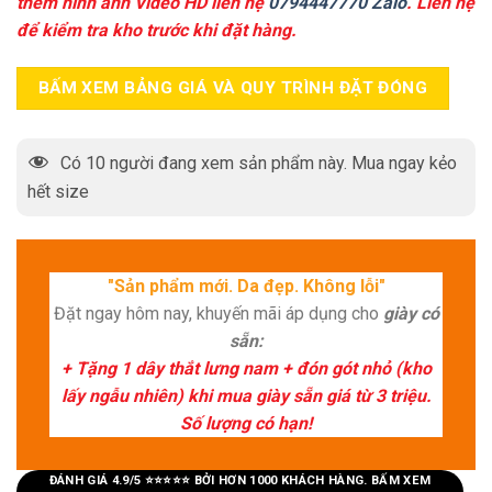
thêm hình ảnh Video HD liên hệ
0794447770 Zalo
. Liên hệ
để kiểm tra kho trước khi đặt hàng.
BẤM XEM BẢNG GIÁ VÀ QUY TRÌNH ĐẶT ĐÓNG
Có
10
người đang xem sản phẩm này. Mua ngay kẻo
hết size
"Sản phẩm mới. Da đẹp. Không lỗi"
Đặt ngay hôm nay, khuyến mãi áp dụng cho
giày có
sẵn:
+ Tặng 1 dây thắt lưng nam + đón gót nhỏ (kho
lấy ngẫu nhiên) khi mua giày sẵn giá từ 3 triệu.
Số lượng có hạn!
ĐÁNH GIÁ 4.9/5 ⭐⭐⭐⭐⭐ BỞI HƠN 1000 KHÁCH HÀNG. BẤM XEM