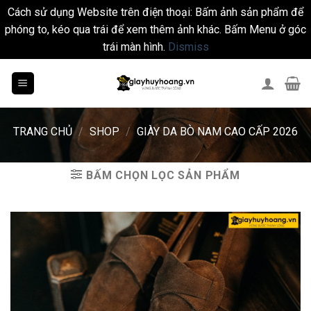
Cách sử dụng Website trên điện thoại: Bấm ảnh sản phẩm để
phóng to, kéo qua trái để xem thêm ảnh khác. Bấm Menu ở góc
trái màn hình.
Dismiss
Skip
to
content
TRANG CHỦ
/
SHOP
/
GIÀY DA BÒ NAM CAO CẤP 2026
BẤM CHỌN LỌC SẢN PHẨM