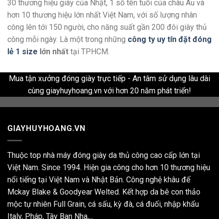
30 thương hiệu giày của Nhật, 1 số tên tuổi của châu Âu và
hơn 10 thương hiệu lớn nhất Việt Nam, với số lượng nhân
công lên tới 150 người, cho năng suất gần 200 đôi giày thủ
công mỗi ngày. Là một trong những
công ty uy tín đặt đóng
lẻ 1 size
lớn nhất
tại TPHCM.
Mua tận xưởng đóng giày trực tiếp - An tâm sử dụng lâu dài
cùng giayhuyhoang.vn với hơn 20 năm phát triển!
GIAYHUYHOANG.VN
Thuộc top nhà máy đóng giày da thủ công cao cấp lớn tại
Việt Nam. Since 1994. Hiện gia công cho hơn 10 thương hiệu
nổi tiếng tại Việt Nam và Nhật Bản. Công nghệ khâu đế
Mckay Blake & Goodyear Welted. Kết hợp da bê con thảo
mộc tự nhiên Full Grain, cá sấu, kỳ đà, cá đuối, nhập khẩu
Italy, Pháp, Tây Ban Nha,...