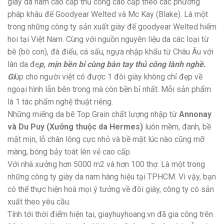
giày da nam cao cấp thủ công cao cấp theo các phương
pháp khâu đế Goodyear Welted và Mc Kay (Blake). Là một
trong những công ty sản xuất giày đế goodyear Welted hiếm
hoi tại Việt Nam. Cùng với nguồn nguyên liệu da các loại từ
bê (bò con), đà điểu, cá sấu, ngựa nhập khẩu từ Châu Âu với
làn da đẹ
p, mịn bền bỉ cùng bàn tay thủ công lành nghề.
Gi
úp cho người việt có được 1 đôi giày không chỉ đẹp về
ngoại hình lẫn bên trong mà còn bền bỉ nhất. Mỗi sản phẩm
là 1 tác phẩm nghệ thuật riêng.
Những miếng da bê Top Grain chất lượng nhập từ
Annonay
và Du Puy (Xưởng thuộc da Hermes)
luôn mềm, đanh, bề
mặt mịn, lỗ chân lông cực nhỏ và bề mặt lúc nào cũng mỡ
màng, bóng bảy toát lên vẻ cao cấp.
Với nhà xưởng hơn 5000 m2 và hơn 100 thợ. Là một trong
những công ty giày da nam hàng hiệu tại TPHCM. Vì vậy, bạn
có thể thực hiện hoá mọi ý tưởng về đôi giày, công ty có sản
xuất theo yêu cầu.
Tính tới thời điểm hiện tại, giayhuyhoang.vn đã gia công trên