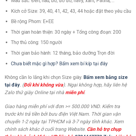
Màu sắc: Đen, nâu, bò, đỏ đô, navy, xám, Patina,….
Kích cở Size: 39, 40, 41, 42, 43, 44 hoặc đặt theo yêu cầu
Bề rộng Phom: E+EE
Thời gian hoàn thiện: 30 ngày + Tổng công đoạn: 200
Thợ thủ công: 150 người
Thời gian bảo hành: 12 tháng, bảo dưỡng Trọn đời
Chưa biết mặc gì hợp? Bấm xem bí kíp tại đây
Không cần lo lắng khi chọn Size giày.
Bấm xem bảng size
tại đây
. (
Đổi khi không vừa
). Ngại không hợp, hãy liên hệ
Zalo thử giày Online tại nhà
miễn phí
.
Giao hàng miễn phí với đơn >= 500.000 VND. Kiểm tra
trước khi trả tiền bởi bưu điện Việt Nam. Thời gian vận
chuyển 1-2 ngày tại TPHCM và 3-7 ngày tỉnh khác. Xem
chính sách khác ở cuối trang Website.
Cần hỗ trợ chụp