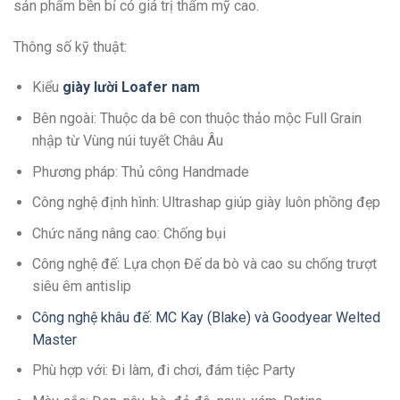
sản phẩm bền bỉ có giá trị thẩm mỹ cao.
Thông số kỹ thuật:
Kiểu
giày lười Loafer
n
am
Bên ngoài: Thuộc da bê con thuộc thảo mộc Full Grain
nhập từ Vùng núi tuyết Châu Âu
Phương pháp: Thủ công Handmade
Công nghệ định hình: Ultrashap giúp giày luôn phồng đẹp
Chức năng nâng cao: Chống bụi
Công nghệ đế: Lựa chọn Đế da bò và cao su chống trượt
siêu êm antislip
Công nghệ khâu đế: MC Kay (Blake) và Goodyear Welted
Master
Phù hợp với: Đi làm, đi chơi, đám tiệc Party