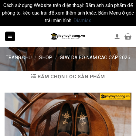
Cách sử dụng Website trên điện thoại: Bấm ảnh sản phẩm để
phóng to, kéo qua trái để xem thêm ảnh khác. Bấm Menu ở góc
trái màn hình.
Dismiss
Skip
to
content
TRANG CHỦ
/
SHOP
/
GIÀY DA BÒ NAM CAO CẤP 2026
BẤM CHỌN LỌC SẢN PHẨM