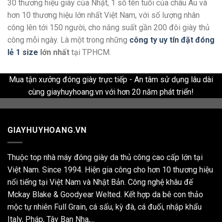
30 thương hiệu giày của Nhật, 1 số tên tuổi của châu Âu và
hơn 10 thương hiệu lớn nhất Việt Nam, với số lượng nhân
công lên tới 150 người, cho năng suất gần 200 đôi giày thủ
công mỗi ngày. Là một trong những
công ty uy tín đặt đóng
lẻ 1 size
lớn nhất
tại TPHCM.
Mua tận xưởng đóng giày trực tiếp - An tâm sử dụng lâu dài
cùng giayhuyhoang.vn với hơn 20 năm phát triển!
GIAYHUYHOANG.VN
Thuộc top nhà máy đóng giày da thủ công cao cấp lớn tại
Việt Nam. Since 1994. Hiện gia công cho hơn 10 thương hiệu
nổi tiếng tại Việt Nam và Nhật Bản. Công nghệ khâu đế
Mckay Blake & Goodyear Welted. Kết hợp da bê con thảo
mộc tự nhiên Full Grain, cá sấu, kỳ đà, cá đuối, nhập khẩu
Italy, Pháp, Tây Ban Nha,...