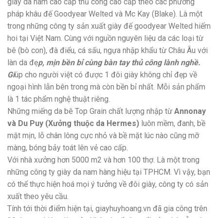
giày da nam cao cấp thủ công cao cấp theo các phương
pháp khâu đế Goodyear Welted và Mc Kay (Blake). Là một
trong những công ty sản xuất giày đế goodyear Welted hiếm
hoi tại Việt Nam. Cùng với nguồn nguyên liệu da các loại từ
bê (bò con), đà điểu, cá sấu, ngựa nhập khẩu từ Châu Âu với
làn da đẹ
p, mịn bền bỉ cùng bàn tay thủ công lành nghề.
Gi
úp cho người việt có được 1 đôi giày không chỉ đẹp về
ngoại hình lẫn bên trong mà còn bền bỉ nhất. Mỗi sản phẩm
là 1 tác phẩm nghệ thuật riêng.
Những miếng da bê Top Grain chất lượng nhập từ
Annonay
và Du Puy (Xưởng thuộc da Hermes)
luôn mềm, đanh, bề
mặt mịn, lỗ chân lông cực nhỏ và bề mặt lúc nào cũng mỡ
màng, bóng bảy toát lên vẻ cao cấp.
Với nhà xưởng hơn 5000 m2 và hơn 100 thợ. Là một trong
những công ty giày da nam hàng hiệu tại TPHCM. Vì vậy, bạn
có thể thực hiện hoá mọi ý tưởng về đôi giày, công ty có sản
xuất theo yêu cầu.
Tính tới thời điểm hiện tại, giayhuyhoang.vn đã gia công trên