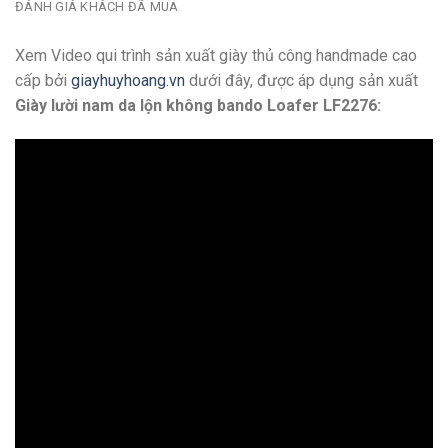
ĐÁNH GIÁ KHÁCH ĐÃ MUA
Xem Video qui trình sản xuất giày thủ công handmade cao
cấp bởi
giayhuyhoang.vn
dưới đây, được áp dụng sản xuất
Giày lười nam da lộn không bando Loafer LF2276: