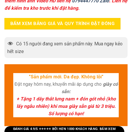
thêm hình ảnh Video HD liên hệ
0794447770 Zalo
. Liên hệ
để kiểm tra kho trước khi đặt hàng.
BẤM XEM BẢNG GIÁ VÀ QUY TRÌNH ĐẶT ĐÓNG
Có
15
người đang xem sản phẩm này. Mua ngay kẻo
hết size
"Sản phẩm mới. Da đẹp. Không lỗi"
Đặt ngay hôm nay, khuyến mãi áp dụng cho
giày có
sẵn:
+ Tặng 1 dây thắt lưng nam + đón gót nhỏ (kho
lấy ngẫu nhiên) khi mua giày sẵn giá từ 3 triệu.
Số lượng có hạn!
ĐÁNH GIÁ 4.9/5 ⭐⭐⭐⭐⭐ BỞI HƠN 1000 KHÁCH HÀNG. BẤM XEM