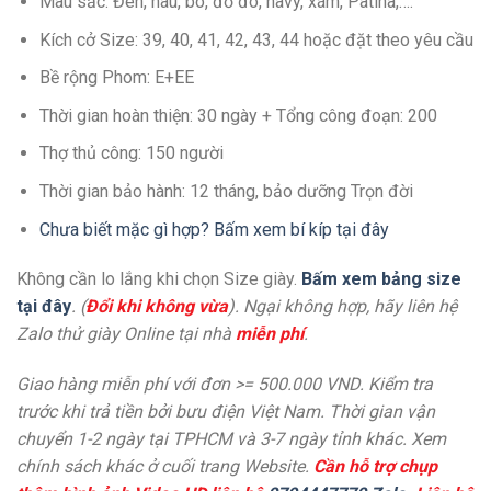
Màu sắc: Đen, nâu, bò, đỏ đô, navy, xám, Patina,….
Kích cở Size: 39, 40, 41, 42, 43, 44 hoặc đặt theo yêu cầu
Bề rộng Phom: E+EE
Thời gian hoàn thiện: 30 ngày + Tổng công đoạn: 200
Thợ thủ công: 150 người
Thời gian bảo hành: 12 tháng, bảo dưỡng Trọn đời
Chưa biết mặc gì hợp? Bấm xem bí kíp tại đây
Không cần lo lắng khi chọn Size giày.
Bấm xem bảng size
tại đây
. (
Đổi khi không vừa
). Ngại không hợp, hãy liên hệ
Zalo thử giày Online tại nhà
miễn phí
.
Giao hàng miễn phí với đơn >= 500.000 VND. Kiểm tra
trước khi trả tiền bởi bưu điện Việt Nam. Thời gian vận
chuyển 1-2 ngày tại TPHCM và 3-7 ngày tỉnh khác. Xem
chính sách khác ở cuối trang Website.
Cần hỗ trợ chụp