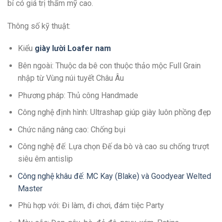
bỉ có giá trị thẩm mỹ cao.
Thông số kỹ thuật:
Kiểu
giày lười Loafer
n
am
Bên ngoài: Thuộc da bê con thuộc thảo mộc Full Grain
nhập từ Vùng núi tuyết Châu Âu
Phương pháp: Thủ công Handmade
Công nghệ định hình: Ultrashap giúp giày luôn phồng đẹp
Chức năng nâng cao: Chống bụi
Công nghệ đế: Lựa chọn Đế da bò và cao su chống trượt
siêu êm antislip
Công nghệ khâu đế: MC Kay (Blake) và Goodyear Welted
Master
Phù hợp với: Đi làm, đi chơi, đám tiệc Party