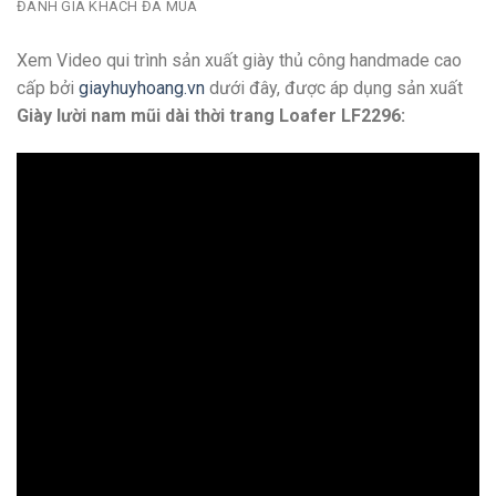
ĐÁNH GIÁ KHÁCH ĐÃ MUA
Xem Video qui trình sản xuất giày thủ công handmade cao
cấp bởi
giayhuyhoang.vn
dưới đây, được áp dụng sản xuất
Giày lười nam mũi dài thời trang Loafer LF2296: