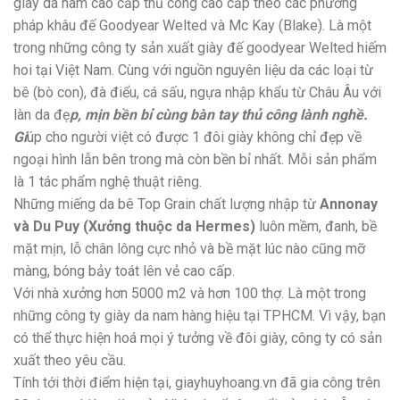
giày da nam cao cấp thủ công cao cấp theo các phương
pháp khâu đế Goodyear Welted và Mc Kay (Blake). Là một
trong những công ty sản xuất giày đế goodyear Welted hiếm
hoi tại Việt Nam. Cùng với nguồn nguyên liệu da các loại từ
bê (bò con), đà điểu, cá sấu, ngựa nhập khẩu từ Châu Âu với
làn da đẹ
p, mịn bền bỉ cùng bàn tay thủ công lành nghề.
Gi
úp cho người việt có được 1 đôi giày không chỉ đẹp về
ngoại hình lẫn bên trong mà còn bền bỉ nhất. Mỗi sản phẩm
là 1 tác phẩm nghệ thuật riêng.
Những miếng da bê Top Grain chất lượng nhập từ
Annonay
và Du Puy (Xưởng thuộc da Hermes)
luôn mềm, đanh, bề
mặt mịn, lỗ chân lông cực nhỏ và bề mặt lúc nào cũng mỡ
màng, bóng bảy toát lên vẻ cao cấp.
Với nhà xưởng hơn 5000 m2 và hơn 100 thợ. Là một trong
những công ty giày da nam hàng hiệu tại TPHCM. Vì vậy, bạn
có thể thực hiện hoá mọi ý tưởng về đôi giày, công ty có sản
xuất theo yêu cầu.
Tính tới thời điểm hiện tại, giayhuyhoang.vn đã gia công trên