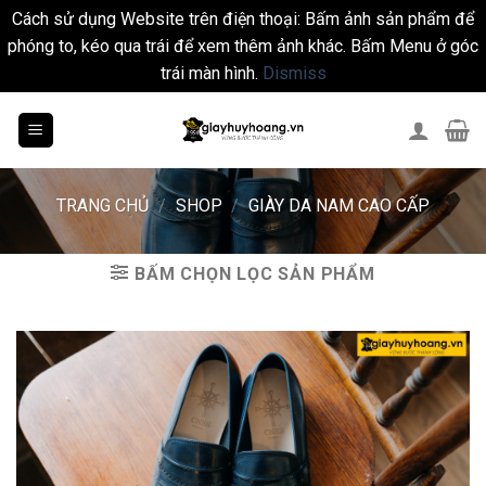
Cách sử dụng Website trên điện thoại: Bấm ảnh sản phẩm để
phóng to, kéo qua trái để xem thêm ảnh khác. Bấm Menu ở góc
trái màn hình.
Dismiss
Skip
to
content
TRANG CHỦ
/
SHOP
/
GIÀY DA NAM CAO CẤP
BẤM CHỌN LỌC SẢN PHẨM