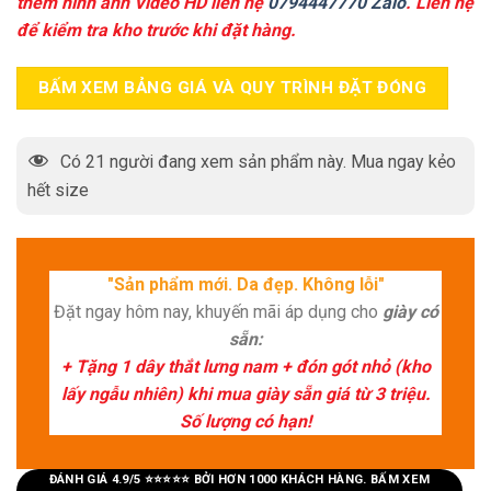
thêm hình ảnh Video HD liên hệ
0794447770 Zalo
. Liên hệ
để kiểm tra kho trước khi đặt hàng.
BẤM XEM BẢNG GIÁ VÀ QUY TRÌNH ĐẶT ĐÓNG
Có
21
người đang xem sản phẩm này. Mua ngay kẻo
hết size
"Sản phẩm mới. Da đẹp. Không lỗi"
Đặt ngay hôm nay, khuyến mãi áp dụng cho
giày có
sẵn:
+ Tặng 1 dây thắt lưng nam + đón gót nhỏ (kho
lấy ngẫu nhiên) khi mua giày sẵn giá từ 3 triệu.
Số lượng có hạn!
ĐÁNH GIÁ 4.9/5 ⭐⭐⭐⭐⭐ BỞI HƠN 1000 KHÁCH HÀNG. BẤM XEM