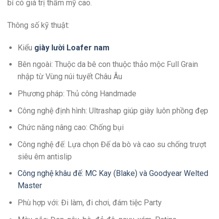
bỉ có giá trị thẩm mỹ cao.
Thông số kỹ thuật:
Kiểu
giày lười Loafer
n
am
Bên ngoài: Thuộc da bê con thuộc thảo mộc Full Grain
nhập từ Vùng núi tuyết Châu Âu
Phương pháp: Thủ công Handmade
Công nghệ định hình: Ultrashap giúp giày luôn phồng đẹp
Chức năng nâng cao: Chống bụi
Công nghệ đế: Lựa chọn Đế da bò và cao su chống trượt
siêu êm antislip
Công nghệ khâu đế: MC Kay (Blake) và Goodyear Welted
Master
Phù hợp với: Đi làm, đi chơi, đám tiệc Party