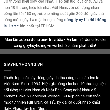
30 thương hiệu giày của Nhật, 1 số tên tuổi của châu Âu và
hơn 10 thương hiệu lớn nhất Việt Nam, với số lượng nhân
công lên tới 150 người, cho năng suất gần 200 đôi giày thủ
công mỗi ngày. Là một trong những
công ty uy tín đặt đóng
lẻ 1 size
lớn nhất
tại TPHCM.
Mua tận xưởng đóng giày trực tiếp - An tâm sử dụng lâu dài
cùng giayhuyhoang.vn với hơn 20 năm phát triển!
GIAYHUYHOANG.VN
Thuộc top nhà máy đóng giày da thủ công cao cấp lớn tại
Việt Nam. Since 1994. Hiện gia công cho hơn 10 thương hiệu
nổi tiếng tại Việt Nam và Nhật Bản. Công nghệ khâu đế
Mckay Blake & Goodyear Welted. Kết hợp da bê con thảo
mộc tự nhiên Full Grain, cá sấu, kỳ đà, cá đuối, nhập khẩu
Italy, Pháp, Tây Ban Nha,...