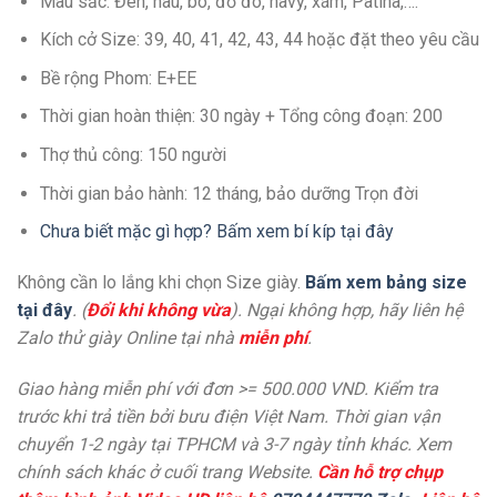
Màu sắc: Đen, nâu, bò, đỏ đô, navy, xám, Patina,….
Kích cở Size: 39, 40, 41, 42, 43, 44 hoặc đặt theo yêu cầu
Bề rộng Phom: E+EE
Thời gian hoàn thiện: 30 ngày + Tổng công đoạn: 200
Thợ thủ công: 150 người
Thời gian bảo hành: 12 tháng, bảo dưỡng Trọn đời
Chưa biết mặc gì hợp? Bấm xem bí kíp tại đây
Không cần lo lắng khi chọn Size giày.
Bấm xem bảng size
tại đây
. (
Đổi khi không vừa
). Ngại không hợp, hãy liên hệ
Zalo thử giày Online tại nhà
miễn phí
.
Giao hàng miễn phí với đơn >= 500.000 VND. Kiểm tra
trước khi trả tiền bởi bưu điện Việt Nam. Thời gian vận
chuyển 1-2 ngày tại TPHCM và 3-7 ngày tỉnh khác. Xem
chính sách khác ở cuối trang Website.
Cần hỗ trợ chụp