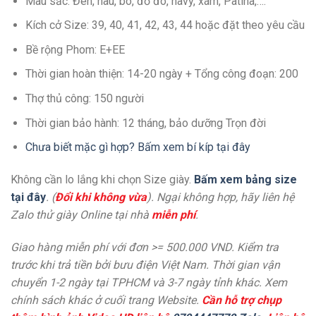
Màu sắc: Đen, nâu, bò, đỏ đô, navy, xám, Patina,….
Kích cở Size: 39, 40, 41, 42, 43, 44 hoặc đặt theo yêu cầu
Bề rộng Phom: E+EE
Thời gian hoàn thiện: 14-20 ngày + Tổng công đoạn: 200
Thợ thủ công: 150 người
Thời gian bảo hành: 12 tháng, bảo dưỡng Trọn đời
Chưa biết mặc gì hợp? Bấm xem bí kíp tại đây
Không cần lo lắng khi chọn Size giày.
Bấm xem bảng size
tại đây
. (
Đổi khi không vừa
). Ngại không hợp, hãy liên hệ
Zalo thử giày Online tại nhà
miễn phí
.
Giao hàng miễn phí với đơn >= 500.000 VND. Kiểm tra
trước khi trả tiền bởi bưu điện Việt Nam. Thời gian vận
chuyển 1-2 ngày tại TPHCM và 3-7 ngày tỉnh khác. Xem
chính sách khác ở cuối trang Website.
Cần hỗ trợ chụp