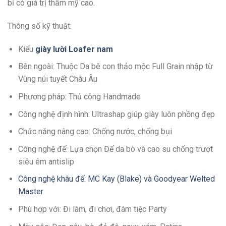
bỉ có giá trị thẩm mỹ cao.
Thông số kỹ thuật:
Kiểu
giày lười Loafer
n
am
Bên ngoài: Thuộc Da bê con thảo mộc Full Grain nhập từ
Vùng núi tuyết Châu Âu
Phương pháp: Thủ công Handmade
Công nghệ định hình: Ultrashap giúp giày luôn phồng đẹp
Chức năng nâng cao: Chống nước, chống bụi
Công nghệ đế: Lựa chọn Đế da bò và cao su chống trượt
siêu êm antislip
Công nghệ khâu đế: MC Kay (Blake) và Goodyear Welted
Master
Phù hợp với: Đi làm, đi chơi, đám tiệc Party