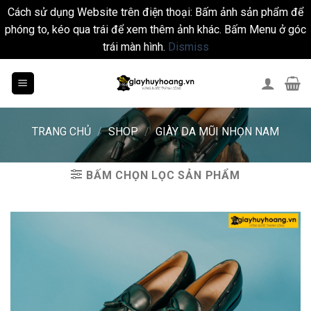
Cách sử dụng Website trên điện thoại: Bấm ảnh sản phẩm để
phóng to, kéo qua trái để xem thêm ảnh khác. Bấm Menu ở góc
trái màn hình.
Dismiss
Skip
to
content
TRANG CHỦ
/
SHOP
/
GIÀY DA MŨI NHỌN NAM
BẤM CHỌN LỌC SẢN PHẨM