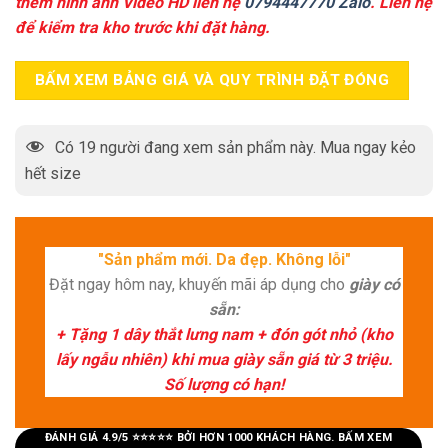
thêm hình ảnh Video HD liên hệ
0794447770 Zalo
. Liên hệ
để kiểm tra kho trước khi đặt hàng.
BẤM XEM BẢNG GIÁ VÀ QUY TRÌNH ĐẶT ĐÓNG
Có
19
người đang xem sản phẩm này. Mua ngay kẻo
hết size
"Sản phẩm mới. Da đẹp. Không lỗi"
Đặt ngay hôm nay, khuyến mãi áp dụng cho
giày có
sẵn:
+ Tặng 1 dây thắt lưng nam + đón gót nhỏ (kho
lấy ngẫu nhiên) khi mua giày sẵn giá từ 3 triệu.
Số lượng có hạn!
ĐÁNH GIÁ 4.9/5 ⭐⭐⭐⭐⭐ BỞI HƠN 1000 KHÁCH HÀNG. BẤM XEM