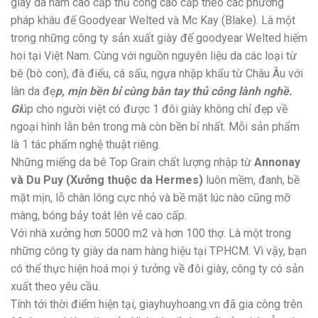
giày da nam cao cấp thủ công cao cấp theo các phương
pháp khâu đế Goodyear Welted và Mc Kay (Blake). Là một
trong những công ty sản xuất giày đế goodyear Welted hiếm
hoi tại Việt Nam. Cùng với nguồn nguyên liệu da các loại từ
bê (bò con), đà điểu, cá sấu, ngựa nhập khẩu từ Châu Âu với
làn da đẹ
p, mịn bền bỉ cùng bàn tay thủ công lành nghề.
Gi
úp cho người việt có được 1 đôi giày không chỉ đẹp về
ngoại hình lẫn bên trong mà còn bền bỉ nhất. Mỗi sản phẩm
là 1 tác phẩm nghệ thuật riêng.
Những miếng da bê Top Grain chất lượng nhập từ
Annonay
và Du Puy (Xưởng thuộc da Hermes)
luôn mềm, đanh, bề
mặt mịn, lỗ chân lông cực nhỏ và bề mặt lúc nào cũng mỡ
màng, bóng bảy toát lên vẻ cao cấp.
Với nhà xưởng hơn 5000 m2 và hơn 100 thợ. Là một trong
những công ty giày da nam hàng hiệu tại TPHCM. Vì vậy, bạn
có thể thực hiện hoá mọi ý tưởng về đôi giày, công ty có sản
xuất theo yêu cầu.
Tính tới thời điểm hiện tại, giayhuyhoang.vn đã gia công trên