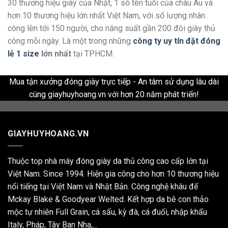
30 thương hiệu giày của Nhật, 1 số tên tuổi của châu Âu và
hơn 10 thương hiệu lớn nhất Việt Nam, với số lượng nhân
công lên tới 150 người, cho năng suất gần 200 đôi giày thủ
công mỗi ngày. Là một trong những
công ty uy tín đặt đóng
lẻ 1 size
lớn nhất
tại TPHCM.
Mua tận xưởng đóng giày trực tiếp - An tâm sử dụng lâu dài
cùng giayhuyhoang.vn với hơn 20 năm phát triển!
GIAYHUYHOANG.VN
Thuộc top nhà máy đóng giày da thủ công cao cấp lớn tại
Việt Nam. Since 1994. Hiện gia công cho hơn 10 thương hiệu
nổi tiếng tại Việt Nam và Nhật Bản. Công nghệ khâu đế
Mckay Blake & Goodyear Welted. Kết hợp da bê con thảo
mộc tự nhiên Full Grain, cá sấu, kỳ đà, cá đuối, nhập khẩu
Italy, Pháp, Tây Ban Nha,...