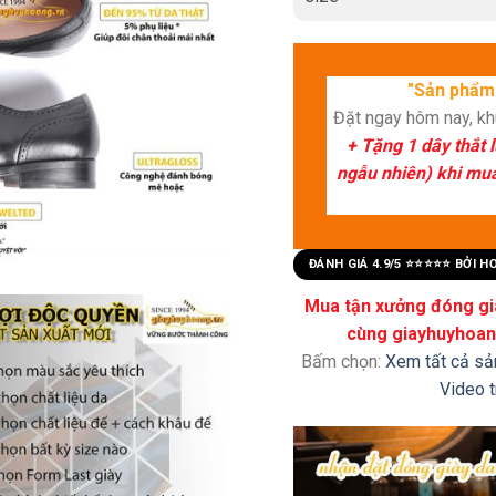
"Sản phẩm 
Đặt ngay hôm nay, k
+ Tặng 1 dây thắt 
ngẫu nhiên) khi mua 
ĐÁNH GIÁ 4.9/5 ⭐⭐⭐⭐⭐ BỞI 
Mua tận xưởng đóng già
cùng giayhuyhoang
Bấm chọn:
Xem tất cả s
Video 