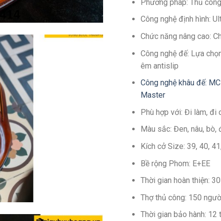
Phương pháp: Thủ côn
Công nghệ định hình: U
Chức năng nâng cao: C
Công nghệ đế: Lựa chọn
êm antislip
Công nghệ khâu đế: MC
Master
Phù hợp với: Đi làm, đi 
Màu sắc: Đen, nâu, bò, 
Kích cở Size: 39, 40, 4
Bề rộng Phom: E+EE
Thời gian hoàn thiện: 
Thợ thủ công: 150 ngườ
Thời gian bảo hành: 12