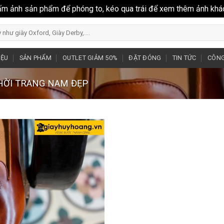
ấm ảnh sản phẩm để phóng to, kéo qua trái để xem thêm ảnh khá
IỆU
SẢN PHẨM
OUTLET GIẢM 50%
ĐẶT ĐÓNG
TIN TỨC
CÔNG
THỜI TRANG NAM ĐẸP