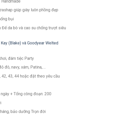
g Handmade
ltrashap giúp giày luôn phồng đẹp
hống bụi
 Đế da bò và cao su chống trượt siêu
 Kay (Blake) và Goodyear Welted
chơi, đám tiệc Party
đỏ đô, navy, xám, Patina,….
1, 42, 43, 44 hoặc đặt theo yêu cầu
30 ngày + Tổng công đoạn: 200
i
 tháng, bảo dưỡng Trọn đời