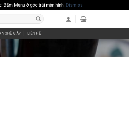
c. Bấm Menu ở góc trái màn hình.
Dismiss
 NGHỆ GIÀY
LIÊN HỆ