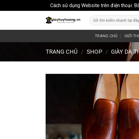
Cách sử dụng Website trên điện thoại: B
Skip
Search
to
for:
content
TRANG CHỦ
GIỚI TH
TRANG CHỦ
/
SHOP
/
GIÀY DA 