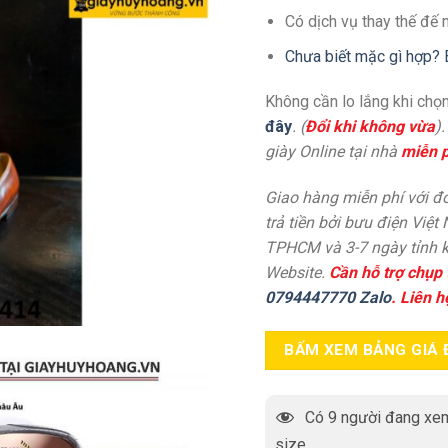
Có dịch vụ thay thế đế 
Chưa biết mặc gì hợp? 
Không cần lo lắng khi chọn
đây
. (
Đổi khi không vừa
)
giày Online tại nhà
miễn p
Giao hàng miễn phí với đơ
trả tiền bởi bưu điện Việt
TPHCM và 3-7 ngày tỉnh k
Website.
Cần hỗ trợ chụp 
0794447770 Zalo
. Liên h
BẤM XEM BẢNG GIÁ 
Có
9
người đang xem
size