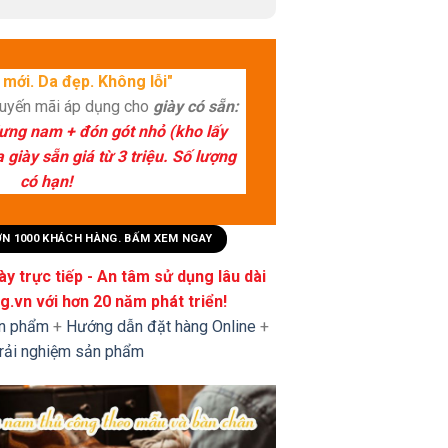
mới. Da đẹp. Không lỗi"
huyến mãi áp dụng cho
giày có sẵn:
lưng nam + đón gót nhỏ (kho lấy
giày sẵn giá từ 3 triệu. Số lượng
có hạn!
HƠN 1000 KHÁCH HÀNG. BẤM XEM NGAY
y trực tiếp - An tâm sử dụng lâu dài
.vn với hơn 20 năm phát triển!
ản phẩm
+
Hướng dẫn đặt hàng Online
+
trải nghiệm sản phẩm