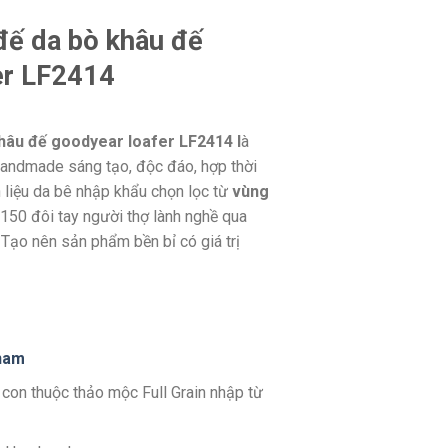
đế da bò khâu đế
er LF2414
khâu đế goodyear loafer LF2414 l
à
Handmade sáng tạo, độc đáo, hợp thời
 liệu da bê nhập khẩu chọn lọc từ
vùng
150 đôi tay người thợ lành nghề qua
Tạo nên sản phẩm bền bỉ có giá trị
n
am
 con thuộc thảo mộc Full Grain nhập từ