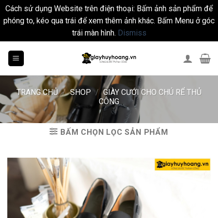
Cách sử dụng Website trên điện thoại: Bấm ảnh sản phẩm để
phóng to, kéo qua trái để xem thêm ảnh khác. Bấm Menu ở góc
trái màn hình.
Dismiss
Skip
to
content
TRANG CHỦ
/
SHOP
/
GIÀY CƯỚI CHO CHÚ RỂ THỦ
CÔNG
BẤM CHỌN LỌC SẢN PHẨM