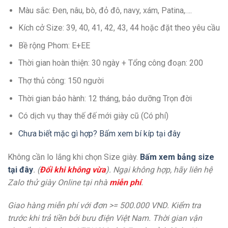
Màu sắc: Đen, nâu, bò, đỏ đô, navy, xám, Patina,….
Kích cở Size: 39, 40, 41, 42, 43, 44 hoặc đặt theo yêu cầu
Bề rộng Phom: E+EE
Thời gian hoàn thiện: 30 ngày + Tổng công đoạn: 200
Thợ thủ công: 150 người
Thời gian bảo hành: 12 tháng, bảo dưỡng Trọn đời
Có dịch vụ thay thế đế mới giày cũ (Có phí)
Chưa biết mặc gì hợp? Bấm xem bí kíp tại đây
Không cần lo lắng khi chọn Size giày.
Bấm xem bảng size
tại đây
. (
Đổi khi không vừa
). Ngại không hợp, hãy liên hệ
Zalo thử giày Online tại nhà
miễn phí
.
Giao hàng miễn phí với đơn >= 500.000 VND. Kiểm tra
trước khi trả tiền bởi bưu điện Việt Nam. Thời gian vận