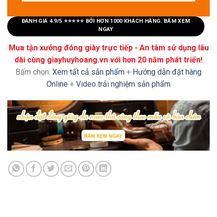
ĐÁNH GIÁ 4.9/5 ⭐⭐⭐⭐⭐ BỞI HƠN 1000 KHÁCH HÀNG. BẤM XEM
NGAY
Mua tận xưởng đóng giày trực tiếp - An tâm sử dụng lâu
dài cùng giayhuyhoang.vn với hơn 20 năm phát triển!
Bấm chọn:
Xem tất cả sản phẩm
+
Hướng dẫn đặt hàng
Online
+
Video trải nghiệm sản phẩm