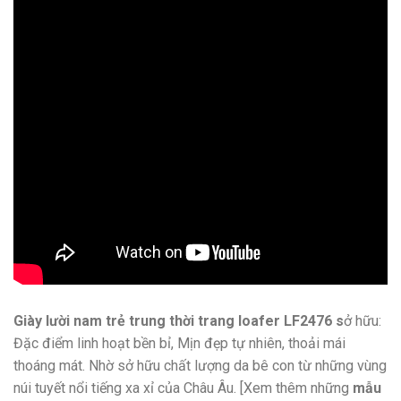
Giày lười nam trẻ trung thời trang loafer LF2476 s
ở hữu:
Đặc điểm linh hoạt bền bỉ, Mịn đẹp tự nhiên, thoải mái
thoáng mát. Nhờ sở hữu chất lượng da bê con từ những vùng
núi tuyết nổi tiếng xa xỉ của Châu Âu. [Xem thêm những
mẫu