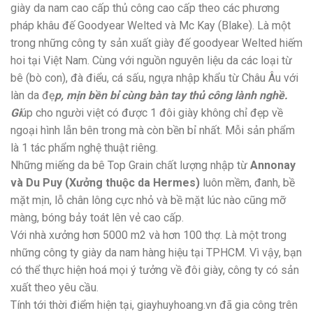
giày da nam cao cấp thủ công cao cấp theo các phương
pháp khâu đế Goodyear Welted và Mc Kay (Blake). Là một
trong những công ty sản xuất giày đế goodyear Welted hiếm
hoi tại Việt Nam. Cùng với nguồn nguyên liệu da các loại từ
bê (bò con), đà điểu, cá sấu, ngựa nhập khẩu từ Châu Âu với
làn da đẹ
p, mịn bền bỉ cùng bàn tay thủ công lành nghề.
Gi
úp cho người việt có được 1 đôi giày không chỉ đẹp về
ngoại hình lẫn bên trong mà còn bền bỉ nhất. Mỗi sản phẩm
là 1 tác phẩm nghệ thuật riêng.
Những miếng da bê Top Grain chất lượng nhập từ
Annonay
và Du Puy (Xưởng thuộc da Hermes)
luôn mềm, đanh, bề
mặt mịn, lỗ chân lông cực nhỏ và bề mặt lúc nào cũng mỡ
màng, bóng bảy toát lên vẻ cao cấp.
Với nhà xưởng hơn 5000 m2 và hơn 100 thợ. Là một trong
những công ty giày da nam hàng hiệu tại TPHCM. Vì vậy, bạn
có thể thực hiện hoá mọi ý tưởng về đôi giày, công ty có sản
xuất theo yêu cầu.
Tính tới thời điểm hiện tại, giayhuyhoang.vn đã gia công trên