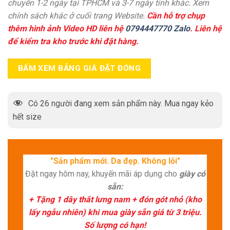
chuyển 1-2 ngày tại TPHCM và 3-7 ngày tỉnh khác. Xem
chính sách khác ở cuối trang Website.
Cần hỗ trợ chụp
thêm hình ảnh Video HD liên hệ
0794447770 Zalo
. Liên hệ
để kiểm tra kho trước khi đặt hàng.
BẤM XEM BẢNG GIÁ ĐẶT ĐÓNG
Có
26
người đang xem sản phẩm này. Mua ngay kẻo
hết size
"Sản phẩm mới. Da đẹp. Không lỗi"
Đặt ngay hôm nay, khuyến mãi áp dụng cho
giày có
sẵn:
+ Tặng 1 dây thắt lưng nam + đón gót nhỏ (kho
lấy ngẫu nhiên) khi mua giày sẵn giá từ 3 triệu.
Số lượng có hạn!