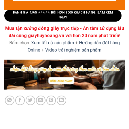
ĐÁNH GIÁ 4.9/5 ⭐⭐⭐⭐⭐ BỞI HƠN 1000 KHÁCH HÀNG. BẤM XEM
NGAY
Mua tận xưởng đóng giày trực tiếp - An tâm sử dụng lâu
dài cùng giayhuyhoang.vn với hơn 20 năm phát triển!
Bấm chọn:
Xem tất cả sản phẩm
+
Hướng dẫn đặt hàng
Online
+
Video trải nghiệm sản phẩm