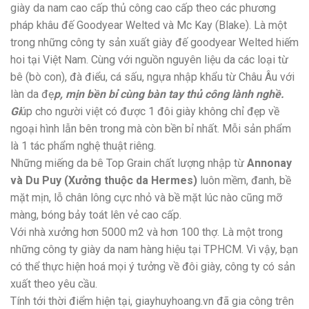
giày da nam cao cấp thủ công cao cấp theo các phương
pháp khâu đế Goodyear Welted và Mc Kay (Blake). Là một
trong những công ty sản xuất giày đế goodyear Welted hiếm
hoi tại Việt Nam. Cùng với nguồn nguyên liệu da các loại từ
bê (bò con), đà điểu, cá sấu, ngựa nhập khẩu từ Châu Âu với
làn da đẹ
p, mịn bền bỉ cùng bàn tay thủ công lành nghề.
Gi
úp cho người việt có được 1 đôi giày không chỉ đẹp về
ngoại hình lẫn bên trong mà còn bền bỉ nhất. Mỗi sản phẩm
là 1 tác phẩm nghệ thuật riêng.
Những miếng da bê Top Grain chất lượng nhập từ
Annonay
và Du Puy (Xưởng thuộc da Hermes)
luôn mềm, đanh, bề
mặt mịn, lỗ chân lông cực nhỏ và bề mặt lúc nào cũng mỡ
màng, bóng bảy toát lên vẻ cao cấp.
Với nhà xưởng hơn 5000 m2 và hơn 100 thợ. Là một trong
những công ty giày da nam hàng hiệu tại TPHCM. Vì vậy, bạn
có thể thực hiện hoá mọi ý tưởng về đôi giày, công ty có sản
xuất theo yêu cầu.
Tính tới thời điểm hiện tại, giayhuyhoang.vn đã gia công trên