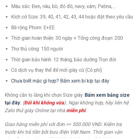
Màu sắc: Đen, nâu, bò, đỏ đô, navy, xám, Patina,….
Kích cở Size: 39, 40, 41, 42, 43, 44 hoặc đặt theo yêu cầu
Bề rộng Phom: E+EE
Thời gian hoàn thiện: 30 ngày + Tổng công đoạn: 200
Thợ thủ công: 150 người
Thời gian bảo hành: 12 tháng, bảo dưỡng Trọn đời
Có dịch vụ thay thế đế mới giày cũ (Có phí)
Chưa biết mặc gì hợp? Bấm xem bí kíp tại đây
Không cần lo lắng khi chọn Size giày.
Bấm xem bảng size
tại đây
. (
Đổi khi không vừa
). Ngại không hợp, hãy liên hệ
Zalo thử giày Online tại nhà
miễn phí
.
Giao hàng miễn phí với đơn >= 500.000 VND. Kiểm tra
trước khi trả tiền bởi bưu điện Việt Nam. Thời gian vận