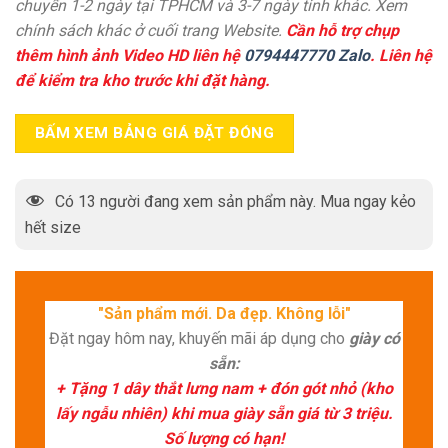
chuyển 1-2 ngày tại TPHCM và 3-7 ngày tỉnh khác. Xem
chính sách khác ở cuối trang Website.
Cần hỗ trợ chụp
thêm hình ảnh Video HD liên hệ
0794447770 Zalo
. Liên hệ
để kiểm tra kho trước khi đặt hàng.
BẤM XEM BẢNG GIÁ ĐẶT ĐÓNG
Có
13
người đang xem sản phẩm này. Mua ngay kẻo
hết size
"Sản phẩm mới. Da đẹp. Không lỗi"
Đặt ngay hôm nay, khuyến mãi áp dụng cho
giày có
sẵn:
+ Tặng 1 dây thắt lưng nam + đón gót nhỏ (kho
lấy ngẫu nhiên) khi mua giày sẵn giá từ 3 triệu.
Số lượng có hạn!