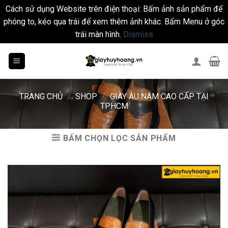
Cách sử dụng Website trên điện thoại: Bấm ảnh sản phẩm để
phóng to, kéo qua trái để xem thêm ảnh khác. Bấm Menu ở góc
trái màn hình.
Dismiss
Skip
to
content
TRANG CHỦ
/
SHOP
/
GIÀY ÂU NAM CAO CẤP TẠI
TPHCM
BẤM CHỌN LỌC SẢN PHẨM