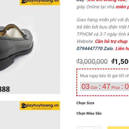
giày Online tại nhà
miễn p
Giao hàng miễn phí với đơ
trả tiền bởi bưu điện Việt
TPHCM và 3-7 ngày tỉnh k
Website.
Cần hỗ trợ chụp 
0794447770 Zalo
. Liên h
₫
3,000,000
₫
1,50
Mua ngay kẻo lỡ giá tốt nh
03
:
47
:
0
Giờ
Phút
Chọn Size
Chọn Màu Sắc