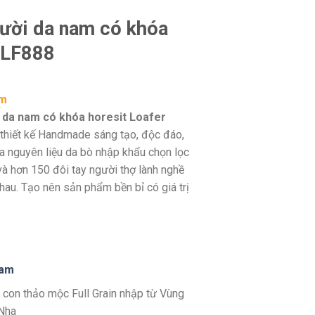
 lười da nam có khóa
 LF888
ẩm
ời da nam có khóa horesit Loafer
 thiết kế Handmade sáng tạo, độc đáo,
ữa nguyên liệu da bò nhập khẩu chọn lọc
và hơn 150 đôi tay người thợ lành nghề
au. Tạo nên sản phẩm bền bỉ có giá trị
nam
 con thảo mộc Full Grain nhập từ Vùng
 Nha