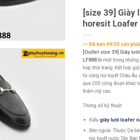
[size 39] Giày
horesit Loafer
>>
Đã bán 49/50 sản ph
[Outlet size 39] Giày lư
LF888 l
à một trong những
hợp thời trang. Kết hợp gi
từ vùng núi tuyết Châu Âu 
qua 200 công đoạn khác nh
thẩm mỹ cao.
Thông số kỹ thuật:
Kiểu
giày lười loafer 
Bên ngoài: Thuộc Da bê
núi tuyết nước Tây Ban