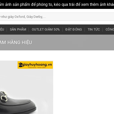
ấm ảnh sản phẩm để phóng to, kéo qua trái để xem thêm ảnh khá
IỆU
SẢN PHẨM
OUTLET GIẢM 50%
ĐẶT ĐÓNG
TIN TỨC
CÔNG
NAM HÀNG HIỆU