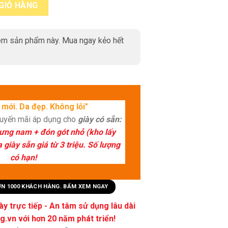
 có khóa horesit Loafer LF888 quantity
GIỎ HÀNG
m sản phẩm này. Mua ngay kẻo hết
mới. Da đẹp. Không lỗi"
huyến mãi áp dụng cho
giày có sẵn:
lưng nam + đón gót nhỏ (kho lấy
giày sẵn giá từ 3 triệu. Số lượng
có hạn!
HƠN 1000 KHÁCH HÀNG. BẤM XEM NGAY
y trực tiếp - An tâm sử dụng lâu dài
.vn với hơn 20 năm phát triển!