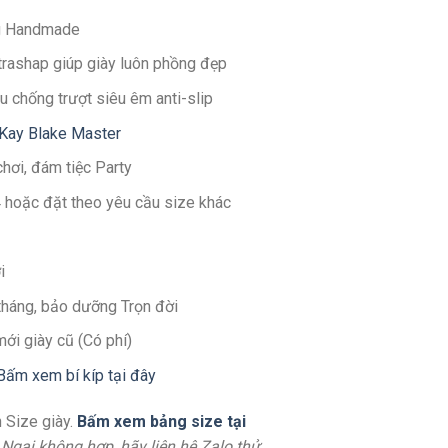
g Handmade
ltrashap giúp giày luôn phồng đẹp
u chống trượt siêu êm anti-slip
Kay Blake Master
chơi, đám tiệc Party
4 hoặc đặt theo yêu cầu size khác
i
 tháng, bảo dưỡng Trọn đời
mới giày cũ (Có phí)
Bấm xem bí kíp tại đây
 Size giày.
Bấm xem bảng size tại
. Ngại không hợp, hãy liên hệ Zalo thử