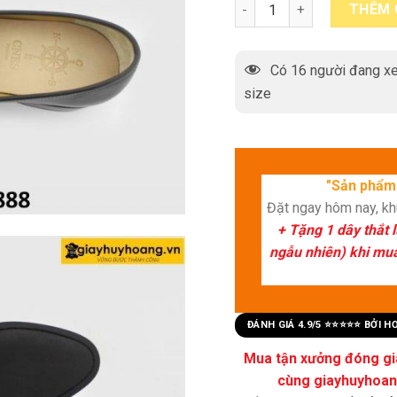
[size 39] Giày lười da nam
THÊM 
Có
16
người đang xe
size
"Sản phẩm 
Đặt ngay hôm nay, k
+ Tặng 1 dây thắt 
ngẫu nhiên) khi mua 
ĐÁNH GIÁ 4.9/5 ⭐⭐⭐⭐⭐ BỞI 
Mua tận xưởng đóng già
cùng giayhuyhoang