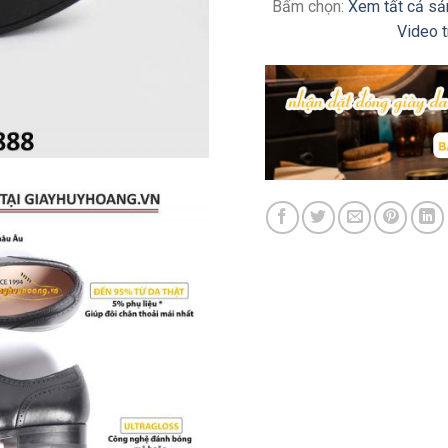
Bấm chọn:
Xem tất cả s
Video 