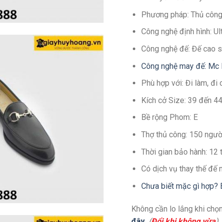
Phương pháp: Thủ côn
Công nghệ định hình: U
Công nghệ đế: Đế cao s
Công nghệ may đế: Mc 
Phù hợp với: Đi làm, đi 
Kích cở Size: 39 đến 4
Bề rộng Phom: E
Thợ thủ công: 150 ngườ
Thời gian bảo hành: 12
Có dịch vụ thay thế đế 
Chưa biết mặc gì hợp? 
Không cần lo lắng khi chọn
đây
. (
Đổi khi không vừa
)