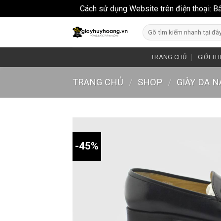
Cách sử dụng Website trên điện thoại: B
Skip
Search
to
for:
content
TRANG CHỦ
GIỚI TH
TRANG CHỦ
/
SHOP
/
GIÀY DA 
-45%