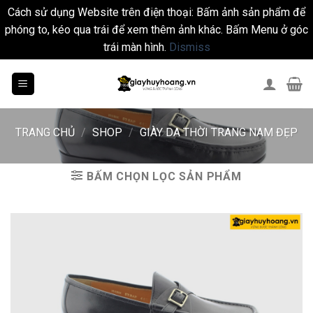
Cách sử dụng Website trên điện thoại: Bấm ảnh sản phẩm để
phóng to, kéo qua trái để xem thêm ảnh khác. Bấm Menu ở góc
trái màn hình.
Dismiss
Skip
to
content
TRANG CHỦ
/
SHOP
/
GIÀY DA THỜI TRANG NAM ĐẸP
BẤM CHỌN LỌC SẢN PHẨM