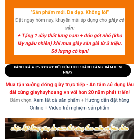
"Sản phẩm mới. Da đẹp. Không lỗi"
Đặt ngay hôm nay, khuyến mãi áp dụng cho
giày có
sẵn:
+ Tặng 1 dây thắt lưng nam + đón gót nhỏ (kho
lấy ngẫu nhiên) khi mua giày sẵn giá từ 3 triệu.
Số lượng có hạn!
ĐÁNH GIÁ 4.9/5 ⭐⭐⭐⭐⭐ BỞI HƠN 1000 KHÁCH HÀNG. BẤM XEM
NGAY
Mua tận xưởng đóng giày trực tiếp - An tâm sử dụng lâu
dài cùng giayhuyhoang.vn với hơn 20 năm phát triển!
Bấm chọn:
Xem tất cả sản phẩm
+
Hướng dẫn đặt hàng
Online
+
Video trải nghiệm sản phẩm