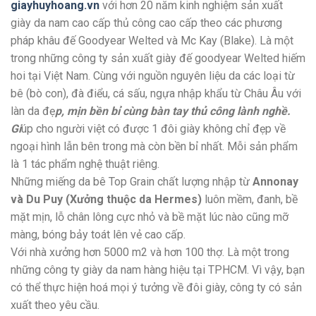
giayhuyhoang.vn
với hơn 20 năm kinh nghiệm sản xuất
giày da nam cao cấp thủ công cao cấp theo các phương
pháp khâu đế Goodyear Welted và Mc Kay (Blake). Là một
trong những công ty sản xuất giày đế goodyear Welted hiếm
hoi tại Việt Nam. Cùng với nguồn nguyên liệu da các loại từ
bê (bò con), đà điểu, cá sấu, ngựa nhập khẩu từ Châu Âu với
làn da đẹ
p, mịn bền bỉ cùng bàn tay thủ công lành nghề.
Gi
úp cho người việt có được 1 đôi giày không chỉ đẹp về
ngoại hình lẫn bên trong mà còn bền bỉ nhất. Mỗi sản phẩm
là 1 tác phẩm nghệ thuật riêng.
Những miếng da bê Top Grain chất lượng nhập từ
Annonay
và Du Puy (Xưởng thuộc da Hermes)
luôn mềm, đanh, bề
mặt mịn, lỗ chân lông cực nhỏ và bề mặt lúc nào cũng mỡ
màng, bóng bảy toát lên vẻ cao cấp.
Với nhà xưởng hơn 5000 m2 và hơn 100 thợ. Là một trong
những công ty giày da nam hàng hiệu tại TPHCM. Vì vậy, bạn
có thể thực hiện hoá mọi ý tưởng về đôi giày, công ty có sản
xuất theo yêu cầu.