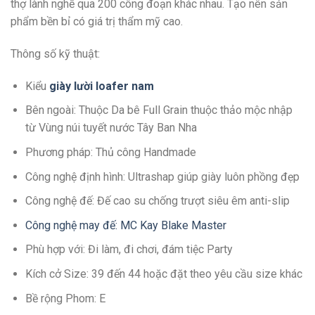
thợ lành nghề qua 200 công đoạn khác nhau. Tạo nên sản
phẩm bền bỉ có giá trị thẩm mỹ cao.
Thông số kỹ thuật:
Kiểu
giày lười loafer nam
Bên ngoài: Thuộc Da bê Full Grain thuộc thảo mộc nhập
từ Vùng núi tuyết nước Tây Ban Nha
Phương pháp: Thủ công Handmade
Công nghệ định hình: Ultrashap giúp giày luôn phồng đẹp
Công nghệ đế: Đế cao su chống trượt siêu êm anti-slip
Công nghệ may đế: MC Kay Blake Master
Phù hợp với: Đi làm, đi chơi, đám tiệc Party
Kích cở Size: 39 đến 44 hoặc đặt theo yêu cầu size khác
Bề rộng Phom: E