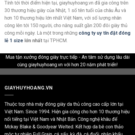
Tính tới thời điểm hiện tại, giayhuyhoang.vn đã gia công trên
30 thương hiệu giày của Nhật, 1 số tên tuổi của châu Âu và
hơn 10 thương hiệu lớn nhất Việt Nam, với số lượng nhân
công lên tới 150 người, cho năng suất gần 200 đôi giày thủ
công mỗi ngày. Là một trong những
công ty uy tín đặt đóng
lẻ 1 size
lớn nhất
tại TPHCM.
Mua tận xưởng đóng giày trực tiếp - An tâm sử dụng lâu dài
cùng giayhuyhoang.vn với hơn 20 năm phát triển!
GIAYHUYHOANG.VN
Thuộc top nhà máy đóng giày da thủ công cao cấp lớn tại
Việt Nam. Since 1994. Hiện gia công cho hơn 10 thương hiệu
nổi tiếng tại Việt Nam và Nhật Bản. Công nghệ khâu đế
Mckay Blake & Goodyear Welted. Kết hợp da bê con thảo
mộc tự nhiên Full Grain, cá sấu, kỳ đà, cá đuối, nhập khẩu