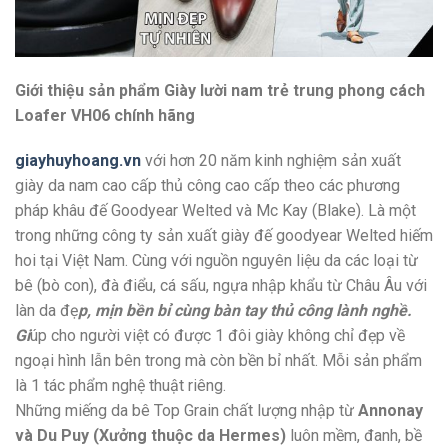
Giới thiệu sản phẩm Giày lười nam trẻ trung phong cách
Loafer VH06 chính hãng
giayhuyhoang.vn
với hơn 20 năm kinh nghiệm sản xuất
giày da nam cao cấp thủ công cao cấp theo các phương
pháp khâu đế Goodyear Welted và Mc Kay (Blake). Là một
trong những công ty sản xuất giày đế goodyear Welted hiếm
hoi tại Việt Nam. Cùng với nguồn nguyên liệu da các loại từ
bê (bò con), đà điểu, cá sấu, ngựa nhập khẩu từ Châu Âu với
làn da đẹ
p, mịn bền bỉ cùng bàn tay thủ công lành nghề.
Gi
úp cho người việt có được 1 đôi giày không chỉ đẹp về
ngoại hình lẫn bên trong mà còn bền bỉ nhất. Mỗi sản phẩm
là 1 tác phẩm nghệ thuật riêng.
Những miếng da bê Top Grain chất lượng nhập từ
Annonay
và Du Puy (Xưởng thuộc da Hermes)
luôn mềm, đanh, bề