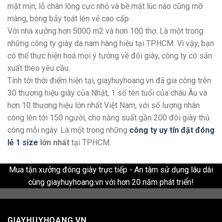
mặt mịn, lỗ chân lông cực nhỏ và bề mặt lúc nào cũng mỡ
màng, bóng bảy toát lên vẻ cao cấp.
Với nhà xưởng hơn 5000 m2 và hơn 100 thợ. Là một trong
những công ty giày da nam hàng hiệu tại TPHCM. Vì vậy, bạn
có thể thực hiện hoá mọi ý tưởng về đôi giày, công ty có sản
xuất theo yêu cầu.
Tính tới thời điểm hiện tại, giayhuyhoang.vn đã gia công trên
30 thương hiệu giày của Nhật, 1 số tên tuổi của châu Âu và
hơn 10 thương hiệu lớn nhất Việt Nam, với số lượng nhân
công lên tới 150 người, cho năng suất gần 200 đôi giày thủ
công mỗi ngày. Là một trong những
công ty uy tín đặt đóng
lẻ 1 size
lớn nhất
tại TPHCM.
Mua tận xưởng đóng giày trực tiếp - An tâm sử dụng lâu dài
cùng giayhuyhoang.vn với hơn 20 năm phát triển!
GIAYHUYHOANG.VN