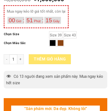
Mua ngay kẻo lỡ giá tốt nhất, còn lại
00
:
51
:
14
Giờ
Phút
Giây
Chọn Size
Size 39
Size 43
Chọn Màu Sắc
Giày lười nam trẻ trung phong cách Loafer VH06 quantity
THÊM GIỎ HÀNG
Có
13
người đang xem sản phẩm này. Mua ngay kẻo
hết size
"Sản phẩm mới. Da đẹp. Không lỗi"