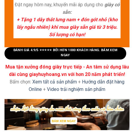
Đặt ngay hôm nay, khuyến mãi áp dụng cho
giày có
sẵn:
+ Tặng 1 dây thắt lưng nam + đón gót nhỏ (kho
lấy ngẫu nhiên) khi mua giày sẵn giá từ 3 triệu.
Số lượng có hạn!
ĐÁNH GIÁ 4.9/5 ⭐⭐⭐⭐⭐ BỞI HƠN 1000 KHÁCH HÀNG. BẤM XEM
NGAY
Mua tận xưởng đóng giày trực tiếp - An tâm sử dụng lâu
dài cùng giayhuyhoang.vn với hơn 20 năm phát triển!
Bấm chọn:
Xem tất cả sản phẩm
+
Hướng dẫn đặt hàng
Online
+
Video trải nghiệm sản phẩm