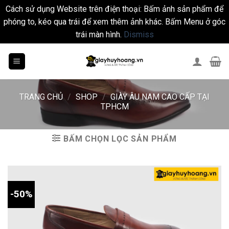
Cách sử dụng Website trên điện thoại: Bấm ảnh sản phẩm để
phóng to, kéo qua trái để xem thêm ảnh khác. Bấm Menu ở góc
trái màn hình.
Dismiss
Skip
to
content
TRANG CHỦ
/
SHOP
/
GIÀY ÂU NAM CAO CẤP TẠI
TPHCM
BẤM CHỌN LỌC SẢN PHẨM
-50%