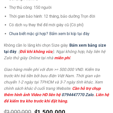
Thợ thủ công: 150 người
Thời gian bảo hành: 12 tháng, bảo dưỡng Trọn đời
Có dịch vụ thay thế đế mới giày cũ (Có phí)
Chưa biết mặc gì hợp? Bấm xem bí kíp tại đây
Không cần lo lắng khi chọn Size giày.
Bấm xem bảng size
tại đây
. (
Đổi khi không vừa
). Ngại không hợp, hãy liên hệ
Zalo thử giày Online tại nhà
miễn phí
.
Giao hàng miễn phí với đơn >= 500.000 VND. Kiểm tra
trước khi trả tiền bởi bưu điện Việt Nam. Thời gian vận
chuyển 1-2 ngày tại TPHCM và 3-7 ngày tỉnh khác. Xem
chính sách khác ở cuối trang Website.
Cần hỗ trợ chụp
thêm hình ảnh Video HD liên hệ
0794447770 Zalo
. Liên hệ
để kiểm tra kho trước khi đặt hàng.
₫
3,000,000
₫
1,500,000