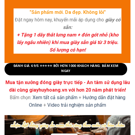
"Sản phẩm mới. Da đẹp. Không lỗi"
Đặt ngay hôm nay, khuyến mãi áp dụng cho
giày có
sẵn:
+ Tặng 1 dây thắt lưng nam + đón gót nhỏ (kho
lấy ngẫu nhiên) khi mua giày sẵn giá từ 3 triệu.
Số lượng có hạn!
ĐÁNH GIÁ 4.9/5 ⭐⭐⭐⭐⭐ BỞI HƠN 1000 KHÁCH HÀNG. BẤM XEM
NGAY
Mua tận xưởng đóng giày trực tiếp - An tâm sử dụng lâu
dài cùng giayhuyhoang.vn với hơn 20 năm phát triển!
Bấm chọn:
Xem tất cả sản phẩm
+
Hướng dẫn đặt hàng
Online
+
Video trải nghiệm sản phẩm