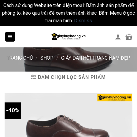
Cách sử dụng Website trên điện thoại: Bấm ảnh sản phẩm để
phóng to, kéo qua trái để xem thêm ảnh khác. Bấm Menu ở góc
trái màn hình.
Dismiss
Skip
to
content
TRANG CHỦ
/
SHOP
/
GIÀY DA THỜI TRANG NAM ĐẸP
BẤM CHỌN LỌC SẢN PHẨM
-40%