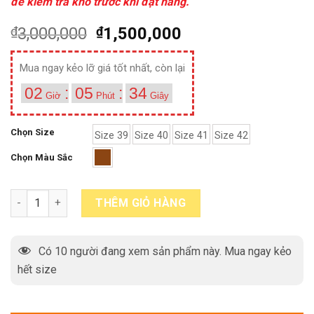
để kiểm tra kho trước khi đặt hàng.
₫
3,000,000
₫
1,500,000
Mua ngay kẻo lỡ giá tốt nhất, còn lại
02
:
05
:
34
Giờ
Phút
Giây
Chọn Size
Size 39
Size 40
Size 41
Size 42
Chọn Màu Sắc
Giày oxford da nam màu nâu phổ biến SU201S76 quantity
THÊM GIỎ HÀNG
Có
10
người đang xem sản phẩm này. Mua ngay kẻo
hết size