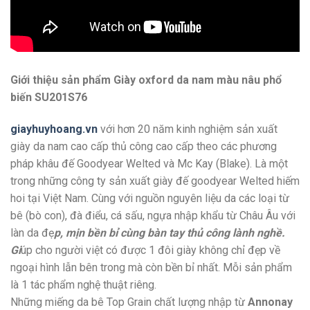
Giới thiệu sản phẩm Giày oxford da nam màu nâu phổ
biến SU201S76
giayhuyhoang.vn
với hơn 20 năm kinh nghiệm sản xuất
giày da nam cao cấp thủ công cao cấp theo các phương
pháp khâu đế Goodyear Welted và Mc Kay (Blake). Là một
trong những công ty sản xuất giày đế goodyear Welted hiếm
hoi tại Việt Nam. Cùng với nguồn nguyên liệu da các loại từ
bê (bò con), đà điểu, cá sấu, ngựa nhập khẩu từ Châu Âu với
làn da đẹ
p, mịn bền bỉ cùng bàn tay thủ công lành nghề.
Gi
úp cho người việt có được 1 đôi giày không chỉ đẹp về
ngoại hình lẫn bên trong mà còn bền bỉ nhất. Mỗi sản phẩm
là 1 tác phẩm nghệ thuật riêng.
Những miếng da bê Top Grain chất lượng nhập từ
Annonay