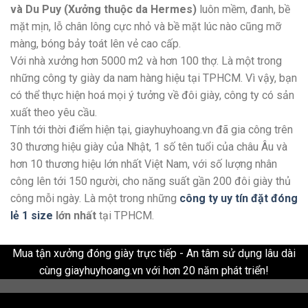
và Du Puy (Xưởng thuộc da Hermes)
luôn mềm, đanh, bề
mặt mịn, lỗ chân lông cực nhỏ và bề mặt lúc nào cũng mỡ
màng, bóng bảy toát lên vẻ cao cấp.
Với nhà xưởng hơn 5000 m2 và hơn 100 thợ. Là một trong
những công ty giày da nam hàng hiệu tại TPHCM. Vì vậy, bạn
có thể thực hiện hoá mọi ý tưởng về đôi giày, công ty có sản
xuất theo yêu cầu.
Tính tới thời điểm hiện tại, giayhuyhoang.vn đã gia công trên
30 thương hiệu giày của Nhật, 1 số tên tuổi của châu Âu và
hơn 10 thương hiệu lớn nhất Việt Nam, với số lượng nhân
công lên tới 150 người, cho năng suất gần 200 đôi giày thủ
công mỗi ngày. Là một trong những
công ty uy tín đặt đóng
lẻ 1 size
lớn nhất
tại TPHCM.
Mua tận xưởng đóng giày trực tiếp - An tâm sử dụng lâu dài
cùng giayhuyhoang.vn với hơn 20 năm phát triển!