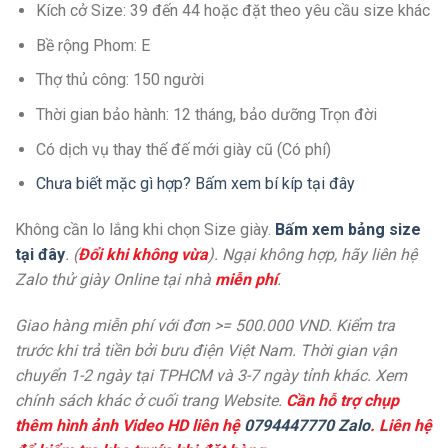
Kích cở Size: 39 đến 44 hoặc đặt theo yêu cầu size khác
Bề rộng Phom: E
Thợ thủ công: 150 người
Thời gian bảo hành: 12 tháng, bảo dưỡng Trọn đời
Có dịch vụ thay thế đế mới giày cũ (Có phí)
Chưa biết mặc gì hợp? Bấm xem bí kíp tại đây
Không cần lo lắng khi chọn Size giày.
Bấm xem bảng size
tại đây
. (
Đổi khi không vừa
). Ngại không hợp, hãy liên hệ
Zalo thử giày Online tại nhà
miễn phí
.
Giao hàng miễn phí với đơn >= 500.000 VND. Kiểm tra
trước khi trả tiền bởi bưu điện Việt Nam. Thời gian vận
chuyển 1-2 ngày tại TPHCM và 3-7 ngày tỉnh khác. Xem
chính sách khác ở cuối trang Website.
Cần hỗ trợ chụp
thêm hình ảnh Video HD liên hệ
0794447770 Zalo
. Liên hệ