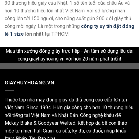
30 thương hiệu giày của Nhật, 1 số tên tuổi của châu Âu và
hơn 10 thương hiệu lớn nhất Việt Nam, với số lượng nhân
công lên tới 150 người, cho năng suất gần 200 đôi giày thủ
công mỗi ngày. Là một trong những
công ty uy tín đặt đóng
lẻ 1 size
lớn nhất
tại TPHCM.
Mua tận xưởng đóng giày trực tiếp - An tâm sử dụng lâu dài
cùng giayhuyhoang.vn với hơn 20 năm phát triển!
GIAYHUYHOANG.VN
Thuộc top nhà máy đóng giày da thủ công cao cấp lớn tại
Việt Nam. Since 1994. Hiện gia công cho hơn 10 thương hiệu
nổi tiếng tại Việt Nam và Nhật Bản. Công nghệ khâu đế
Mckay Blake & Goodyear Welted. Kết hợp da bê con thảo
mộc tự nhiên Full Grain, cá sấu, kỳ đà, cá đuối, nhập khẩu
Italy, Pháp, Tây Ban Nha,...