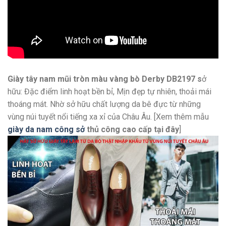
Giày tây nam mũi tròn màu vàng bò Derby DB2197 s
ở
hữu: Đặc điểm linh hoạt bền bỉ, Mịn đẹp tự nhiên, thoải mái
thoáng mát. Nhờ sở hữu chất lượng da bê đực từ những
vùng núi tuyết nổi tiếng xa xỉ của Châu Âu. [Xem thêm mẫu
giày da nam công sở
thủ công cao cấp
tại đây
]