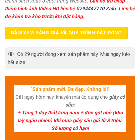
chính sách khác ở cuối trang Website.
Cần hỗ trợ chụp
thêm hình ảnh Video HD liên hệ
0794447770 Zalo
. Liên hệ
để kiểm tra kho trước khi đặt hàng.
BẤM XEM BẢNG GIÁ VÀ QUY TRÌNH ĐẶT ĐÓNG
Có
29
người đang xem sản phẩm này. Mua ngay kẻo
hết size
"Sản phẩm mới. Da đẹp. Không lỗi"
Đặt ngay hôm nay, khuyến mãi áp dụng cho
giày có
sẵn:
+ Tặng 1 dây thắt lưng nam + đón gót nhỏ (kho
lấy ngẫu nhiên) khi mua giày sẵn giá từ 3 triệu.
Số lượng có hạn!