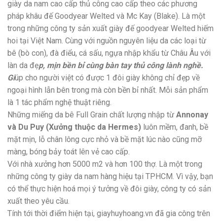
giày da nam cao cấp thủ công cao cấp theo các phương
pháp khâu đế Goodyear Welted và Mc Kay (Blake). Là một
trong những công ty sản xuất giày đế goodyear Welted hiếm
hoi tại Việt Nam. Cùng với nguồn nguyên liệu da các loại từ
bê (bò con), đà điểu, cá sấu, ngựa nhập khẩu từ Châu Âu với
làn da đẹ
p, mịn bền bỉ cùng bàn tay thủ công lành nghề.
Gi
úp cho người việt có được 1 đôi giày không chỉ đẹp về
ngoại hình lẫn bên trong mà còn bền bỉ nhất. Mỗi sản phẩm
là 1 tác phẩm nghệ thuật riêng.
Những miếng da bê Full Grain chất lượng nhập từ
Annonay
và Du Puy (Xưởng thuộc da Hermes)
luôn mềm, đanh, bề
mặt mịn, lỗ chân lông cực nhỏ và bề mặt lúc nào cũng mỡ
màng, bóng bảy toát lên vẻ cao cấp.
Với nhà xưởng hơn 5000 m2 và hơn 100 thợ. Là một trong
những công ty giày da nam hàng hiệu tại TPHCM. Vì vậy, bạn
có thể thực hiện hoá mọi ý tưởng về đôi giày, công ty có sản
xuất theo yêu cầu.
Tính tới thời điểm hiện tại, giayhuyhoang.vn đã gia công trên