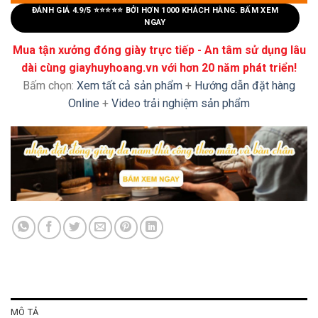
ĐÁNH GIÁ 4.9/5 ⭐⭐⭐⭐⭐ BỞI HƠN 1000 KHÁCH HÀNG. BẤM XEM
NGAY
Mua tận xưởng đóng giày trực tiếp - An tâm sử dụng lâu
dài cùng giayhuyhoang.vn với hơn 20 năm phát triển!
Bấm chọn:
Xem tất cả sản phẩm
+
Hướng dẫn đặt hàng
Online
+
Video trải nghiệm sản phẩm
MÔ TẢ