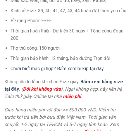
Màu sắc: Đen, nâu, bò, đỏ đô, navy, xám, Patina,….
Kích cở Size: 39, 40, 41, 42, 43, 44 hoặc đặt theo yêu cầu
Bề rộng Phom: E+EE
Thời gian hoàn thiện: Dự kiến 30 ngày + Tổng công đoạn:
200
Thợ thủ công: 150 người
Thời gian bảo hành: 12 tháng, bảo dưỡng Trọn đời
Chưa biết mặc gì hợp? Bấm xem bí kíp tại đây
Không cần lo lắng khi chọn Size giày.
Bấm xem bảng size
tại đây
. (
Đổi khi không vừa
). Ngại không hợp, hãy liên hệ
Zalo thử giày Online tại nhà
miễn phí
.
Giao hàng miễn phí với đơn >= 500.000 VND. Kiểm tra
trước khi trả tiền bởi bưu điện Việt Nam. Thời gian vận
chuyển 1-2 ngày tại TPHCM và 3-7 ngày tỉnh khác. Xem