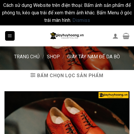
Cách sử dụng Website trên điện thoại: Bấm ảnh sản phẩm để
phóng to, kéo qua trái để xem thêm ảnh khác. Bấm Menu ở góc
trái màn hình.
Dismiss
Skip
to
content
TRANG CHỦ
/
SHOP
/
GIÀY TÂY NAM ĐẾ DA BÒ
BẤM CHỌN LỌC SẢN PHẨM