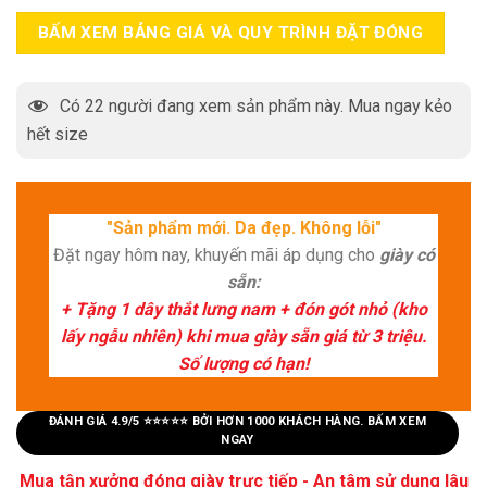
BẤM XEM BẢNG GIÁ VÀ QUY TRÌNH ĐẶT ĐÓNG
Có
22
người đang xem sản phẩm này. Mua ngay kẻo
hết size
"Sản phẩm mới. Da đẹp. Không lỗi"
Đặt ngay hôm nay, khuyến mãi áp dụng cho
giày có
sẵn:
+ Tặng 1 dây thắt lưng nam + đón gót nhỏ (kho
lấy ngẫu nhiên) khi mua giày sẵn giá từ 3 triệu.
Số lượng có hạn!
ĐÁNH GIÁ 4.9/5 ⭐⭐⭐⭐⭐ BỞI HƠN 1000 KHÁCH HÀNG. BẤM XEM
NGAY
Mua tận xưởng đóng giày trực tiếp - An tâm sử dụng lâu