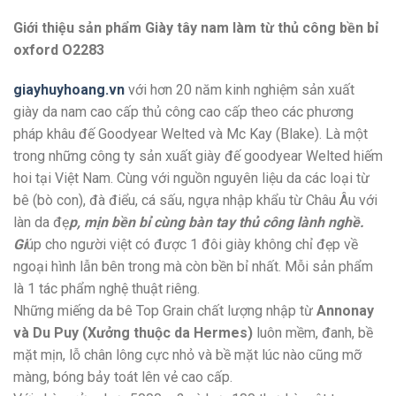
Giới thiệu sản phẩm Giày tây nam làm từ thủ công bền bỉ
oxford O2283
giayhuyhoang.vn
với hơn 20 năm kinh nghiệm sản xuất
giày da nam cao cấp thủ công cao cấp theo các phương
pháp khâu đế Goodyear Welted và Mc Kay (Blake). Là một
trong những công ty sản xuất giày đế goodyear Welted hiếm
hoi tại Việt Nam. Cùng với nguồn nguyên liệu da các loại từ
bê (bò con), đà điểu, cá sấu, ngựa nhập khẩu từ Châu Âu với
làn da đẹ
p, mịn bền bỉ cùng bàn tay thủ công lành nghề.
Gi
úp cho người việt có được 1 đôi giày không chỉ đẹp về
ngoại hình lẫn bên trong mà còn bền bỉ nhất. Mỗi sản phẩm
là 1 tác phẩm nghệ thuật riêng.
Những miếng da bê Top Grain chất lượng nhập từ
Annonay
và Du Puy (Xưởng thuộc da Hermes)
luôn mềm, đanh, bề
mặt mịn, lỗ chân lông cực nhỏ và bề mặt lúc nào cũng mỡ
màng, bóng bảy toát lên vẻ cao cấp.