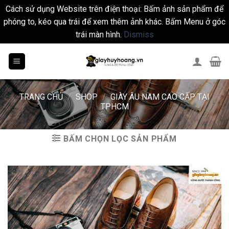
Cách sử dụng Website trên điện thoại: Bấm ảnh sản phẩm để
phóng to, kéo qua trái để xem thêm ảnh khác. Bấm Menu ở góc
trái màn hình.
Dismiss
Skip
to
content
TRANG CHỦ
/
SHOP
/
GIÀY ÂU NAM CAO CẤP TẠI
TPHCM
BẤM CHỌN LỌC SẢN PHẨM