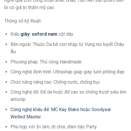
nghề qua 200 công đoạn khác nhau. Tạo nên sản phẩm bền
bỉ có giá trị thẩm mỹ cao.
Thông số kỹ thuật:
Kiểu
giày: oxford nam
cột dây
Bên ngoài: Thuộc Da bê con nhập từ Vùng núi tuyết Châu
Âu
Phương pháp: Thủ công Handmade
Công nghệ định hình: Ultrashap giúp giày luôn phồng đẹp
Chức năng nâng cao: Chống nước, chống bụi
Công nghệ đế: Đế da hoặc đế cao su chống trượt siêu êm
antislip
Công nghệ khâu đế: MC Kay Blake hoặc Goodyear
Welted Master
Phù hợp với: Đi làm, đi chơi, đám tiệc Party