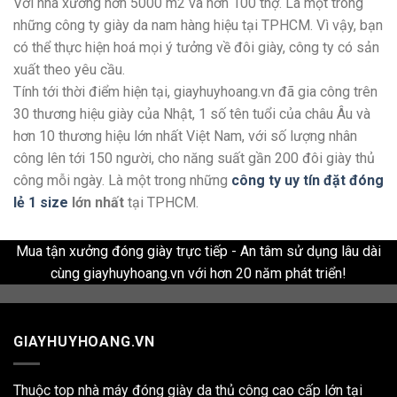
Với nhà xưởng hơn 5000 m2 và hơn 100 thợ. Là một trong
những công ty giày da nam hàng hiệu tại TPHCM. Vì vậy, bạn
có thể thực hiện hoá mọi ý tưởng về đôi giày, công ty có sản
xuất theo yêu cầu.
Tính tới thời điểm hiện tại, giayhuyhoang.vn đã gia công trên
30 thương hiệu giày của Nhật, 1 số tên tuổi của châu Âu và
hơn 10 thương hiệu lớn nhất Việt Nam, với số lượng nhân
công lên tới 150 người, cho năng suất gần 200 đôi giày thủ
công mỗi ngày. Là một trong những
công ty uy tín đặt đóng
lẻ 1 size
lớn nhất
tại TPHCM.
Mua tận xưởng đóng giày trực tiếp - An tâm sử dụng lâu dài
cùng giayhuyhoang.vn với hơn 20 năm phát triển!
GIAYHUYHOANG.VN
Thuộc top nhà máy đóng giày da thủ công cao cấp lớn tại