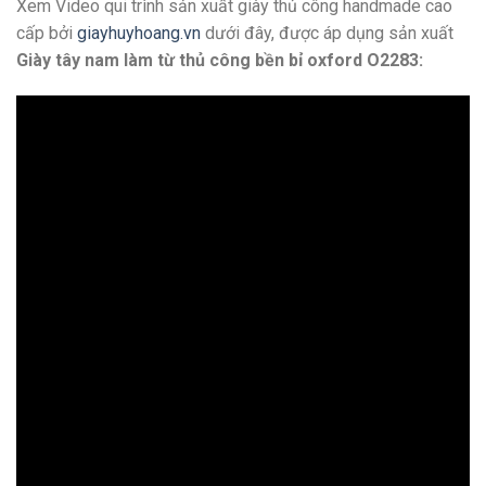
Xem Video qui trình sản xuất giày thủ công handmade cao
cấp bởi
giayhuyhoang.vn
dưới đây, được áp dụng sản xuất
Giày tây nam làm từ thủ công bền bỉ oxford O2283: