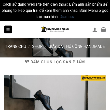
Cách sử dụng Website trên điện thoại: Bấm ảnh sản phẩm để
phóng to, kéo qua trái để xem thêm ảnh khác. Bấm Menu ở góc
trái màn hình.
Dismiss
Skip
to
content
TRANG CHỦ
/
SHOP
/
GIÀY DA THỦ CÔNG HANDMADE
BẤM CHỌN LỌC SẢN PHẨM