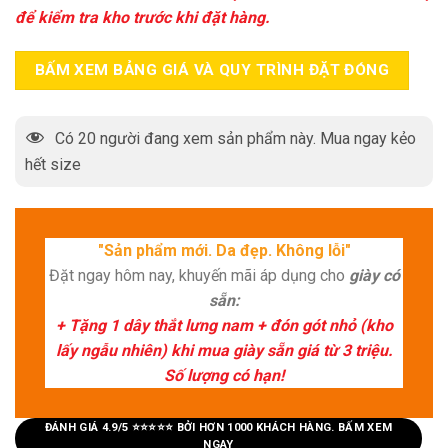
để kiểm tra kho trước khi đặt hàng.
BẤM XEM BẢNG GIÁ VÀ QUY TRÌNH ĐẶT ĐÓNG
Có
20
người đang xem sản phẩm này. Mua ngay kẻo
hết size
"Sản phẩm mới. Da đẹp. Không lỗi"
Đặt ngay hôm nay, khuyến mãi áp dụng cho
giày có
sẵn:
+ Tặng 1 dây thắt lưng nam + đón gót nhỏ (kho
lấy ngẫu nhiên) khi mua giày sẵn giá từ 3 triệu.
Số lượng có hạn!
ĐÁNH GIÁ 4.9/5 ⭐⭐⭐⭐⭐ BỞI HƠN 1000 KHÁCH HÀNG. BẤM XEM
NGAY