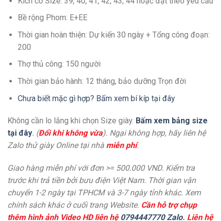
Kích cở Size: 39, 40, 41, 42, 43, 44 hoặc đặt theo yêu cầu
Bề rộng Phom: E+EE
Thời gian hoàn thiện: Dự kiến 30 ngày + Tổng công đoạn:
200
Thợ thủ công: 150 người
Thời gian bảo hành: 12 tháng, bảo dưỡng Trọn đời
Chưa biết mặc gì hợp? Bấm xem bí kíp tại đây
Không cần lo lắng khi chọn Size giày.
Bấm xem bảng size
tại đây
. (
Đổi khi không vừa
). Ngại không hợp, hãy liên hệ
Zalo thử giày Online tại nhà
miễn phí
.
Giao hàng miễn phí với đơn >= 500.000 VND. Kiểm tra
trước khi trả tiền bởi bưu điện Việt Nam. Thời gian vận
chuyển 1-2 ngày tại TPHCM và 3-7 ngày tỉnh khác. Xem
chính sách khác ở cuối trang Website.
Cần hỗ trợ chụp
thêm hình ảnh Video HD liên hệ
0794447770 Zalo
. Liên hệ