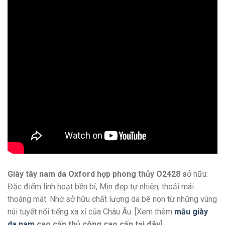
Giày tây nam da Oxford hợp phong thủy O2428 s
ở hữu:
Đặc điểm linh hoạt bền bỉ, Mịn đẹp tự nhiên, thoải mái
thoáng mát. Nhờ sở hữu chất lượng da bê non từ những vùng
núi tuyết nổi tiếng xa xỉ của Châu Âu. [Xem thêm
mẫu giày
da nam
cao cấp thủ công cao cấp
tại đây
]