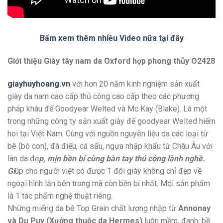
Bấm xem thêm nhiều Video nữa tại đây
Giới thiệu Giày tây nam da Oxford hợp phong thủy O2428
giayhuyhoang.vn
với hơn 20 năm kinh nghiệm sản xuất
giày da nam cao cấp thủ công cao cấp theo các phương
pháp khâu đế Goodyear Welted và Mc Kay (Blake). Là một
trong những công ty sản xuất giày đế goodyear Welted hiếm
hoi tại Việt Nam. Cùng với nguồn nguyên liệu da các loại từ
bê (bò con), đà điểu, cá sấu, ngựa nhập khẩu từ Châu Âu với
làn da đẹ
p, mịn bền bỉ cùng bàn tay thủ công lành nghề.
Gi
úp cho người việt có được 1 đôi giày không chỉ đẹp về
ngoại hình lẫn bên trong mà còn bền bỉ nhất. Mỗi sản phẩm
là 1 tác phẩm nghệ thuật riêng.
Những miếng da bê Top Grain chất lượng nhập từ
Annonay
và Du Puy (Xưởng thuộc da Hermes)
luôn mềm, đanh, bề