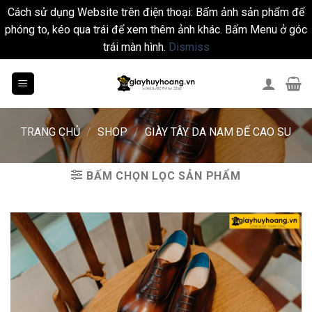
Cách sử dụng Website trên điện thoại: Bấm ảnh sản phẩm để
phóng to, kéo qua trái để xem thêm ảnh khác. Bấm Menu ở góc
trái màn hình.
Dismiss
Skip
to
content
TRANG CHỦ
/
SHOP
/
GIÀY TÂY DA NAM ĐẾ CAO SU
BẤM CHỌN LỌC SẢN PHẨM