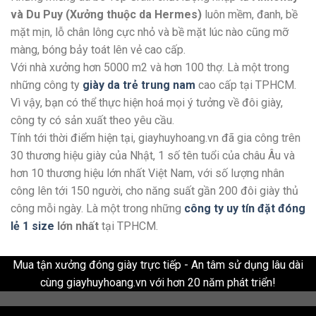
và Du Puy (Xưởng thuộc da Hermes)
luôn mềm, đanh, bề
mặt mịn, lỗ chân lông cực nhỏ và bề mặt lúc nào cũng mỡ
màng, bóng bảy toát lên vẻ cao cấp.
Với nhà xưởng hơn 5000 m2 và hơn 100 thợ. Là một trong
những công ty
giày da trẻ trung nam
cao cấp tại TPHCM.
Vì vậy, bạn có thể thực hiện hoá mọi ý tưởng về đôi giày,
công ty có sản xuất theo yêu cầu.
Tính tới thời điểm hiện tại, giayhuyhoang.vn đã gia công trên
30 thương hiệu giày của Nhật, 1 số tên tuổi của châu Âu và
hơn 10 thương hiệu lớn nhất Việt Nam, với số lượng nhân
công lên tới 150 người, cho năng suất gần 200 đôi giày thủ
công mỗi ngày. Là một trong những
công ty uy tín đặt đóng
lẻ 1 size
lớn nhất
tại TPHCM.
Mua tận xưởng đóng giày trực tiếp - An tâm sử dụng lâu dài
cùng giayhuyhoang.vn với hơn 20 năm phát triển!