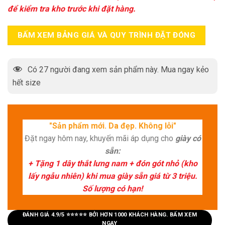
để kiểm tra kho trước khi đặt hàng.
BẤM XEM BẢNG GIÁ VÀ QUY TRÌNH ĐẶT ĐÓNG
Có
27
người đang xem sản phẩm này. Mua ngay kẻo
hết size
"Sản phẩm mới. Da đẹp. Không lỗi"
Đặt ngay hôm nay, khuyến mãi áp dụng cho
giày có
sẵn:
+ Tặng 1 dây thắt lưng nam + đón gót nhỏ (kho
lấy ngẫu nhiên) khi mua giày sẵn giá từ 3 triệu.
Số lượng có hạn!
ĐÁNH GIÁ 4.9/5 ⭐⭐⭐⭐⭐ BỞI HƠN 1000 KHÁCH HÀNG. BẤM XEM
NGAY