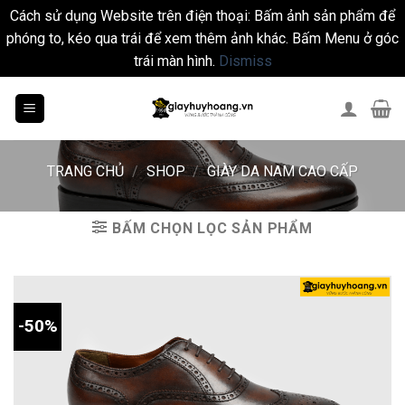
Cách sử dụng Website trên điện thoại: Bấm ảnh sản phẩm để
phóng to, kéo qua trái để xem thêm ảnh khác. Bấm Menu ở góc
trái màn hình.
Dismiss
Skip
to
content
TRANG CHỦ
/
SHOP
/
GIÀY DA NAM CAO CẤP
BẤM CHỌN LỌC SẢN PHẨM
-50%