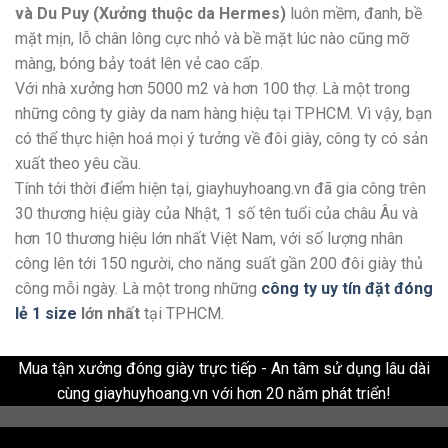
và Du Puy (Xưởng thuộc da Hermes)
luôn mềm, đanh, bề
mặt mịn, lỗ chân lông cực nhỏ và bề mặt lúc nào cũng mỡ
màng, bóng bảy toát lên vẻ cao cấp.
Với nhà xưởng hơn 5000 m2 và hơn 100 thợ. Là một trong
những công ty giày da nam hàng hiệu tại TPHCM. Vì vậy, bạn
có thể thực hiện hoá mọi ý tưởng về đôi giày, công ty có sản
xuất theo yêu cầu.
Tính tới thời điểm hiện tại, giayhuyhoang.vn đã gia công trên
30 thương hiệu giày của Nhật, 1 số tên tuổi của châu Âu và
hơn 10 thương hiệu lớn nhất Việt Nam, với số lượng nhân
công lên tới 150 người, cho năng suất gần 200 đôi giày thủ
công mỗi ngày. Là một trong những
công ty uy tín đặt đóng
lẻ 1 size
lớn nhất
tại TPHCM.
Mua tận xưởng đóng giày trực tiếp - An tâm sử dụng lâu dài
cùng giayhuyhoang.vn với hơn 20 năm phát triển!