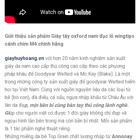
Giới thiệu sản phẩm Giày tây oxford nam đục lỗ wingtips
cánh chim M4 chính hãng
giayhuyhoang.vn
với hơn 20 năm kinh nghiệm sản xuất
giày da nam cao cấp thủ công cao cấp theo các phương
pháp khâu đế Goodyear Welted và Mc Kay (Blake). Là một
trong những công ty sản xuất giày đế goodyear Welted hiếm
hoi tại Việt Nam. Cùng với nguồn nguyên liệu da các loại từ
bê (bò con), đà điểu, cá sấu, ngựa nhập khẩu từ Châu Âu với
làn da đẹ
p, mịn bền bỉ cùng bàn tay thủ công lành nghề.
Gi
úp cho người việt có được 1 đôi giày không chỉ đẹp về
ngoại hình lẫn bên trong mà còn bền bỉ nhất. Mỗi sản phẩm
là 1 tác phẩm nghệ thuật riêng.
Những miếng da bê Top Grain chất lượng nhập từ
Annonay