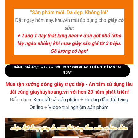
"Sản phẩm mới. Da đẹp. Không lỗi"
Đặt ngay hôm nay, khuyến mãi áp dụng cho
giày có
sẵn:
+ Tặng 1 dây thắt lưng nam + đón gót nhỏ (kho
lấy ngẫu nhiên) khi mua giày sẵn giá từ 3 triệu.
Số lượng có hạn!
ĐÁNH GIÁ 4.9/5 ⭐⭐⭐⭐⭐ BỞI HƠN 1000 KHÁCH HÀNG. BẤM XEM
NGAY
Mua tận xưởng đóng giày trực tiếp - An tâm sử dụng lâu
dài cùng giayhuyhoang.vn với hơn 20 năm phát triển!
Bấm chọn:
Xem tất cả sản phẩm
+
Hướng dẫn đặt hàng
Online
+
Video trải nghiệm sản phẩm