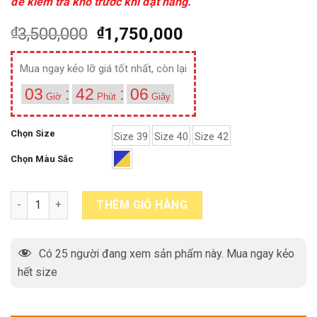
để kiểm tra kho trước khi đặt hàng.
₫
3,500,000
₫
1,750,000
Mua ngay kẻo lỡ giá tốt nhất, còn lại
03
:
42
:
05
Giờ
Phút
Giây
Chọn Size
Size 39
Size 40
Size 42
Chọn Màu Sắc
Giày tây oxford nam đục lỗ wingtips cánh chim M4 quantity
THÊM GIỎ HÀNG
Có
25
người đang xem sản phẩm này. Mua ngay kẻo
hết size