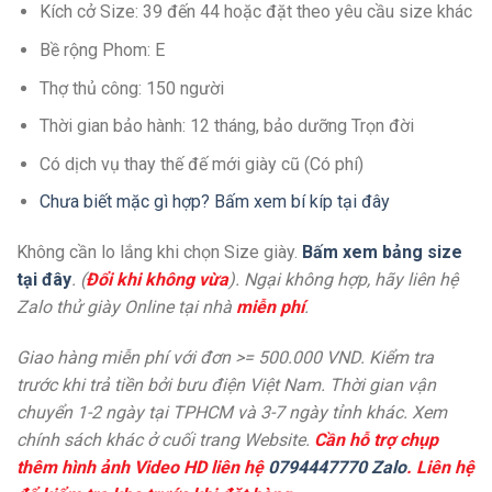
Kích cở Size: 39 đến 44 hoặc đặt theo yêu cầu size khác
Bề rộng Phom: E
Thợ thủ công: 150 người
Thời gian bảo hành: 12 tháng, bảo dưỡng Trọn đời
Có dịch vụ thay thế đế mới giày cũ (Có phí)
Chưa biết mặc gì hợp? Bấm xem bí kíp tại đây
Không cần lo lắng khi chọn Size giày.
Bấm xem bảng size
tại đây
. (
Đổi khi không vừa
). Ngại không hợp, hãy liên hệ
Zalo thử giày Online tại nhà
miễn phí
.
Giao hàng miễn phí với đơn >= 500.000 VND. Kiểm tra
trước khi trả tiền bởi bưu điện Việt Nam. Thời gian vận
chuyển 1-2 ngày tại TPHCM và 3-7 ngày tỉnh khác. Xem
chính sách khác ở cuối trang Website.
Cần hỗ trợ chụp
thêm hình ảnh Video HD liên hệ
0794447770 Zalo
. Liên hệ