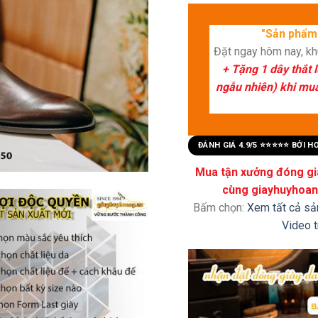
"Sản phẩm 
Đặt ngay hôm nay, k
+ Tặng 1 dây thắt 
ngẫu nhiên) khi mua 
ĐÁNH GIÁ 4.9/5 ⭐⭐⭐⭐⭐ BỞI 
Mua tận xưởng đóng già
cùng giayhuyhoang
Bấm chọn:
Xem tất cả s
Video 