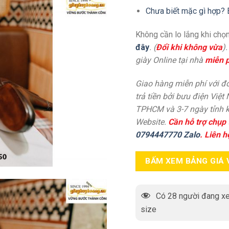
Chưa biết mặc gì hợp? 
Không cần lo lắng khi chọn
đây
. (
Đổi khi không vừa
)
giày Online tại nhà
miễn p
Giao hàng miễn phí với đơ
trả tiền bởi bưu điện Việt
TPHCM và 3-7 ngày tỉnh k
Website.
Cần hỗ trợ chụp 
0794447770 Zalo
. Liên h
BẤM XEM BẢNG GIÁ 
Có
28
người đang xe
size