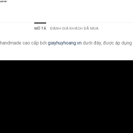
MÔ TẢ
ĐÁNH GIÁ KHÁCH ĐÃ MUA
g handmade cao cấp bởi
giayhuyhoang.vn
dưới đây, được áp dụng 