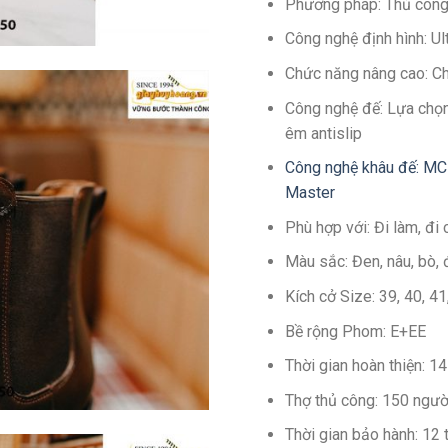
Phương pháp: Thủ côn
Công nghệ định hình: U
Chức năng nâng cao: C
Công nghệ đế: Lựa chọn
êm antislip
Công nghệ khâu đế: MC
Master
Phù hợp với: Đi làm, đi 
Màu sắc: Đen, nâu, bò, 
Kích cở Size: 39, 40, 4
Bề rộng Phom: E+EE
Thời gian hoàn thiện: 
Thợ thủ công: 150 ngườ
Thời gian bảo hành: 12