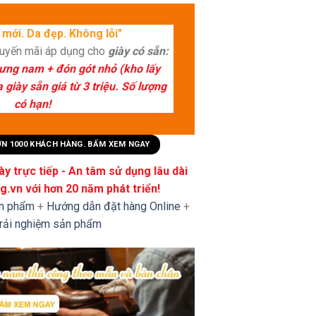
mới. Da đẹp. Không lỗi"
huyến mãi áp dụng cho
giày có sẵn:
lưng nam + đón gót nhỏ (kho lấy
giày sẵn giá từ 3 triệu. Số lượng
có hạn!
HƠN 1000 KHÁCH HÀNG. BẤM XEM NGAY
y trực tiếp - An tâm sử dụng lâu dài
.vn với hơn 20 năm phát triển!
ản phẩm
+
Hướng dẫn đặt hàng Online
+
trải nghiệm sản phẩm