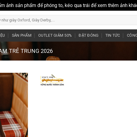
ấm ảnh sản phẩm để phóng to, kéo qua trái để xem thêm ảnh khá
IỆU
SẢN PHẨM
OUTLET GIẢM 50%
ĐẶT ĐÓNG
TIN TỨC
CÔNG
NAM TRẺ TRUNG 2026