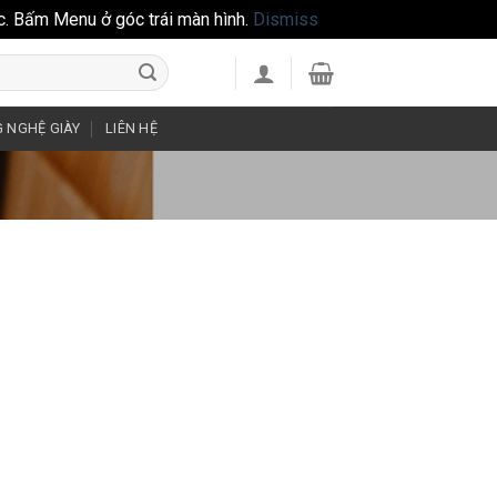
c. Bấm Menu ở góc trái màn hình.
Dismiss
 NGHỆ GIÀY
LIÊN HỆ