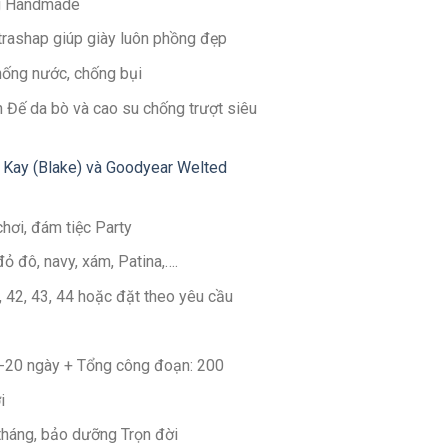
g Handmade
ltrashap giúp giày luôn phồng đẹp
hống nước, chống bụi
 Đế da bò và cao su chống trượt siêu
 Kay (Blake) và Goodyear Welted
chơi, đám tiệc Party
đỏ đô, navy, xám, Patina,….
1, 42, 43, 44 hoặc đặt theo yêu cầu
14-20 ngày + Tổng công đoạn: 200
i
 tháng, bảo dưỡng Trọn đời