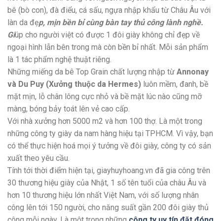
bê (bò con), đà điểu, cá sấu, ngựa nhập khẩu từ Châu Âu với
làn da đẹ
p, mịn bền bỉ cùng bàn tay thủ công lành nghề.
Gi
úp cho người việt có được 1 đôi giày không chỉ đẹp về
ngoại hình lẫn bên trong mà còn bền bỉ nhất. Mỗi sản phẩm
là 1 tác phẩm nghệ thuật riêng.
Những miếng da bê Top Grain chất lượng nhập từ
Annonay
và Du Puy (Xưởng thuộc da Hermes)
luôn mềm, đanh, bề
mặt mịn, lỗ chân lông cực nhỏ và bề mặt lúc nào cũng mỡ
màng, bóng bảy toát lên vẻ cao cấp.
Với nhà xưởng hơn 5000 m2 và hơn 100 thợ. Là một trong
những công ty giày da nam hàng hiệu tại TPHCM. Vì vậy, bạn
có thể thực hiện hoá mọi ý tưởng về đôi giày, công ty có sản
xuất theo yêu cầu.
Tính tới thời điểm hiện tại, giayhuyhoang.vn đã gia công trên
30 thương hiệu giày của Nhật, 1 số tên tuổi của châu Âu và
hơn 10 thương hiệu lớn nhất Việt Nam, với số lượng nhân
công lên tới 150 người, cho năng suất gần 200 đôi giày thủ
công mỗi ngày. Là một trong những
công ty uy tín đặt đóng