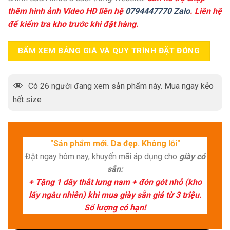
thêm hình ảnh Video HD liên hệ
0794447770 Zalo
. Liên hệ
để kiểm tra kho trước khi đặt hàng.
BẤM XEM BẢNG GIÁ VÀ QUY TRÌNH ĐẶT ĐÓNG
Có
26
người đang xem sản phẩm này. Mua ngay kẻo
hết size
"Sản phẩm mới. Da đẹp. Không lỗi"
Đặt ngay hôm nay, khuyến mãi áp dụng cho
giày có
sẵn:
+ Tặng 1 dây thắt lưng nam + đón gót nhỏ (kho
lấy ngẫu nhiên) khi mua giày sẵn giá từ 3 triệu.
Số lượng có hạn!