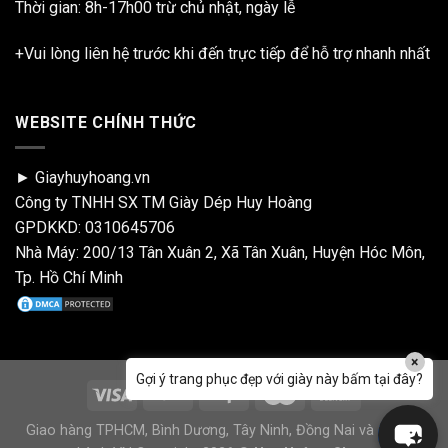
Thời gian: 8h-17h00 trừ chủ nhật, ngày lễ
+Vui lòng liên hệ trước khi đến trực tiếp để hỗ trợ nhanh nhất
WEBSITE CHÍNH THỨC
► Giayhuyhoang.vn
Công ty TNHH SX TM Giày Dép Huy Hoàng
GPDKKD: 0310645706
Nhà Máy: 200/13 Tân Xuân 2, Xã Tân Xuân, Huyện Hóc Môn,
Tp. Hồ Chí Minh
×
Gợi ý trang phục đẹp với giày này bấm tại đây?
Giao hàng TPHCM, Bình Dương, Tây Ninh, Đồng Nai và 64 tỉnh