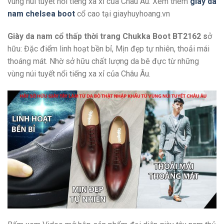
vùng núi tuyết nổi tiếng xa xỉ của Châu Âu. Xem thêm
giày da
nam chelsea boot
cổ cao tại giayhuyhoang.vn
Giày da nam cổ thấp thời trang Chukka Boot BT2162 s
ở
hữu: Đặc điểm linh hoạt bền bỉ, Mịn đẹp tự nhiên, thoải mái
thoáng mát. Nhờ sở hữu chất lượng da bê đực từ những
vùng núi tuyết nổi tiếng xa xỉ của Châu Âu.