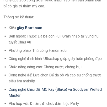
nghề qua 200 công đoạn khác nhau. Tạo nên sản phẩm bền
bỉ có giá trị thẩm mỹ cao.
Thông số kỹ thuật:
Kiểu
giày Boot nam
Bên ngoài: Thuộc Da bê con Full Grain nhập từ Vùng núi
tuyết Châu Âu
Phương pháp: Thủ công Handmade
Công nghệ định hình: Ultrashap giúp giày luôn phồng đẹp
Chức năng nâng cao: Chống nước, chống bụi
Công nghệ đế: Lựa chọn Đế da bò và cao su chống trượt
siêu êm antislip
Công nghệ khâu đế: MC Kay (Blake) và Goodyear Welted
Master
Phù hợp với: Đi làm, đi chơi, đám tiệc Party