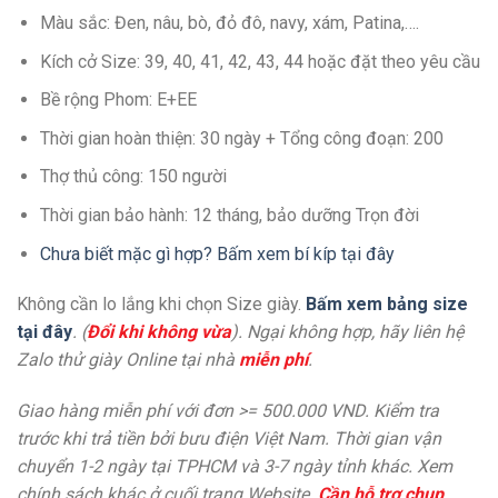
Màu sắc: Đen, nâu, bò, đỏ đô, navy, xám, Patina,….
Kích cở Size: 39, 40, 41, 42, 43, 44 hoặc đặt theo yêu cầu
Bề rộng Phom: E+EE
Thời gian hoàn thiện: 30 ngày + Tổng công đoạn: 200
Thợ thủ công: 150 người
Thời gian bảo hành: 12 tháng, bảo dưỡng Trọn đời
Chưa biết mặc gì hợp? Bấm xem bí kíp tại đây
Không cần lo lắng khi chọn Size giày.
Bấm xem bảng size
tại đây
. (
Đổi khi không vừa
). Ngại không hợp, hãy liên hệ
Zalo thử giày Online tại nhà
miễn phí
.
Giao hàng miễn phí với đơn >= 500.000 VND. Kiểm tra
trước khi trả tiền bởi bưu điện Việt Nam. Thời gian vận
chuyển 1-2 ngày tại TPHCM và 3-7 ngày tỉnh khác. Xem
chính sách khác ở cuối trang Website.
Cần hỗ trợ chụp