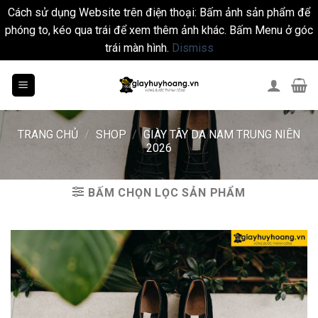
Cách sử dụng Website trên điện thoại: Bấm ảnh sản phẩm để
phóng to, kéo qua trái để xem thêm ảnh khác. Bấm Menu ở góc
trái màn hình.
Dismiss
Skip
to
content
TRANG CHỦ
/
SHOP
/
GIÀY TÂY DA NAM TRUNG NIÊN
2026
BẤM CHỌN LỌC SẢN PHẨM