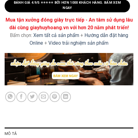
ĐÁNH GIÁ 4.9/5 ⭐⭐⭐⭐⭐ BỞI HƠN 1000 KHÁCH HÀNG. BẤM XEM
NGAY
Mua tận xưởng đóng giày trực tiếp - An tâm sử dụng lâu
dài cùng giayhuyhoang.vn với hơn 20 năm phát triển!
Bấm chọn:
Xem tất cả sản phẩm
+
Hướng dẫn đặt hàng
Online
+
Video trải nghiệm sản phẩm
MÔ TẢ