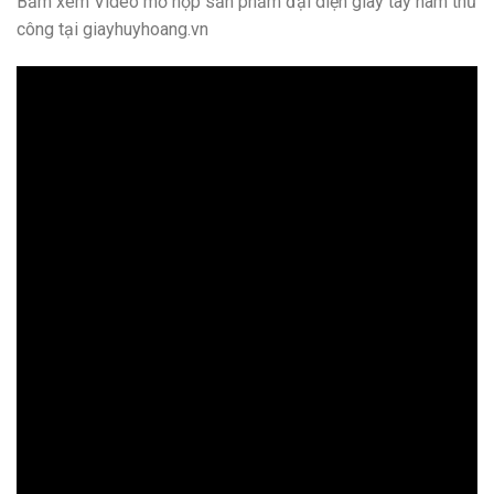
Bấm xem Video mở hộp sản phẩm đại diện giày tây nam thủ
công tại giayhuyhoang.vn