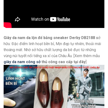
Giày da nam da lộn đế bằng sneaker Derby DB2188 s
ở
hữu: Đặc điểm linh hoạt bền bỉ, Mịn đẹp tự nhiên, thoải mái
thoáng mát. Nhờ sở hữu chất lượng da bê đực từ những
vùng núi tuyết nổi tiếng xa xỉ của Châu Âu. [Xem thêm mẫu
giày da nam công sở
thủ công cao cấp
tại đây
]