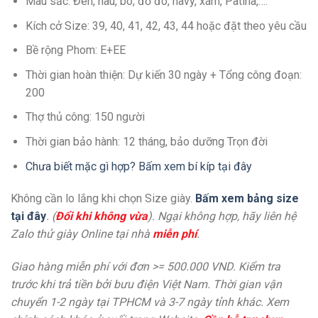
Màu sắc: Đen, nâu, bò, đỏ đô, navy, xám, Patina,….
Kích cở Size: 39, 40, 41, 42, 43, 44 hoặc đặt theo yêu cầu
Bề rộng Phom: E+EE
Thời gian hoàn thiện: Dự kiến 30 ngày + Tổng công đoạn:
200
Thợ thủ công: 150 người
Thời gian bảo hành: 12 tháng, bảo dưỡng Trọn đời
Chưa biết mặc gì hợp? Bấm xem bí kíp tại đây
Không cần lo lắng khi chọn Size giày.
Bấm xem bảng size
tại đây
. (
Đổi khi không vừa
). Ngại không hợp, hãy liên hệ
Zalo thử giày Online tại nhà
miễn phí
.
Giao hàng miễn phí với đơn >= 500.000 VND. Kiểm tra
trước khi trả tiền bởi bưu điện Việt Nam. Thời gian vận
chuyển 1-2 ngày tại TPHCM và 3-7 ngày tỉnh khác. Xem