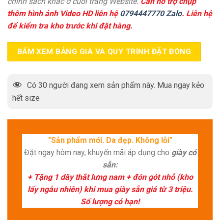
chính sách khác ở cuối trang Website.
Cần hỗ trợ chụp
thêm hình ảnh Video HD liên hệ
0794447770 Zalo
. Liên hệ
để kiểm tra kho trước khi đặt hàng.
BẤM XEM BẢNG GIÁ VÀ QUY TRÌNH ĐẶT ĐÓNG
Có
30
người đang xem sản phẩm này. Mua ngay kẻo
hết size
"Sản phẩm mới. Da đẹp. Không lỗi"
Đặt ngay hôm nay, khuyến mãi áp dụng cho
giày có
sẵn:
+ Tặng 1 dây thắt lưng nam + đón gót nhỏ (kho
lấy ngẫu nhiên) khi mua giày sẵn giá từ 3 triệu.
Số lượng có hạn!