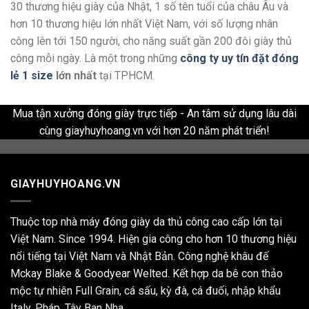
30 thương hiệu giày của Nhật, 1 số tên tuổi của châu Âu và
hơn 10 thương hiệu lớn nhất Việt Nam, với số lượng nhân
công lên tới 150 người, cho năng suất gần 200 đôi giày thủ
công mỗi ngày. Là một trong những
công ty uy tín đặt đóng
lẻ 1 size
lớn nhất
tại TPHCM.
Mua tận xưởng đóng giày trực tiếp - An tâm sử dụng lâu dài
cùng giayhuyhoang.vn với hơn 20 năm phát triển!
GIAYHUYHOANG.VN
Thuộc top nhà máy đóng giày da thủ công cao cấp lớn tại
Việt Nam. Since 1994. Hiện gia công cho hơn 10 thương hiệu
nổi tiếng tại Việt Nam và Nhật Bản. Công nghệ khâu đế
Mckay Blake & Goodyear Welted. Kết hợp da bê con thảo
mộc tự nhiên Full Grain, cá sấu, kỳ đà, cá đuối, nhập khẩu
Italy, Pháp, Tây Ban Nha,...