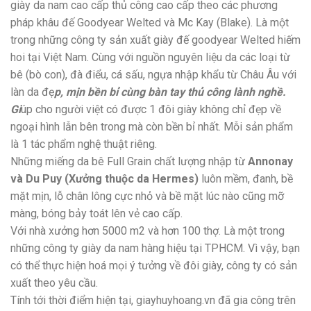
giày da nam cao cấp thủ công cao cấp theo các phương
pháp khâu đế Goodyear Welted và Mc Kay (Blake). Là một
trong những công ty sản xuất giày đế goodyear Welted hiếm
hoi tại Việt Nam. Cùng với nguồn nguyên liệu da các loại từ
bê (bò con), đà điểu, cá sấu, ngựa nhập khẩu từ Châu Âu với
làn da đẹ
p, mịn bền bỉ cùng bàn tay thủ công lành nghề.
Gi
úp cho người việt có được 1 đôi giày không chỉ đẹp về
ngoại hình lẫn bên trong mà còn bền bỉ nhất. Mỗi sản phẩm
là 1 tác phẩm nghệ thuật riêng.
Những miếng da bê Full Grain chất lượng nhập từ
Annonay
và Du Puy (Xưởng thuộc da Hermes)
luôn mềm, đanh, bề
mặt mịn, lỗ chân lông cực nhỏ và bề mặt lúc nào cũng mỡ
màng, bóng bảy toát lên vẻ cao cấp.
Với nhà xưởng hơn 5000 m2 và hơn 100 thợ. Là một trong
những công ty giày da nam hàng hiệu tại TPHCM. Vì vậy, bạn
có thể thực hiện hoá mọi ý tưởng về đôi giày, công ty có sản
xuất theo yêu cầu.
Tính tới thời điểm hiện tại, giayhuyhoang.vn đã gia công trên