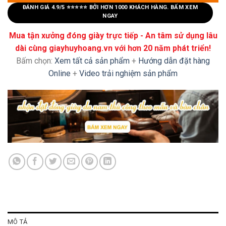
ĐÁNH GIÁ 4.9/5 ⭐⭐⭐⭐⭐ BỞI HƠN 1000 KHÁCH HÀNG. BẤM XEM
NGAY
Mua tận xưởng đóng giày trực tiếp - An tâm sử dụng lâu
dài cùng giayhuyhoang.vn với hơn 20 năm phát triển!
Bấm chọn:
Xem tất cả sản phẩm
+
Hướng dẫn đặt hàng
Online
+
Video trải nghiệm sản phẩm
MÔ TẢ