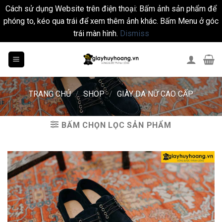
Cách sử dụng Website trên điện thoại: Bấm ảnh sản phẩm để
phóng to, kéo qua trái để xem thêm ảnh khác. Bấm Menu ở góc
trái màn hình.
Dismiss
Skip
to
content
TRANG CHỦ
/
SHOP
/
GIÀY DA NỮ CAO CẤP
BẤM CHỌN LỌC SẢN PHẨM