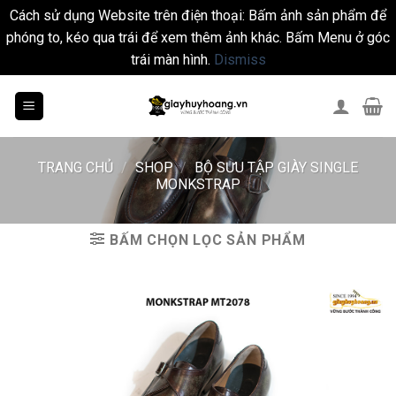
Cách sử dụng Website trên điện thoại: Bấm ảnh sản phẩm để
phóng to, kéo qua trái để xem thêm ảnh khác. Bấm Menu ở góc
trái màn hình.
Dismiss
Skip
to
content
TRANG CHỦ
/
SHOP
/
BỘ SƯU TẬP GIÀY SINGLE
MONKSTRAP
BẤM CHỌN LỌC SẢN PHẨM