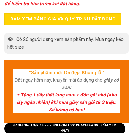
để kiểm tra kho trước khi đặt hàng.
BẤM XEM BẢNG GIÁ VÀ QUY TRÌNH ĐẶT ĐÓNG
Có
26
người đang xem sản phẩm này. Mua ngay kẻo
hết size
"Sản phẩm mới. Da đẹp. Không lỗi"
Đặt ngay hôm nay, khuyến mãi áp dụng cho
giày có
sẵn:
+ Tặng 1 dây thắt lưng nam + đón gót nhỏ (kho
lấy ngẫu nhiên) khi mua giày sẵn giá từ 3 triệu.
Số lượng có hạn!
ĐÁNH GIÁ 4.9/5 ⭐⭐⭐⭐⭐ BỞI HƠN 1000 KHÁCH HÀNG. BẤM XEM
NGAY