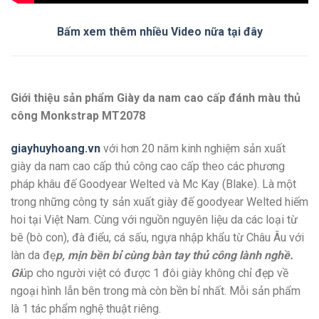
Bấm xem thêm nhiều Video nữa tại đây
Giới thiệu sản phẩm Giày da nam cao cấp đánh màu thủ
công Monkstrap MT2078
giayhuyhoang.vn
với hơn 20 năm kinh nghiệm sản xuất
giày da nam cao cấp thủ công cao cấp theo các phương
pháp khâu đế Goodyear Welted và Mc Kay (Blake). Là một
trong những công ty sản xuất giày đế goodyear Welted hiếm
hoi tại Việt Nam. Cùng với nguồn nguyên liệu da các loại từ
bê (bò con), đà điểu, cá sấu, ngựa nhập khẩu từ Châu Âu với
làn da đẹ
p, mịn bền bỉ cùng bàn tay thủ công lành nghề.
Gi
úp cho người việt có được 1 đôi giày không chỉ đẹp về
ngoại hình lẫn bên trong mà còn bền bỉ nhất. Mỗi sản phẩm
là 1 tác phẩm nghệ thuật riêng.