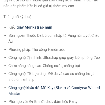
tay người thợ lành nghề qua 200 công đoạn khác nhau. Tạo
nên sản phẩm bền bỉ có giá trị thẩm mỹ cao.
Thông số kỹ thuật:
Kiểu
giày Monkstrap nam
Bên ngoài: Thuộc Da bê con nhập từ Vùng núi tuyết Châu
Âu
Phương pháp: Thủ công Handmade
Công nghệ định hình: Ultrashap giúp giày luôn phồng đẹp
Chức năng nâng cao: Chống nước, chống bụi
Công nghệ đế: Lựa chọn Đế da và cao su chống trượt
siêu êm antislip
Công nghệ khâu đế: MC Kay (Blake) và Goodyear Welted
Master
Phù hợp với: Đi làm, đi chơi, đám tiệc Party