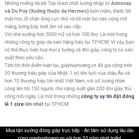
Những miếng da bê Top Grain chất lượng nhập từ
Annonay
và Du Puy (Xưởng thuộc da Hermes)
luôn mềm, đanh, bề
mặt mịn, lỗ chân lông cực nhỏ và bề mặt lúc nào cũng mỡ
màng, bóng bảy toát lên vẻ cao cấp.
Với nhà xưởng hơn 5000 m2 và hơn 100 thợ. Là một trong
những công ty giày da nam hàng hiệu tại TPHCM. Vì vậy, bạn
có thể thực hiện hoá mọi ý tưởng về đôi giày, công ty có sản
xuất theo yêu cầu.
Tính tới thời điểm hiện tại, giayhuyhoang.vn đã gia công trên
30 thương hiệu giày của Nhật, 1 số tên tuổi của châu Âu và
hơn 10 thương hiệu lớn nhất Việt Nam, với số lượng nhân
công lên tới 150 người, cho năng suất gần 200 đôi giày thủ
công mỗi ngày. Là một trong những
công ty uy tín đặt đóng
lẻ 1 size
lớn nhất
tại TPHCM.
Mua tận xưởng đóng giày trực tiếp - An tâm sử dụng lâu dài
cùng giayhuyhoang.vn với hơn 20 năm phát triển!