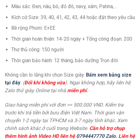
Màu sắc: Đen, nâu, bò, đỏ đô, navy, xám, Patina,….
Kích cở Size: 39, 40, 41, 42, 43, 44 hoặc đặt theo yêu cầu
Bề rộng Phom: E+EE
Thời gian hoàn thiện: 14-20 ngày + Tổng công đoạn: 200
Thợ thủ công: 150 người
Thời gian bảo hành: 12 tháng, bảo dưỡng Trọn đời
Không cần lo lắng khi chọn Size giày.
Bấm xem bảng size
tại đây
. (
Đổi khi không vừa
). Ngại không hợp, hãy liên hệ
Zalo thử giày Online tại nhà
miễn phí
.
Giao hàng miễn phí với đơn >= 500.000 VND. Kiểm tra
trước khi trả tiền bởi bưu điện Việt Nam. Thời gian vận
chuyển 1-2 ngày tại TPHCM và 3-7 ngày tỉnh khác. Xem
chính sách khác ở cuối trang Website.
Cần hỗ trợ chụp
thêm hình ảnh Video HD liên hệ
0794447770 Zalo
. Liên hệ