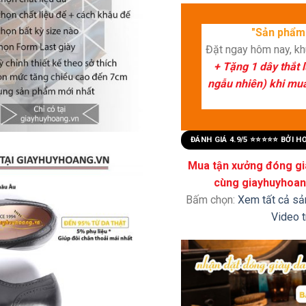
"Sản phẩm 
Đặt ngay hôm nay, k
+ Tặng 1 dây thắt 
ngẫu nhiên) khi mua 
ĐÁNH GIÁ 4.9/5 ⭐⭐⭐⭐⭐ BỞI 
Mua tận xưởng đóng già
cùng giayhuyhoang
Bấm chọn:
Xem tất cả s
Video 