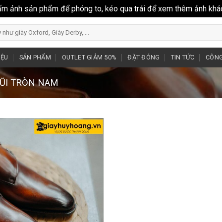
ấm ảnh sản phẩm để phóng to, kéo qua trái để xem thêm ảnh khá
IỆU
SẢN PHẨM
OUTLET GIẢM 50%
ĐẶT ĐÓNG
TIN TỨC
CÔNG
MŨI TRÒN NAM