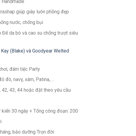
g Handmade
ltrashap giúp giày luôn phồng đẹp
hống nước, chống bụi
 Đế da bò và cao su chống trượt siêu
 Kay (Blake) và Goodyear Welted
chơi, đám tiệc Party
đỏ đô, navy, xám, Patina,….
1, 42, 43, 44 hoặc đặt theo yêu cầu
Dự kiến 30 ngày + Tổng công đoạn: 200
i
 tháng, bảo dưỡng Trọn đời