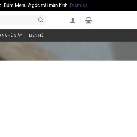
c. Bấm Menu ở góc trái màn hình.
Dismiss
 NGHỆ GIÀY
LIÊN HỆ