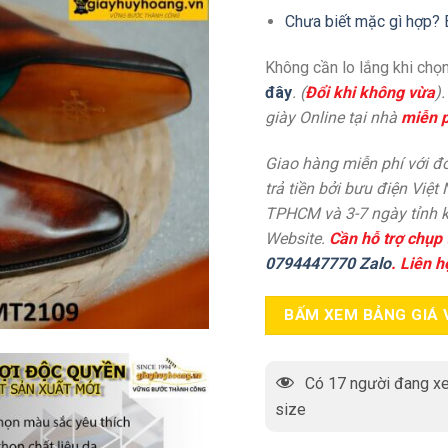
Chưa biết mặc gì hợp? 
Không cần lo lắng khi chọn
đây
. (
Đổi khi không vừa
)
giày Online tại nhà
miễn p
Giao hàng miễn phí với đơ
trả tiền bởi bưu điện Việt
TPHCM và 3-7 ngày tỉnh k
Website.
Cần hỗ trợ chụp 
0794447770 Zalo
. Liên h
BẤM XEM BẢNG GIÁ 
Có
17
người đang xe
size