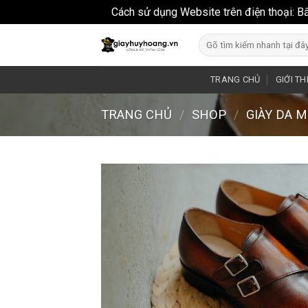
Cách sử dụng Website trên điện thoại: B
Skip
Search
to
for:
content
TRANG CHỦ
GIỚI TH
TRANG CHỦ
/
SHOP
/
GIÀY DA 