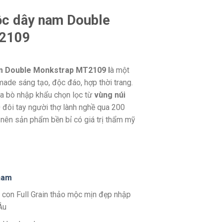
ộc dây nam Double
2109
m Double Monkstrap MT2109 l
à một
ade sáng tạo, độc đáo, hợp thời trang.
da bò nhập khẩu chọn lọc từ
vùng núi
đôi tay người thợ lành nghề qua 200
nên sản phẩm bền bỉ có giá trị thẩm mỹ
nam
 con Full Grain thảo mộc mịn đẹp nhập
Âu