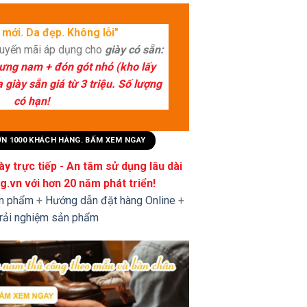
mới. Da đẹp. Không lỗi"
huyến mãi áp dụng cho
giày có sẵn:
lưng nam + đón gót nhỏ (kho lấy
giày sẵn giá từ 3 triệu. Số lượng
có hạn!
HƠN 1000 KHÁCH HÀNG. BẤM XEM NGAY
y trực tiếp - An tâm sử dụng lâu dài
.vn với hơn 20 năm phát triển!
ản phẩm
+
Hướng dẫn đặt hàng Online
+
trải nghiệm sản phẩm