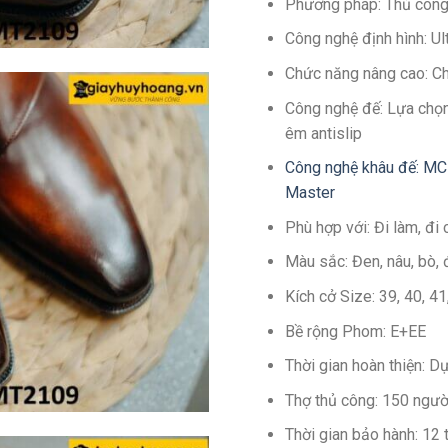
Phương pháp: Thủ côn
Công nghệ định hình: U
Chức năng nâng cao: C
Công nghệ đế: Lựa chọn
êm antislip
Công nghệ khâu đế: MC
Master
Phù hợp với: Đi làm, đi 
Màu sắc: Đen, nâu, bò, 
Kích cở Size: 39, 40, 4
Bề rộng Phom: E+EE
Thời gian hoàn thiện: 
Thợ thủ công: 150 ngườ
Thời gian bảo hành: 12