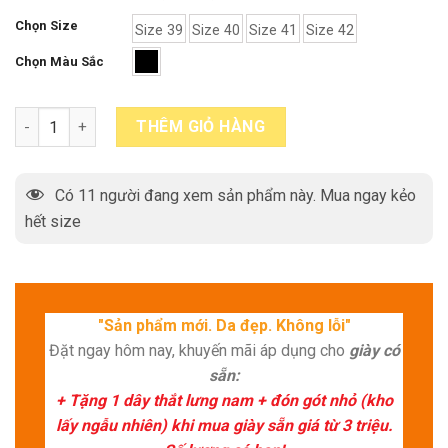
Chọn Size
Size 39
Size 40
Size 41
Size 42
Chọn Màu Sắc
Giày da nam công an bộ đội đế da bò Oxford GR2011 quantity
THÊM GIỎ HÀNG
Có
11
người đang xem sản phẩm này. Mua ngay kẻo
hết size
"Sản phẩm mới. Da đẹp. Không lỗi"
Đặt ngay hôm nay, khuyến mãi áp dụng cho
giày có
sẵn:
+ Tặng 1 dây thắt lưng nam + đón gót nhỏ (kho
lấy ngẫu nhiên) khi mua giày sẵn giá từ 3 triệu.