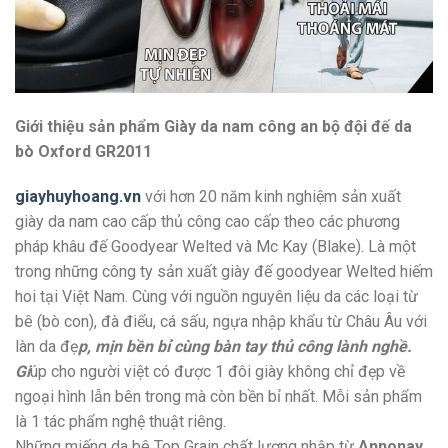
Giới thiệu sản phẩm Giày da nam công an bộ đội đế da
bò Oxford GR2011
giayhuyhoang.vn
với hơn 20 năm kinh nghiệm sản xuất
giày da nam cao cấp thủ công cao cấp theo các phương
pháp khâu đế Goodyear Welted và Mc Kay (Blake). Là một
trong những công ty sản xuất giày đế goodyear Welted hiếm
hoi tại Việt Nam. Cùng với nguồn nguyên liệu da các loại từ
bê (bò con), đà điểu, cá sấu, ngựa nhập khẩu từ Châu Âu với
làn da đẹ
p, mịn bền bỉ cùng bàn tay thủ công lành nghề.
Gi
úp cho người việt có được 1 đôi giày không chỉ đẹp về
ngoại hình lẫn bên trong mà còn bền bỉ nhất. Mỗi sản phẩm
là 1 tác phẩm nghệ thuật riêng.
Những miếng da bê Top Grain chất lượng nhập từ
Annonay