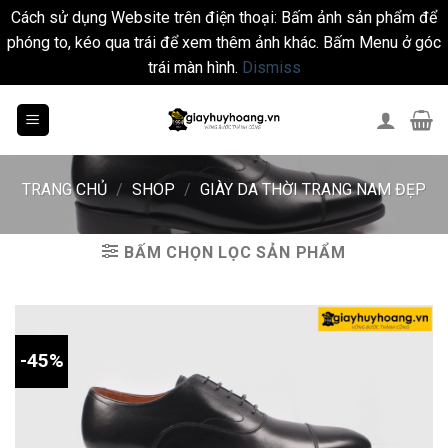
Cách sử dụng Website trên điện thoại: Bấm ảnh sản phẩm để
phóng to, kéo qua trái để xem thêm ảnh khác. Bấm Menu ở góc
trái màn hình.
Dismiss
Skip
to
content
TRANG CHỦ
/
SHOP
/
GIÀY DA THỜI TRANG NAM ĐẸP
BẤM CHỌN LỌC SẢN PHẨM
-45%