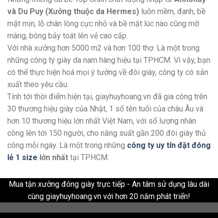
và Du Puy (Xưởng thuộc da Hermes)
luôn mềm, đanh, bề
mặt mịn, lỗ chân lông cực nhỏ và bề mặt lúc nào cũng mỡ
màng, bóng bảy toát lên vẻ cao cấp.
Với nhà xưởng hơn 5000 m2 và hơn 100 thợ. Là một trong
những công ty giày da nam hàng hiệu tại TPHCM. Vì vậy, bạn
có thể thực hiện hoá mọi ý tưởng về đôi giày, công ty có sản
xuất theo yêu cầu.
Tính tới thời điểm hiện tại, giayhuyhoang.vn đã gia công trên
30 thương hiệu giày của Nhật, 1 số tên tuổi của châu Âu và
hơn 10 thương hiệu lớn nhất Việt Nam, với số lượng nhân
công lên tới 150 người, cho năng suất gần 200 đôi giày thủ
công mỗi ngày. Là một trong những
công ty uy tín đặt đóng
lẻ 1 size
lớn nhất
tại TPHCM.
Mua tận xưởng đóng giày trực tiếp - An tâm sử dụng lâu dài
cùng giayhuyhoang.vn với hơn 20 năm phát triển!