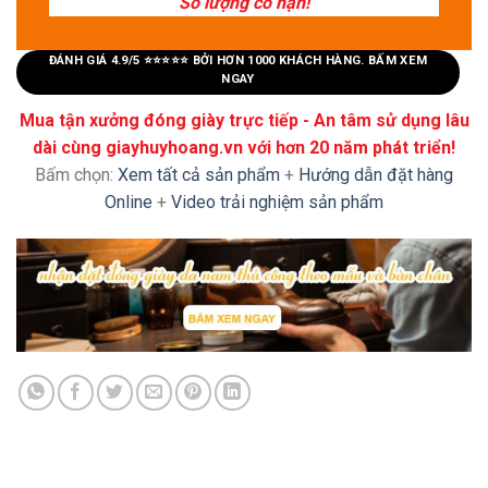
Số lượng có hạn!
ĐÁNH GIÁ 4.9/5 ⭐⭐⭐⭐⭐ BỞI HƠN 1000 KHÁCH HÀNG. BẤM XEM
NGAY
Mua tận xưởng đóng giày trực tiếp - An tâm sử dụng lâu
dài cùng giayhuyhoang.vn với hơn 20 năm phát triển!
Bấm chọn:
Xem tất cả sản phẩm
+
Hướng dẫn đặt hàng
Online
+
Video trải nghiệm sản phẩm