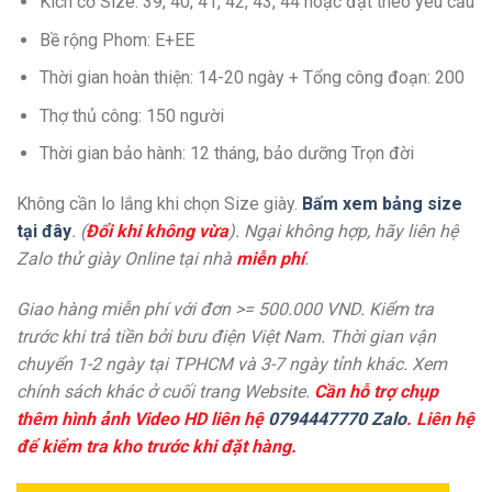
Kích cở Size: 39, 40, 41, 42, 43, 44 hoặc đặt theo yêu cầu
Bề rộng Phom: E+EE
Thời gian hoàn thiện: 14-20 ngày + Tổng công đoạn: 200
Thợ thủ công: 150 người
Thời gian bảo hành: 12 tháng, bảo dưỡng Trọn đời
Không cần lo lắng khi chọn Size giày.
Bấm xem bảng size
tại đây
. (
Đổi khi không vừa
). Ngại không hợp, hãy liên hệ
Zalo thử giày Online tại nhà
miễn phí
.
Giao hàng miễn phí với đơn >= 500.000 VND. Kiểm tra
trước khi trả tiền bởi bưu điện Việt Nam. Thời gian vận
chuyển 1-2 ngày tại TPHCM và 3-7 ngày tỉnh khác. Xem
chính sách khác ở cuối trang Website.
Cần hỗ trợ chụp
thêm hình ảnh Video HD liên hệ
0794447770 Zalo
. Liên hệ
để kiểm tra kho trước khi đặt hàng.