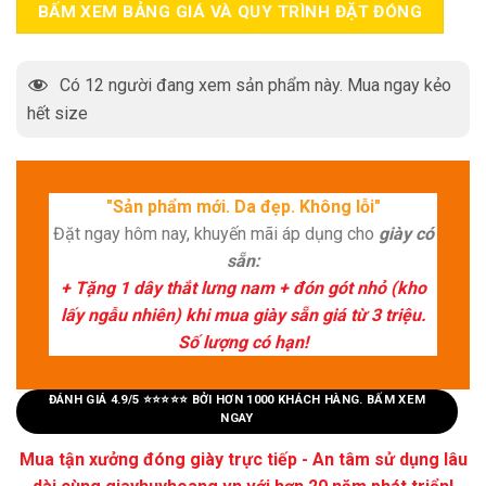
BẤM XEM BẢNG GIÁ VÀ QUY TRÌNH ĐẶT ĐÓNG
Có
12
người đang xem sản phẩm này. Mua ngay kẻo
hết size
"Sản phẩm mới. Da đẹp. Không lỗi"
Đặt ngay hôm nay, khuyến mãi áp dụng cho
giày có
sẵn:
+ Tặng 1 dây thắt lưng nam + đón gót nhỏ (kho
lấy ngẫu nhiên) khi mua giày sẵn giá từ 3 triệu.
Số lượng có hạn!
ĐÁNH GIÁ 4.9/5 ⭐⭐⭐⭐⭐ BỞI HƠN 1000 KHÁCH HÀNG. BẤM XEM
NGAY
Mua tận xưởng đóng giày trực tiếp - An tâm sử dụng lâu