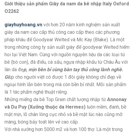
Giới thiệu sản phẩm Giày da nam da bê nhập Italy Oxford
O2262
giayhuyhoang.vn
với hơn 20 năm kinh nghiệm sản xuất
giày da nam cao cấp thủ công cao cấp theo các phương
pháp khâu đế Goodyear Welted và Mc Kay (Blake). Là một
trong những công ty sản xuất giày đế goodyear Welted hiếm
hoi tại Việt Nam. Cùng với nguồn nguyên liệu da các loại từ
bê (bò con), đà điểu, cá sấu, ngựa nhập khẩu từ Châu Âu với
làn da đẹ
p, mịn bền bỉ cùng bàn tay thủ công lành nghề.
Gi
úp cho người việt có được 1 đôi giày không chỉ đẹp về
ngoại hình lẫn bên trong mà còn bền bỉ nhất. Mỗi sản phẩm
là 1 tác phẩm nghệ thuật riêng.
Những miếng da bê Top Grain chất lượng nhập từ
Annonay
và Du Puy (Xưởng thuộc da Hermes)
luôn mềm, đanh, bề
mặt mịn, lỗ chân lông cực nhỏ và bề mặt lúc nào cũng mỡ
màng, bóng bảy toát lên vẻ cao cấp.
Với nhà xưởng hơn 5000 m2 và hơn 100 thợ. Là một trong