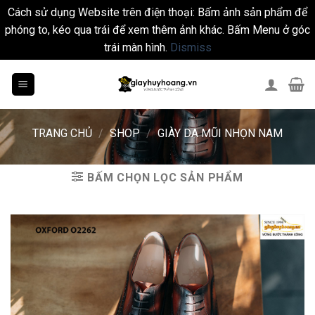
Cách sử dụng Website trên điện thoại: Bấm ảnh sản phẩm để
phóng to, kéo qua trái để xem thêm ảnh khác. Bấm Menu ở góc
trái màn hình.
Dismiss
Skip
to
content
TRANG CHỦ
/
SHOP
/
GIÀY DA MŨI NHỌN NAM
BẤM CHỌN LỌC SẢN PHẨM