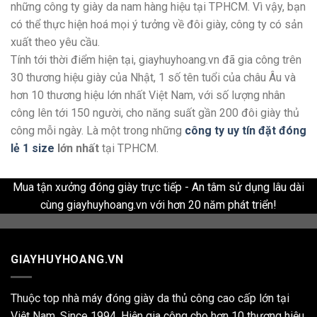
những công ty giày da nam hàng hiệu tại TPHCM. Vì vậy, bạn
có thể thực hiện hoá mọi ý tưởng về đôi giày, công ty có sản
xuất theo yêu cầu.
Tính tới thời điểm hiện tại, giayhuyhoang.vn đã gia công trên
30 thương hiệu giày của Nhật, 1 số tên tuổi của châu Âu và
hơn 10 thương hiệu lớn nhất Việt Nam, với số lượng nhân
công lên tới 150 người, cho năng suất gần 200 đôi giày thủ
công mỗi ngày. Là một trong những
công ty uy tín đặt đóng
lẻ 1 size
lớn nhất
tại TPHCM.
Mua tận xưởng đóng giày trực tiếp - An tâm sử dụng lâu dài
cùng giayhuyhoang.vn với hơn 20 năm phát triển!
GIAYHUYHOANG.VN
Thuộc top nhà máy đóng giày da thủ công cao cấp lớn tại
Việt Nam. Since 1994. Hiện gia công cho hơn 10 thương hiệu