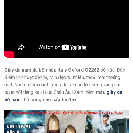
Giày da nam da bê nhập Italy Oxford O2262 s
ở hữu: Đặc
điểm linh hoạt bền bỉ, Mịn đẹp tự nhiên, thoải mái thoáng
mát. Nhờ sở hữu chất lượng da bê non từ những vùng núi
tuyết nổi tiếng xa xỉ của Châu Âu. [Xem thêm
mẫu
giày da
bò nam
thủ công cao cấp
tại đây
]