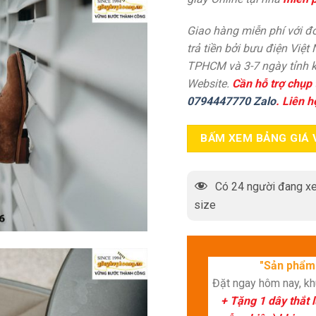
Giao hàng miễn phí với đơ
trả tiền bởi bưu điện Việt
TPHCM và 3-7 ngày tỉnh k
Website.
Cần hỗ trợ chụp 
0794447770 Zalo
. Liên h
BẤM XEM BẢNG GIÁ 
Có
24
người đang xe
size
"Sản phẩm 
Đặt ngay hôm nay, k
+ Tặng 1 dây thắt 