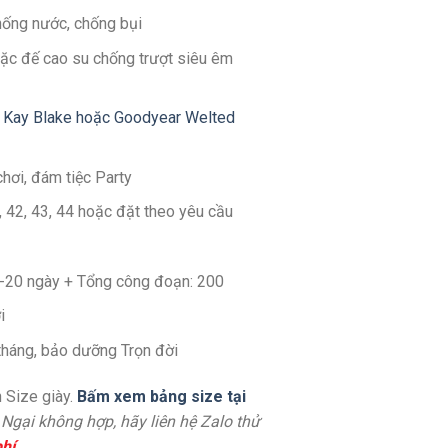
hống nước, chống bụi
ặc đế cao su chống trượt siêu êm
 Kay Blake hoặc Goodyear Welted
chơi, đám tiệc Party
1, 42, 43, 44 hoặc đặt theo yêu cầu
14-20 ngày + Tổng công đoạn: 200
i
 tháng, bảo dưỡng Trọn đời
 Size giày.
Bấm xem bảng size tại
. Ngại không hợp, hãy liên hệ Zalo thử
hí
.