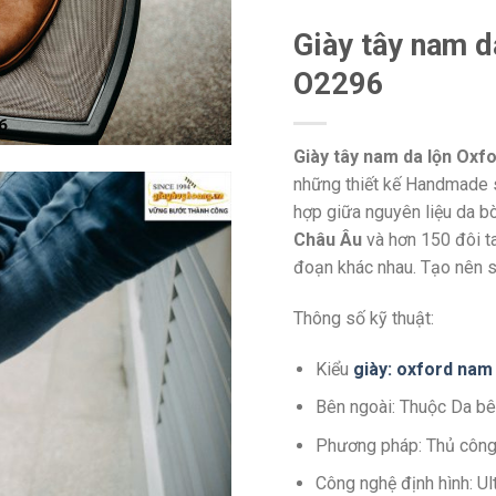
Giày tây nam d
O2296
Giày tây nam da lộn Oxf
những thiết kế Handmade s
hợp giữa nguyên liệu da b
Châu Âu
và hơn 150 đôi t
đoạn khác nhau. Tạo nên s
Thông số kỹ thuật:
Kiểu
giày: oxford nam
Bên ngoài: Thuộc Da bê
Phương pháp: Thủ côn
Công nghệ định hình: U