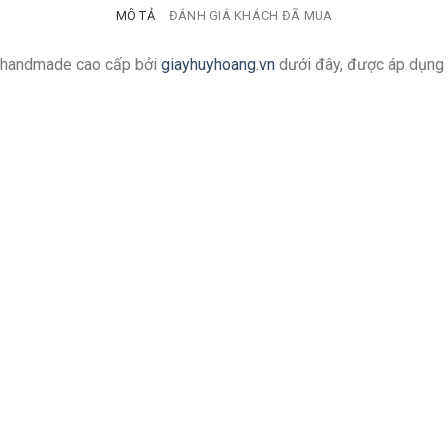
MÔ TẢ
ĐÁNH GIÁ KHÁCH ĐÃ MUA
g handmade cao cấp bởi
giayhuyhoang.vn
dưới đây, được áp dụng 