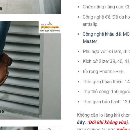
Chức năng nâng cao: C
Công nghệ đế: Đế da ho
antislip
Công nghệ khâu đế: MC
Master
Phù hợp với: Đi làm, đi 
Kích cở Size: 39, 40, 4
Bề rộng Phom: E+EE
Thời gian hoàn thiện: 
Thợ thủ công: 150 ngườ
Thời gian bảo hành: 12
Không cần lo lắng khi chọn
đây
. (
Đổi khi không vừa
)
giày Online tại nhà
miễn p