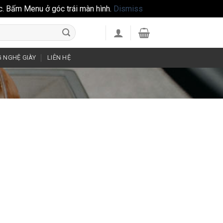
c. Bấm Menu ở góc trái màn hình.
Dismiss
 NGHỆ GIÀY
LIÊN HỆ