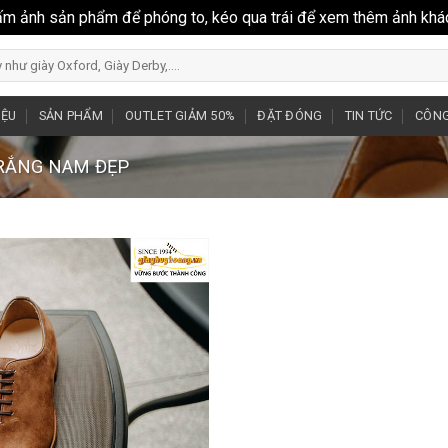
ấm ảnh sản phẩm để phóng to, kéo qua trái để xem thêm ảnh khá
IỆU
SẢN PHẨM
OUTLET GIẢM 50%
ĐẶT ĐÓNG
TIN TỨC
CÔNG
TRẮNG NAM ĐẸP