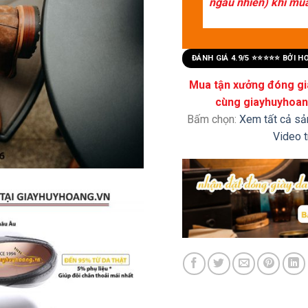
ngẫu nhiên) khi mua 
ĐÁNH GIÁ 4.9/5 ⭐⭐⭐⭐⭐ BỞI 
Mua tận xưởng đóng già
cùng giayhuyhoang
Bấm chọn:
Xem tất cả s
Video 